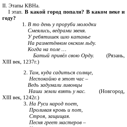
II. Этапы КВНа.
I этап.
В какой город попали? В каком веке и
году?
1.
В то день у проруби молодки
Смеялись, ведрами звеня.
У ребятишек шло катанье
На разметённом окском льду.
Когда на поле …
Батый привёл свою Орду.
(Рязань,
XIII век, 1237г.)
2.
Там, куда садиться солнце,
Неспокойно в этот час –
Ведь задумали ливонцы
Наши земли взять у нас.
(Новгород,
XIII век, 1242г.)
3.
На Руси народ поет,
Проливая кровь и пот,
Строя, защищая.
Песня греет мастеров –