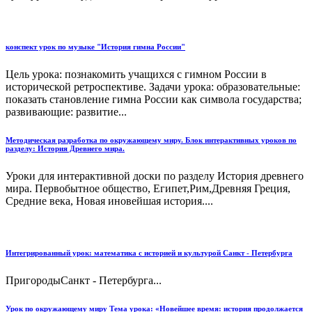
конспект урок по музыке "История гимна России"
Цель урока: познакомить учащихся с гимном России в
исторической ретроспективе. Задачи урока: образовательные:
показать становление гимна России как символа государства;
развивающие: развитие...
Методическая разработка по окружающему миру. Блок интерактивных уроков по
разделу: История Древнего мира.
Уроки для интерактивной доски по разделу История древнего
мира. Первобытное общество, Египет,Рим,Древняя Греция,
Средние века, Новая иновейшая история....
Интегрированный урок: математика с историей и культурой Санкт - Петербурга
ПригородыСанкт - Петербурга...
Урок по окружающему миру Тема урока: «Новейшее время: история продолжается