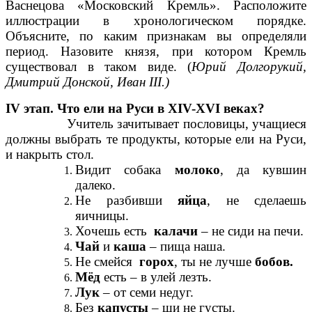
Васнецова «Московский Кремль». Расположите
иллюстрации в хронологическом порядке.
Объясните, по каким признакам вы определяли
период. Назовите князя, при котором Кремль
существовал в таком виде. (
Юрий Долгорукий,
Дмитрий Донской, Иван III.)
IV этап. Что ели на Руси в XIV-XVI веках?
Учитель зачитывает пословицы, учащиеся
должны выбрать те продукты, которые ели на Руси,
и накрыть стол.
Видит собака
молоко
, да кувшин
далеко.
Не разбивши
яйца
, не сделаешь
яичницы.
Хочешь есть
калачи
– не сиди на печи.
Чай
и
каша
– пища наша.
Не смейся
горох
, ты не лучше
бобов.
Мёд
есть – в улей лезть.
Лук
– от семи недуг.
Без
капусты
– щи не густы.