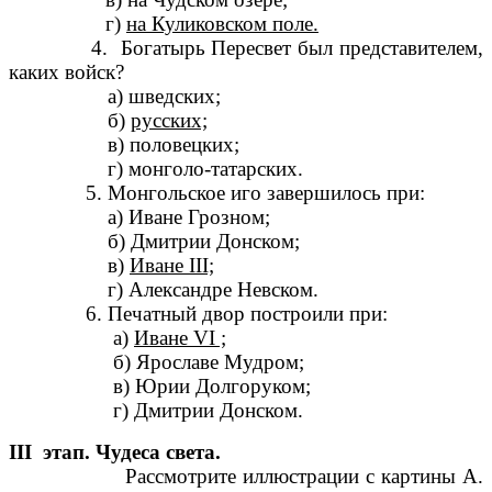
г)
на Куликовском поле.
4. Богатырь Пересвет был представителем,
каких войск?
а) шведских;
б)
русских;
в) половецких;
г) монголо-татарских.
5. Монгольское иго завершилось при:
а) Иване Грозном;
б) Дмитрии Донском;
в)
Иване III;
г) Александре Невском.
6. Печатный двор построили при:
а)
Иване VI ;
б) Ярославе Мудром;
в) Юрии Долгоруком;
г) Дмитрии Донском.
III этап. Чудеса света.
Рассмотрите иллюстрации с картины А.