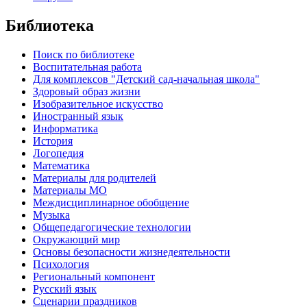
Библиотека
Поиск по библиотеке
Воспитательная работа
Для комплексов "Детский сад-начальная школа"
Здоровый образ жизни
Изобразительное искусство
Иностранный язык
Информатика
История
Логопедия
Математика
Материалы для родителей
Материалы МО
Междисциплинарное обобщение
Музыка
Общепедагогические технологии
Окружающий мир
Основы безопасности жизнедеятельности
Психология
Региональный компонент
Русский язык
Сценарии праздников