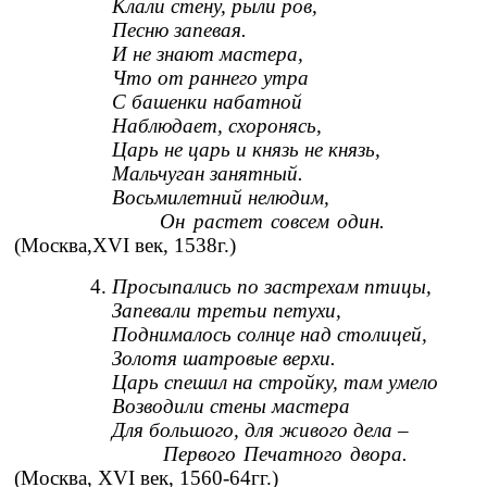
Клали стену, рыли ров,
Песню запевая.
И не знают мастера,
Что от раннего утра
С башенки набатной
Наблюдает, схоронясь,
Царь не царь и князь не князь,
Мальчуган занятный.
Восьмилетний нелюдим,
Он растет совсем один.
(Москва,XVI век, 1538г.)
4.
Просыпались по застрехам птицы,
Запевали третьи петухи,
Поднималось солнце над столицей,
Золотя шатровые верхи.
Царь спешил на стройку, там умело
Возводили стены мастера
Для большого, для живого дела –
Первого Печатного двора.
(Москва, XVI век, 1560-64гг.)