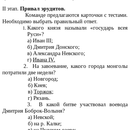
II этап.
Привал эрудитов.
Команде предлагаются карточки с тестами.
Необходимо выбрать правильный ответ.
Какого князя называли «государь всея
Руси»?
а) Иван III;
б) Дмитрия Донского;
в) Александра Невского;
г)
Ивана IV.
2. На завоевание, какого города монголы
потратили две недели?
а) Новгород;
б) Киев;
в)
Торжок;
г) Рязань.
3. В какой битве участвовал воевода
Дмитрия Боброк-Волыня?
а) Невской;
б) на р. Калке;
в) на Чудском озере;