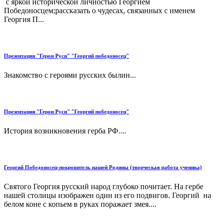
с яркой исторической личностью Георгием
Победоносцем;рассказать о чудесах, связанных с именем
Георгия П...
Презентация "Герои Руси" "Георгий победоносец"
Знакомство с героями русских былин...
Презентация "Герои Руси" "Георгий победоносец"
История возникновения герба РФ....
Георгий Победоносец-покровитель нашей Родины (творческая работа ученика)
Святого Георгия русский народ глубоко почитает. На гербе
нашей столицы изображен один из его подвигов. Георгий на
белом коне с копьем в руках поражает змея....