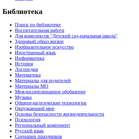
Библиотека
Поиск по библиотеке
Воспитательная работа
Для комплексов "Детский сад-начальная школа"
Здоровый образ жизни
Изобразительное искусство
Иностранный язык
Информатика
История
Логопедия
Математика
Материалы для родителей
Материалы МО
Междисциплинарное обобщение
Музыка
Общепедагогические технологии
Окружающий мир
Основы безопасности жизнедеятельности
Психология
Региональный компонент
Русский язык
Сценарии праздников