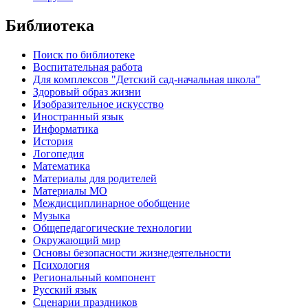
Библиотека
Поиск по библиотеке
Воспитательная работа
Для комплексов "Детский сад-начальная школа"
Здоровый образ жизни
Изобразительное искусство
Иностранный язык
Информатика
История
Логопедия
Математика
Материалы для родителей
Материалы МО
Междисциплинарное обобщение
Музыка
Общепедагогические технологии
Окружающий мир
Основы безопасности жизнедеятельности
Психология
Региональный компонент
Русский язык
Сценарии праздников