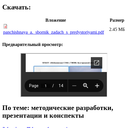
Скачать:
Вложение
Размер
2.45 МБ
panchishnaya_a._sbornik_zadach_s_predystoriyami.pdf
Предварительный просмотр:
По теме: методические разработки,
презентации и конспекты