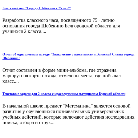
Классный час "Городу Шебекино - 75 лет!"
Разработка классного часа, посвящённого 75 - летию
основания города Шебекино Белгородской области для
учащихся 2 класса....
Отчет об однодневном походе "Знакомство с памятниками Воинской Славы города
Шебекино"
Отчет составлен в форме мини-альбома, где отражена
маршрутная карта похода, отмечены места, где побывал
класс....
Текстовые задачи для 2 класса с краеведческим материалом Курской области
В начальной школе предмет “Математика” является основой
развития у обучающихся познавательных универсальных
учебных действий, которые включают действия исследования,
поиска, отбора и струк...