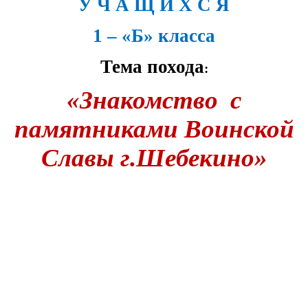
У Ч А Щ И Х С Я
1 – «Б» класса
Тема похода
:
«Знакомство с
памятниками Воинской
Славы г.Шебекино»