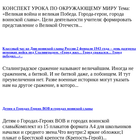
КОНСПЕКТ УРОКА ПО ОКРУЖАЮЩЕМУ МИРУ Тема:
«Великая война и великая Победа. Города-герои, города
воинской славы». Цели деятельности учителя: формировать
представление о Великой Отечеств...
Классный час ко Дню воинской славы России 2 февраля 1943 года – день разгрома
немецких войск под Сталинградом. «Город жил… Город сражался… Город
победил…» .
Сталинградское сражение называют величайшим. Иногда не
сражением, а битвой. И не битвой даже, а побоищем. И тут
преувеличения нет. Разве военные историки могут указать
нам на другое сражение, в которо...
Детям о Городах-Героях ВОВ и городах воинской славы
Детям о Городах-Героях ВОВ и городах воинской
славыКомплект из 15 плакатов формата А4 для школьников
началки и среднего звена.Что внутри:2 яркие обложки;1
плакат о Брестской крепости (Крепость-Герой)...