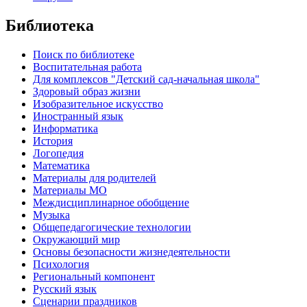
Библиотека
Поиск по библиотеке
Воспитательная работа
Для комплексов "Детский сад-начальная школа"
Здоровый образ жизни
Изобразительное искусство
Иностранный язык
Информатика
История
Логопедия
Математика
Материалы для родителей
Материалы МО
Междисциплинарное обобщение
Музыка
Общепедагогические технологии
Окружающий мир
Основы безопасности жизнедеятельности
Психология
Региональный компонент
Русский язык
Сценарии праздников