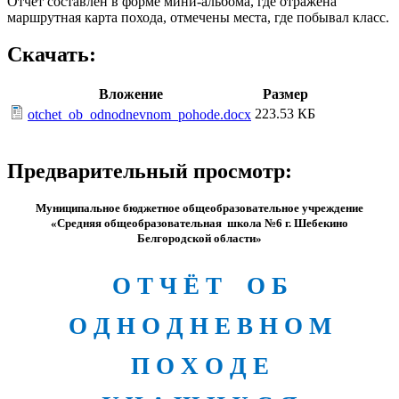
Отчет составлен в форме мини-альбома, где отражена
маршрутная карта похода, отмечены места, где побывал класс.
Скачать:
Вложение
Размер
223.53 КБ
otchet_ob_odnodnevnom_pohode.docx
Предварительный просмотр:
Муниципальное бюджетное общеобразовательное учреждение
«Средняя общеобразовательная школа №6 г. Шебекино
Белгородской области»
О Т Ч Ё Т О Б
О Д Н О Д Н Е В Н О М
П О Х О Д Е