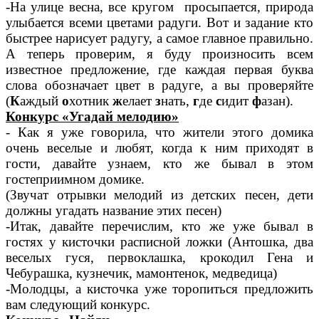
-На улице весна, все кругом просыпается, природа
улыбается всеми цветами радуги. Вот и задание кто
быстрее нарисует радугу, а самое главное правильно.
А теперь проверим, я буду произносить всем
известное предложение, где каждая первая буква
слова обозначает цвет в радуге, а вы проверяйте
(
К
аждый
о
хотник
ж
елает
з
нать,
г
де
с
идит
ф
азан).
Конкурс «Угадай мелодию»
- Как я уже говорила, что жители этого домика
очень веселые и любят, когда к ним приходят в
гости, давайте узнаем, кто же бывал в этом
гостеприимном домике.
(Звучат отрывки мелодий из детских песен, дети
должны угадать название этих песен)
-Итак, давайте перечислим, кто же уже бывал в
гостях у кисточки расписной ложки (Антошка, два
веселых гуся, первоклашка, крокодил Гена и
Чебурашка, кузнечик, мамонтенок, медведица)
-Молодцы, а кисточка уже торопиться предложить
вам следующий конкурс.