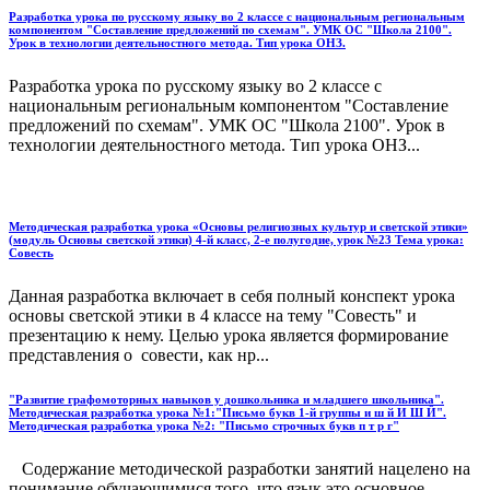
Разработка урока по русскому языку во 2 классе с национальным региональным
компонентом "Составление предложений по схемам". УМК ОС "Школа 2100".
Урок в технологии деятельностного метода. Тип урока ОНЗ.
Разработка урока по русскому языку во 2 классе с
национальным региональным компонентом "Составление
предложений по схемам". УМК ОС "Школа 2100". Урок в
технологии деятельностного метода. Тип урока ОНЗ...
Методическая разработка урока «Основы религиозных культур и светской этики»
(модуль Основы светской этики) 4-й класс, 2-е полугодие, урок №23 Тема урока:
Совесть
Данная разработка включает в себя полный конспект урока
основы светской этики в 4 классе на тему "Совесть" и
презентацию к нему. Целью урока является формирование
представления о совести, как нр...
"Развитие графомоторных навыков у дошкольника и младшего школьника".
Методическая разработка урока №1:"Письмо букв 1-й группы и ш й И Ш Й".
Методическая разработка урока №2: "Письмо строчных букв п т р г"
Содержание методической разработки занятий нацелено на
понимание обучающимися того, что язык это основное