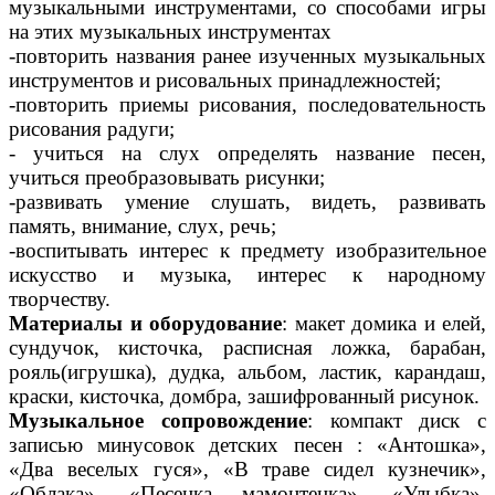
музыкальными инструментами, со способами игры
на этих музыкальных инструментах
-повторить названия ранее изученных музыкальных
инструментов и рисовальных принадлежностей;
-повторить приемы рисования, последовательность
рисования радуги;
- учиться на слух определять название песен,
учиться преобразовывать рисунки;
-развивать умение слушать, видеть, развивать
память, внимание, слух, речь;
-воспитывать интерес к предмету изобразительное
искусство и музыка, интерес к народному
творчеству.
Материалы и оборудование
: макет домика и елей,
сундучок, кисточка, расписная ложка, барабан,
рояль(игрушка), дудка, альбом, ластик, карандаш,
краски, кисточка, домбра, зашифрованный рисунок.
Музыкальное сопровождение
: компакт диск с
записью минусовок детских песен : «Антошка»,
«Два веселых гуся», «В траве сидел кузнечик»,
«Облака», «Песенка мамонтенка», «Улыбка»,