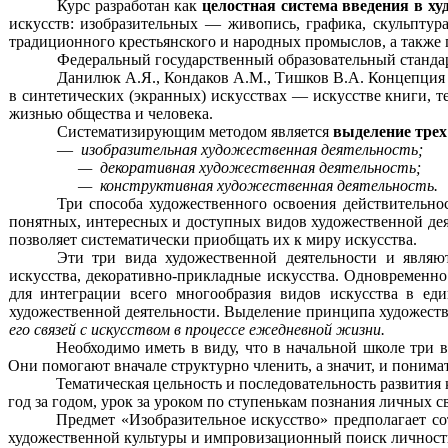
Курс разработан как
целостная система введения в х
искусств: изобразительных — живопись, графика, скульпту
традиционного крестьянского и народных промыслов, а также
Федеральный государственный образовательный стандар
Данилюк А.Я., Кондаков А.М., Тишков В.А. Концепция 
в синтетических (экранных) искусствах — искусстве книги, те
жизнью общества и человека.
Систематизирующим методом является
выделение трех
—
изобразительная художественная деятельность;
— декоративная художественная деятельность;
— конструктивная художественная деятельность.
Три способа художественного освоения действительн
понятных, интересных и доступных видов художественной деят
позволяет систематически приобщать их к миру искусства.
Эти три вида художественной деятельности и являют
искусства, декоративно-прикладные искусства. Одновременно
для интеграции всего многообразия видов искусства в е
художественной деятельности. Выделение принципа художестве
его связей с искусством в процессе ежедневной жизни.
Необходимо иметь в виду, что в начальной школе три 
Они помогают вначале структурно членить, а значит, и понима
Тематическая цельность и последовательность развития
год за годом, урок за уроком по ступенькам познания личных 
Предмет «Изобразительное искусство» предполагает со
художественной культуры и импровизационный поиск личност