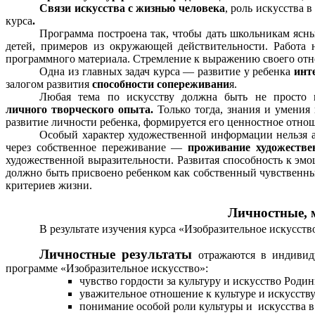
Связи искусства с жизнью человека
, роль искусства 
курса
.
Программа построена так, чтобы дать школьникам ясн
детей, примеров из окружающей действительности. Работа 
программного материала. Стремление к выражению своего отн
Одна из главных задач курса — развитие у ребенка
инт
залогом развития
способности сопереживани
я.
Любая тема по искусству должна быть не просто и
личного
творческого опыта.
Только тогда, знания и умения
развитие личности ребенка, формируется его ценностное отнош
Особый характер художественной информации нельзя а
через собственное переживание —
проживание художестве
художественной выразительности. Развитая способность к эмо
должно быть присвоено ребенком как собственный чувственн
критериев жизни.
Личностные, 
В результате изучения курса «Изобразительное искусст
Личностные результаты
отражаются в индивид
программе «Изобразительное искусство»:
чувство гордости за культуру и искусство Родин
уважительное отношение к культуре и искусству
понимание особой роли культуры и искусства в