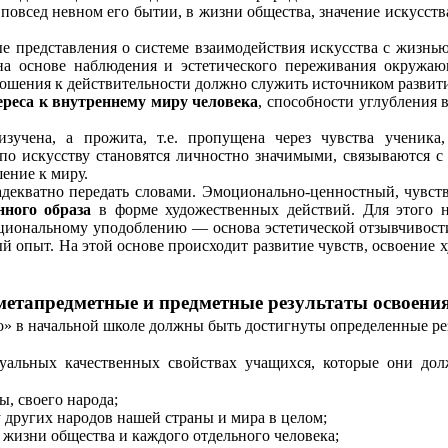
в повсед невном его бытии, в жизни общества, значение искусс
ые представления о системе взаимодействия искусства с жизн
на основе наблюдения и эстетического переживания окружаю
ошения к действительности должно служить источником развит
ереса к внутреннему миру человека
, способности углубления 
зучена, а прожита, т.е. пропущена через чувства ученик
 по искусству становятся личностно значимыми, связываются 
ение к миру.
декватно передать словами. Эмоционально-ценностный, чувст
нного образа
в форме художественных действий. Для этого не
циональному уподоблению — основа эстетической отзывчивости.
ый опыт.
На этой основе происходит развитие чувств, освоение
метапредметные и предметные результаты освоения
во» в начальной школе должны быть достигнуты определенные ре
уальных качественных свойствах учащихся, которые они дол
ы, своего народа;
 других народов нашей страны и мира в целом;
 жизни общества и каждого отдельного человека;