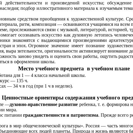
й действительности и произведений искусства; обсуждение 
 наследия; подбор иллюстративного материала к изучаемым те
новным средством приобщения к художественной культуре. Ср
 материала, ритм, композиция — осваиваются учащимися на всем
еме, прослеживаются связи с музыкой, литературой, историей, т
омогает осознавать искусство как духовную летопись человече
ники знакомятся с выдающимися произведениями архитектуры
х стран и эпох. Огромное значение имеет познание художестве
ия, выра зительности, оригинальности активизирует внимание д
можность заново увидеть и оценить свои работы, ощутить радос
яться в оформлении школы.
Место учебного предмета в учебном плане
отана для 1 — 4 класса начальной школы.
 курс — 135 ч.
сах — 34 ч в год (при 1 ч в неделю).
Ценностные ориентиры содержания учебного пре
оле —
духовно-нравственное развитие
ребенка, т. е. формирова
ии мира.
вос питании
гражданственности и патриотизма
. Прежде всего р
га в мир общечеловеческой культуры». Россия — часть многоо
объединяющие всех людей планеты. Природа и жизнь являются 