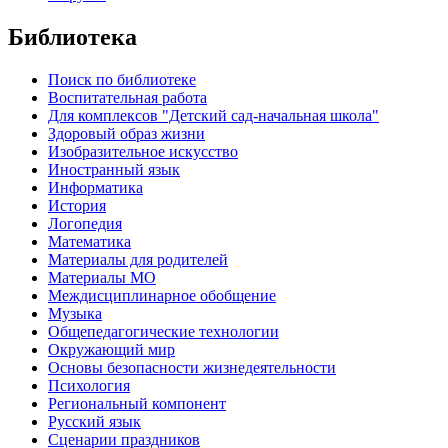
Библиотека
Поиск по библиотеке
Воспитательная работа
Для комплексов "Детский сад-начальная школа"
Здоровый образ жизни
Изобразительное искусство
Иностранный язык
Информатика
История
Логопедия
Математика
Материалы для родителей
Материалы МО
Междисциплинарное обобщение
Музыка
Общепедагогические технологии
Окружающий мир
Основы безопасности жизнедеятельности
Психология
Региональный компонент
Русский язык
Сценарии праздников