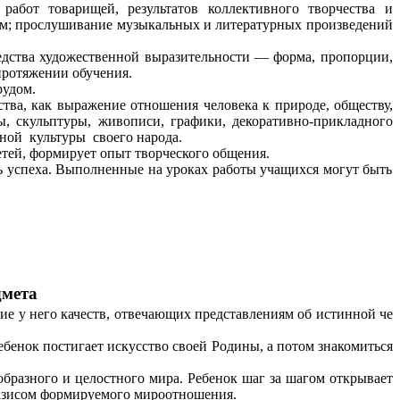
работ товарищей, результатов коллективного творчества и
мам; прослушивание музыкальных и литературных произведений
едства художественной выразительности — форма, пропорции,
 протяжении обучения.
рудом.
ства, как выражение отношения человека к природе, обществу,
, скульптуры, живописи, графики, декоративно-прикладного
нной культуры своего народа.
етей, формирует опыт творческого общения.
ть успеха. Выполненные на уроках работы учащихся могут быть
дмета
 ние у него качеств, отвечающих представлениям об истинной че
ебенок постигает искусство своей Родины, а потом знакомиться
бразного и целостного мира. Ребенок шаг за шагом открывает
базисом формируемого мироотношения.