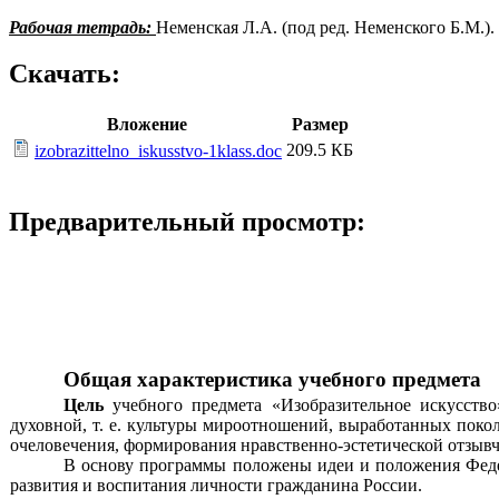
Рабочая тетрадь:
Неменская Л.А. (под ред. Неменского Б.М.). 
Скачать:
Вложение
Размер
209.5 КБ
izobrazittelno_iskusstvo-1klass.doc
Предварительный просмотр:
Общая характеристика учебного предмета
Цель
учебного предмета «Изобразительное искусств
духовной, т. е. культуры мироотношений, выработанных пок
очеловечения, формирования нравственно-эстетической отзывчив
В основу программы положены идеи и положения Федер
развития и воспитания личности гражданина России.