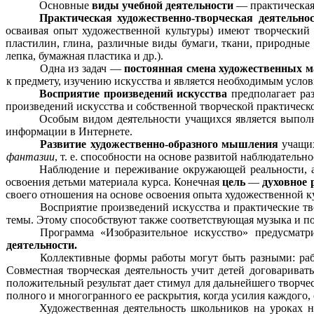
Основные
виды учебной деятельности
— практическая 
Практическая художественно-творческая деятельно
осваивая опыт художественной культуры) имеют творческий 
пластилин, глина, различные виды бумаги, ткани, природные 
лепка, бумажная пластика и др.).
Одна из задач —
постоянная смена художественных 
к предмету, изучению искусства и является необходимым усло
Восприятие произведений искусства
предполагает раз
произведений искусства и собственной творческой практичес
Особым видом деятельности учащихся является выполн
информации в Интернете.
Развитие художественно-образного мышления
учащих
фантазии
, т. е. способности на основе развитой наблюдатель
Наблюдение и переживание окружающей реальности, а
освоения детьми материала курса. Конечная
цель
—
духовное 
своего отношения на основе освоения опыта художественной к
Восприятие произведений искусства и практические тв
темы. Этому способствуют также соответствующая музыка и по
Программа «Изобразительное искусство» предусматр
деятельности.
Коллективные формы работы могут быть разными: рабо
Совместная творческая деятельность учит детей договариват
положительный результат дает стимул для дальнейшего творчес
полного и многогранного ее раскрытия, когда усилия каждого,
Художественная деятельность школьников на уроках н