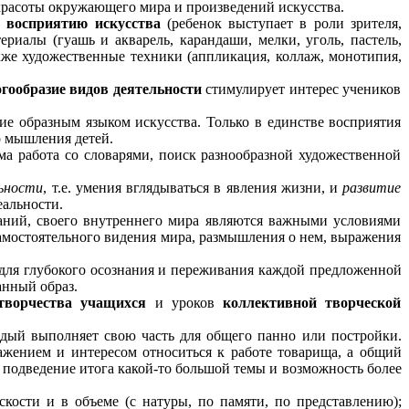
красоты окружающего мира и произведений искусства.
о восприятию искусства
(ребенок выступает в роли зрителя,
иалы (гуашь и акварель, карандаши, мелки, уголь, пастель,
акже художественные техники (аппликация, коллаж, монотипия,
гообразие видов деятельности
стимулирует интерес учеников
ие образным языком искусства. Только в единстве восприятия
о мышления детей.
ма работа со словарями, поиск разнообразной художественной
ьности
, т.е. умения вглядываться в явления жизни, и
развитие
еальности.
аний, своего внутреннего мира являются важными условиями
самостоятельного видения мира, размышления о нем, выражения
 для глубокого осознания и переживания каждой предложенной
анный образ.
 творчества учащихся
и уроков
коллективной творческой
ждый выполняет свою часть для общего панно или постройки.
важением и интересом относиться к работе товарища, а общий
о подведение итога какой-то большой темы и возможность более
кости и в объеме (с натуры, по памяти, по представлению);