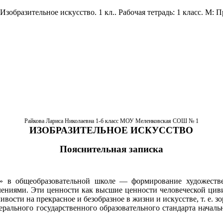
Изобразительное искусство. 1 кл.. Рабочая тетрадь: 1 класс. М: 
Райкова Лариса Николаевна 1-б класс МОУ Меленковская СОШ № 1
ИЗОБРАЗИТЕЛЬНОЕ ИСКУССТВО
Пояснительная записка
о» в общеобразовательной школе — формирование художеств
олениями. Эти ценности как высшие ценности человеческой цив
ости на прекрасное и безобразное в жизни и искусстве, т. е. з
ального государственного образовательного стандарта началь