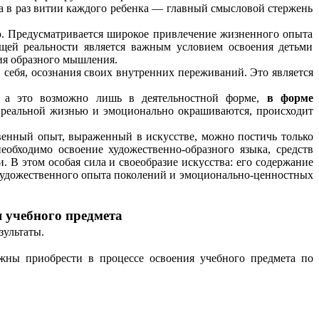
тва в раз витии каждого ребенка — главный смысловой стержень
ью. Предусматривается широкое привлечение жизненного опыта
щей реальности является важным условием освоения детьми
ия образного мышления.
в себя, осознания своих внутренних переживаний. Это является
а, а это возможно лишь в деятельностной форме,
в форме
с реальной жизнью и эмоционально окрашиваются, происходит
венный опыт, выраженный в искусстве, можно постичь только
обходимо освоение художественно-образного языка, средств
 В этом особая сила и своеобразие искусства: его содержание
 художественного опыта поколений и эмоционально-ценностных
 учебного предмета
зультаты.
жны приобрести в процессе освоения учебного предмета по