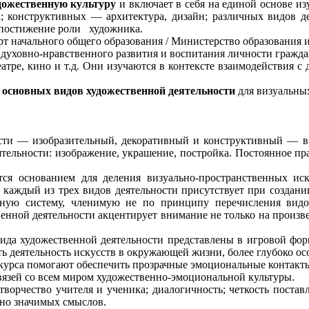
удожественную культуру
и включает в себя на единой основе и
ра; конструктивных — архитектура, дизайн; различных видов 
 постижение роли художника.
т начального общего образования / Министерство образования 
духовно-нравственного развития и воспитания личности гражда
атре, кино и т.д. Они изучаются в контексте взаимодействия с 
 основных видов художественной деятельности
для визуальны
ости — изобразительный, декоративный и конструктивный — в
ельности: изображение, украшение, постройка. Постоянное пра
ся основанием для деления визуально-пространственных иск
 каждый из трех видов деятельности присутствует при создани
диную систему, членимую не по принципу перечисления видо
нной деятельности акцентирует внимание не только на произве
вида художественной деятельности представлены в игровой фо
ть деятельность искусств в окружающей жизни, более глубоко осо
 курса помогают обеспечить прозрачные эмоциональные контакты
связей со всем миром художественно-эмоциональной культуры.
творчество учителя и ученика; диалогичность; четкость поста
но значимых смыслов.