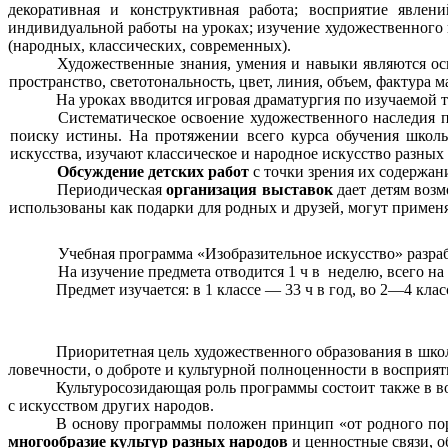
декоративная и конструктивная работа; восприятие явлени
индивидуальной работы на уроках; изучение художественного
(народных, классических, современных).
Художественные знания, умения и навыки являются ос
пространство, светотональность, цвет, линия, объем, фактура
На уроках вводится игровая драматургия по изучаемой т
Систематическое освоение художественного наследия п
поиску истины. На протяжении всего курса обучения школь
искусства, изучают классическое и народное искусство разны
Обсуждение детских работ
с точки зрения их содержан
Периодическая
организация выставок
дает детям воз
использованы как подарки для родных и друзей, могут примен
Учебная программа «Изобразительное искусство» разраб
На изучение предмета отводится 1 ч в неделю, всего на
Предмет изучается: в 1 классе — 33 ч в год, во 2—4 клас
Приоритетная цель художественного образования в шк
ловечности, о доброте и культурной полноценности в восприят
Культуросозидающая роль программы состоит также в 
с искусством других народов.
В основу программы положен принцип «от родного поро
многообразие культур разных народов
и ценностные связи, 