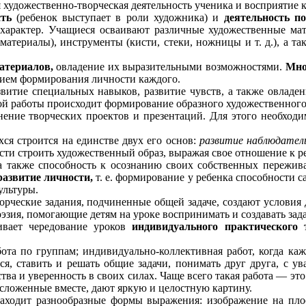
художественно-творческая деятельность ученика и восприятие 
сть
(ребенок выступает в роли художника) и
деятельность п
характер. Учащиеся осваивают различные художественные матер
материалы), инструменты (кисти, стеки, ножницы и т. д.), а т
материалов,
овладение их выразительными возможностями.
Мно
вием формирования личности каждого.
витие специальных навыков, развитие чувств, а также овладен
кой работы происходит формирование образного художественног
ение творческих проектов и презентаций. Для этого необходи
ся строится на единстве двух его основ:
развитие наблюдател
ности строить художественный образ, выражая свое отношение к р
 также способность к осознанию своих собственных пережив
развитие личности,
т. е. формирование у ребенка способности 
ультуры.
орческие задания, подчиненные общей задаче, создают условия
эзия, помогающие детям на уроке воспринимать и создавать зад
ивает чередование уроков
индивидуального
практического
та по группам; индивидуально-коллективная работ, когда ка
ься, ставить и решать общие задачи, понимать друг друга, с у
тва и уверенность в своих силах. Чаще всего такая работа — эт
 сложенные вместе, дают яркую и целостную картину.
аходит разнообразные формы выражения: изображение на плос