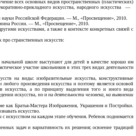
зучение всех основных видов пространственных (пластических)
декоративно-прикладного искусства, народного искусства —
и науки Российской Федерации. — М., «Просвещение», 2010.
нина России. — М., «Просвещение», 2010.
другими искусствами, а также в контексте конкретных связей с
х про странственных искусств:
 начальной школе выступают для детей в качестве хорошо им
ктическое участие школьников в этих трех видах деятельности
усств на виды: изобразительные искусства, конструктивные
и любого произведения искусства и поэтому является основой
в искусства, а по принципу выделения того и иного вида
дении искусства, но и на
деятельности человека, на выявлении
рме как Братья-Мастера Изображения, Украшения и Постройки.
знавать искусство.
 с искусством на каждом этапе обучения. Ребенок поднимается
вленных задач и вариативность их решения; освоение традиций