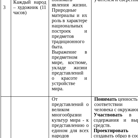
Каждый народ
явления жизни.
3
– художник (11
Природные
часов)
материалы и их
роль в характере
национальных
построек и
предметов
традиционного
быта.
Выражение в
предметном
мире, костюме,
укладе жизни
представлений
о
красоте и
устройстве
мира.
От
Понимать
ценность
представлений о
соответствии 
великом
человека с окружа
многообразии
Участвоват
ь
в о
культур мира - к
содержания и выр
представлению о
средств.
едином для всех
Проектировать
народов
создавать образ в со