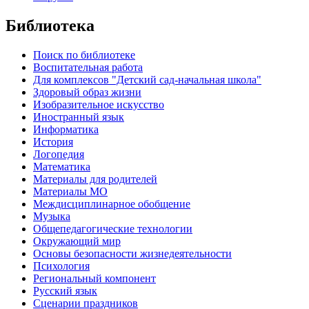
Библиотека
Поиск по библиотеке
Воспитательная работа
Для комплексов "Детский сад-начальная школа"
Здоровый образ жизни
Изобразительное искусство
Иностранный язык
Информатика
История
Логопедия
Математика
Материалы для родителей
Материалы МО
Междисциплинарное обобщение
Музыка
Общепедагогические технологии
Окружающий мир
Основы безопасности жизнедеятельности
Психология
Региональный компонент
Русский язык
Сценарии праздников