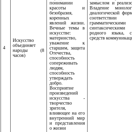
понимании
замыслом и реализо
красоты и
Владение моноло
безобразия,
диалогической фор
коренных
соответс
явлений жизни.
грамматиче
Вечные темы в
синтаксическим
искусстве:
родного языка, с
материнство,
средств коммуникац
Искусство
уважение к
объединяет
4
старшим, защита
народы (8
Отечества,
часов)
способность
сопереживать
людям,
способность
утверждать
добро.
Восприятие
произведений
искусства -
творчество
зрителя,
влияющее на его
внутренний мир
и представления
о жизни