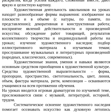
раскрытия, когда усилия каждого, сложенные вместе, дают
яркую и целостную картину.
Художественная деятельность школьников на уроках
находит разнообразные формы выражения: изображение на
плоскости и в объеме (с натуры, по памяти, по
представлению); декоративная и конструктивная работа;
восприятие явлений действительности и произведений
искусства; обсуждение работ товарищей, результатов
коллективного творчества и индивидуальной работы на
уроках; изучение художественного наследия; подбор
иллюстративного материала к изучаемым темам;
прослушивание музыкальных и литературных произведений
(народных, классических, современных).
Художественные знания, умения и навыки являются
основным средством приобщения к художественной культуре.
Средства художественной выразительности – форма,
пропорции, пространство, светотональность, цвет, линия,
объем, фактура материала, ритм, композиция – осваиваются
учащимися на всем протяжении обучения.
На уроках вводится игровая драматургия по изучаемой теме,
прослеживаются связи с музыкой, литературой, историей,
трудом.
Систематическое освоение художественного наследия
помогает осознавать искусство как духовную летопись