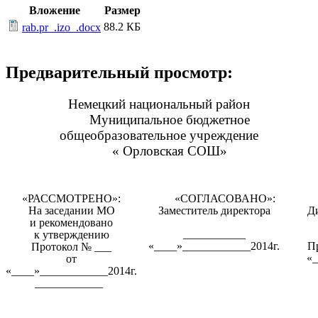
Вложение
Размер
88.2 КБ
rab.pr_.izo_.docx
Предварительный просмотр:
Немецкий национальный район
Муниципальное бюджетное
общеобразовательное учреждение
« Орловская СОШ»
«РАССМОТРЕНО»:
«СОГЛАСОВАНО»:
На заседании МО
Заместитель директора
Д
и рекомендовано
___________
к утверждению
«____»____________2014г.
П
Протокол № ___
«_
от
«____»____________2014г.
____________