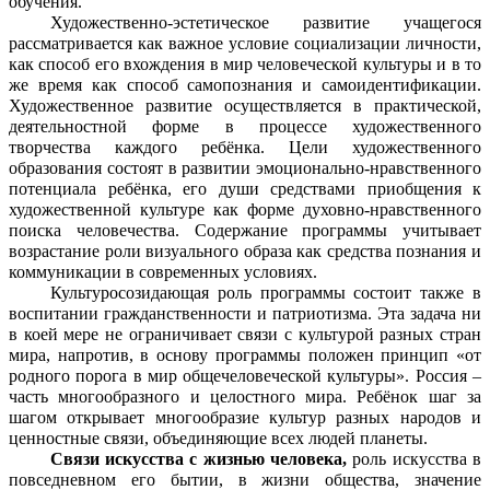
обучения.
Художественно-эстетическое развитие учащегося
рассматривается как важное условие социализации личности,
как способ его вхождения в мир человеческой культуры и в то
же время как способ самопознания и самоидентификации.
Художественное развитие осуществляется в практической,
деятельностной форме в процессе художественного
творчества каждого ребёнка. Цели художественного
образования состоят в развитии эмоционально-нравственного
потенциала ребёнка, его души средствами приобщения к
художественной культуре как форме духовно-нравственного
поиска человечества. Содержание программы учитывает
возрастание роли визуального образа как средства познания и
коммуникации в современных условиях.
Культуросозидающая роль программы состоит также в
воспитании гражданственности и патриотизма. Эта задача ни
в коей мере не ограничивает связи с культурой разных стран
мира, напротив, в основу программы положен принцип «от
родного порога в мир общечеловеческой культуры». Россия –
часть многообразного и целостного мира. Ребёнок шаг за
шагом открывает многообразие культур разных народов и
ценностные связи, объединяющие всех людей планеты.
Связи искусства с жизнью человека,
роль искусства в
повседневном его бытии, в жизни общества, значение