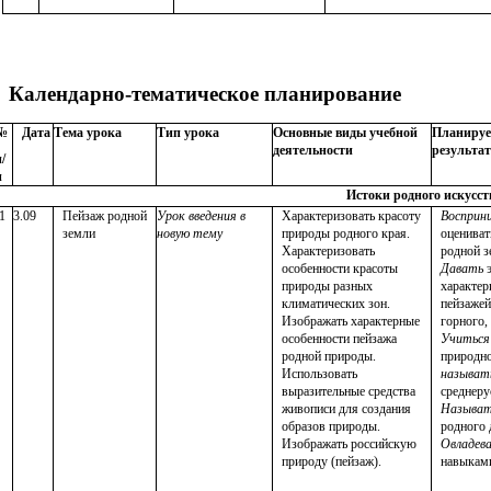
Календарно-тематическое планирование
№
Дата
Тема урока
Тип урока
Основные виды учебной
Планируе
деятельности
результа
/
п
Истоки родного искусств
1
3.09
Пейзаж родной
Урок введения в
Характеризовать красоту
Восприн
земли
новую тему
природы родного края.
оцениват
Характеризовать
родной з
особенности красоты
Давать
э
природы разных
характер
климатических зон.
пейзажей
Изображать характерные
горного,
особенности пейзажа
Учиться
родной природы.
природно
Использовать
называт
выразительные средства
среднеру
живописи для создания
Называ
образов природы.
родного 
Изображать российскую
Овладев
природу (пейзаж).
навыкам