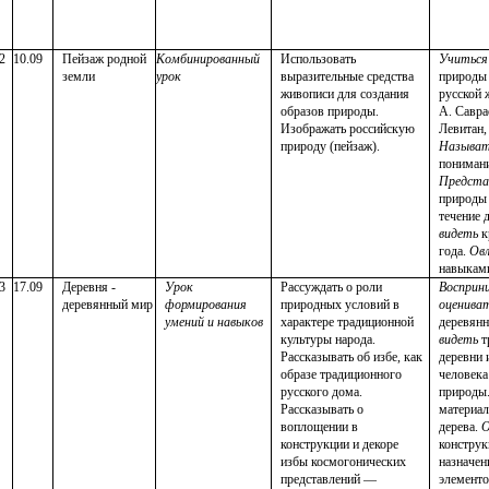
2
10.09
Пейзаж родной
Комбинированный
Использовать
Учиться
земли
урок
выразительные средства
природы 
живописи для создания
русской
образов природы.
А. Савра
Изображать российскую
Левитан, 
природу (пейзаж).
Называ
пониман
Предста
природы 
течение 
видеть
к
года.
Ов
навыкам
3
17.09
Деревня -
Урок
Рассуждать о роли
Восприн
деревянный мир
формирования
природных условий в
оценива
умений и навыков
характере традиционной
деревянн
культуры народа.
видеть
т
Рассказывать об избе, как
деревни
образе традиционного
человек
русского дома.
природы
Рассказывать о
материал
воплощении в
дерева.
О
конструкции и декоре
конструк
избы космогонических
назначен
представлений —
элементов