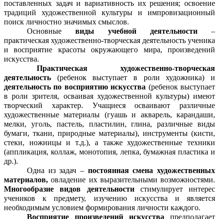
поставленных задач и вариативность их решения; освоение
традиций художественной культуры и импровизационный
поиск личностно значимых смыслов.
Основные
виды учебной деятельности
–
практическая художественно-творческая деятельность ученика
и восприятие красоты окружающего мира, произведений
искусства.
Практическая художественно-творческая
деятельность
(ребенок выступает в роли художника) и
деятельность по восприятию искусства
(ребенок выступает
в роли зрителя, осваивая художественной культуры) имеют
творческий характер. Учащиеся осваивают различные
художественные материалы (гуашь и акварель, карандаши,
мелки, уголь, пастель, пластилин, глина, различные виды
бумаги, ткани, природные материалы), инструменты (кисти,
стеки, ножницы и т.д.), а также художественные техники
(аппликация, коллаж, монотопия, лепка, бумажная пластика и
др.).
Одна из задач –
постоянная смена художественных
материалов,
овладение их выразительными возможностями.
Многообразие видов деятельности
стимулирует интерес
учеников к предмету, изучению искусства и является
необходимым условием формирования личности каждого.
Восприятие произведений искусства
предполагает