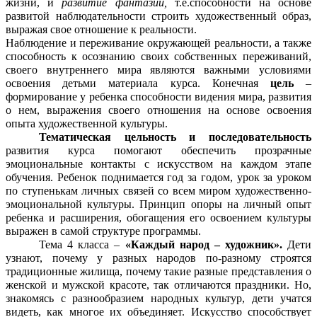
жизни, и
развитие фантазии,
т.е.способности на основе
развитой наблюдательности строить художественный образ,
выражая свое отношение к реальности.
Наблюдение и переживание окружающей реальности, а также
способность к осознанию своих собственных переживаний,
своего внутреннего мира являются важными условиями
освоения детьми материала курса. Конечная
цель
–
формирование у ребенка способности видения мира, развития
о нем, выражения своего отношения на основе освоения
опыта художественной культуры.
Тематическая цельность и последовательность
развития курса помогают обеспечить прозрачные
эмоциональные контакты с искусством на каждом этапе
обучения. Ребенок поднимается год за годом, урок за уроком
по ступенькам личных связей со всем миром художественно-
эмоциональной культуры. Принцип опоры на личный опыт
ребенка и расширения, обогащения его освоением культуры
выражен в самой структуре программы.
Тема 4 класса –
«Каждый народ – художник».
Дети
узнают, почему у разных народов по-разному строятся
традиционные жилища, почему такие разные представления о
женской и мужской красоте, так отличаются праздники. Но,
знакомясь с разнообразием народных культур, дети учатся
видеть, как многое их объединяет. Искусство способствует