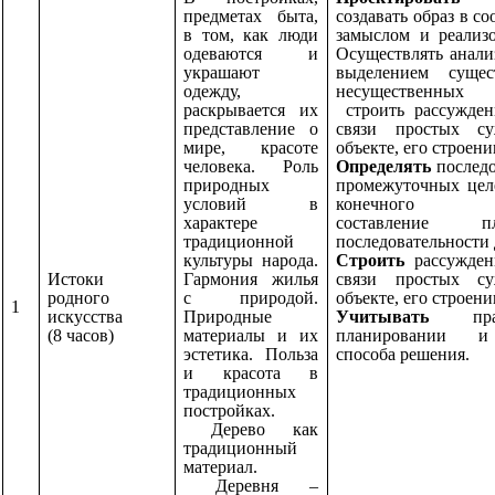
предметах быта,
создавать образ в со
в том, как люди
замыслом и реализо
одеваются и
Осуществлять анали
украшают
выделением суще
одежду,
несущественных 
раскрывается их
строить рассужден
представление о
связи простых с
мире, красоте
объекте, его строени
человека. Роль
Определять
последо
природных
промежуточных цел
условий в
конечного рез
характере
составление
традиционной
последовательности 
культуры народа.
Строить
рассужден
Истоки
Гармония жилья
связи простых с
родного
с природой.
объекте, его строени
1
искусства
Природные
Учитывать
пра
(8 часов)
материалы и их
планировании и
эстетика. Польза
способа решения.
и красота в
традиционных
постройках.
Дерево как
традиционный
материал.
Деревня –