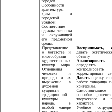
городов.
Особенности
архитектуры
храма и
городской
усадьбы.
Соответствие
одежды человека
и окружающей
его предметной
среды.
Представление
Воспринимать, с
о богатстве и
давать
эстетичес
многообразии
объекту.
художественных
Анализировать
культур мира.
определять ма
Отношения
контролиро
человека и
корректировать с
природы и их
Давать
оценку сво
выражение в
работе товарища 
духовной
критериям.
сущности
Самостоятельное
традиционной
способов решени
культуры
творческого и п
народа, в
характера.
особой манере
Учебное сотрудн
понимать
учителем и сверстн