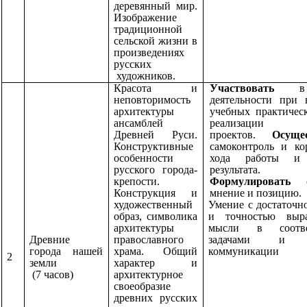
деревянный мир.
Изображение
традиционной
сельской жизни в
произведениях
русских
художников.
Красота и
Участвовать
в
неповторимость
деятельности при
архитектуры
учебных практичес
ансамблей
реализации н
Древней Руси.
проектов.
Осуще
Конструктивные
самоконтроль и ко
особенности
хода работы и 
русского города-
результата.
крепости.
Формулировать
Конструкция и
мнение и позицию.
художественный
Умение с достаточн
образ, символика
и точностью выр
архитектуры
мысли в соотв
Древние
православного
задачами и у
города нашей
храма. Общий
коммуникации
2
земли
характер и
(7 часов)
архитектурное
своеобразие
древних русских