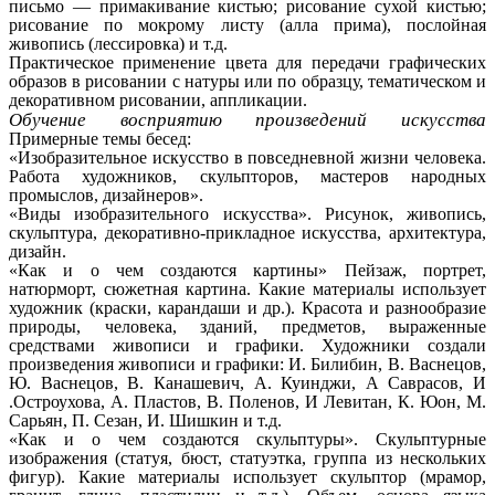
письмо — примакивание кистью; рисование сухой кистью;
рисование по мокрому листу (алла прима), послойная
живопись (лессировка) и т.д.
Практическое применение цвета для передачи графических
образов в рисовании с натуры или по образцу, тематическом и
декоративном рисовании, аппликации.
Обучение восприятию произведений искусства
Примерные темы бесед:
«Изобразительное искусство в повседневной жизни человека.
Работа художников, скульпторов, мастеров народных
промыслов, дизайнеров».
«Виды изобразительного искусства». Рисунок, живопись,
скульптура, декоративно-прикладное искусства, архитектура,
дизайн.
«Как и о чем создаются картины» Пейзаж, портрет,
натюрморт, сюжетная картина. Какие материалы использует
художник (краски, карандаши и др.). Красота и разнообразие
природы, человека, зданий, предметов, выраженные
средствами живописи и графики. Художники создали
произведения живописи и графики: И. Билибин, В. Васнецов,
Ю. Васнецов, В. Канашевич, А. Куинджи, А Саврасов, И
.Остроухова, А. Пластов, В. Поленов, И Левитан, К. Юон, М.
Сарьян, П. Сезан, И. Шишкин и т.д.
«Как и о чем создаются скульптуры». Скульптурные
изображения (статуя, бюст, статуэтка, группа из нескольких
фигур). Какие материалы использует скульптор (мрамор,