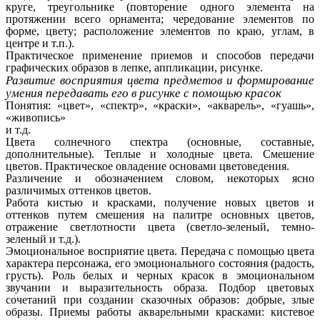
круге, треугольнике (повторение одного элемента на
протяжении всего орнамента; чередование элементов по
форме, цвету; расположение элементов по краю, углам, в
центре и т.п.).
Практическое применение приемов и способов передачи
графических образов в лепке, аппликации, рисунке.
Развитие восприятия цвета предметов и формирование
умения передавать его в рисунке с помощью красок
Понятия: «цвет», «спектр», «краски», «акварель», «гуашь»,
«живопись»
и т.д.
Цвета солнечного спектра (основные, составные,
дополнительные). Теплые и холодные цвета. Смешение
цветов. Практическое овладение основами цветоведения.
Различение и обозначением словом, некоторых ясно
различимых оттенков цветов.
Работа кистью и красками, получение новых цветов и
оттенков путем смешения на палитре основных цветов,
отражение светлотности цвета (светло-зеленый, темно-
зеленый и т.д.).
Эмоциональное восприятие цвета. Передача с помощью цвета
характера персонажа, его эмоционального состояния (радость,
грусть). Роль белых и черных красок в эмоциональном
звучании и выразительность образа. Подбор цветовых
сочетаний при создании сказочных образов: добрые, злые
образы. Приемы работы акварельными красками: кистевое