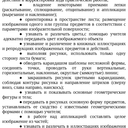
владение некоторыми приемами лепки
(раскатывание, сплющивание, отщипывание) и аппликации
(вырезание и наклеивание);
ориентировка в пространстве листа; размещение
изображения одного или группы предметов в соответствии с
параметрами изобразительной поверхности;
узнавать и различать цвета,с помощью учителя
адекватно передавать цвет изображаемого объекта
узнавание и различение в книжных иллюстрациях
и репродукциях изображенных предметов и действий.
выполняя рисунки, использовать только одну
сторону листа бумаги;
обводить карандашом шаблоны несложной формы,
соединять точки, проводить от руки вертикальные,
горизонтальные, наклонные, округлые (замкнутые) линии;
закрашивать рисунок цветными карандашами,
соблюдая контуры рисунка и направление штрихов (сверху
вниз, слава направо, наискось);
узнавать и показывать основные геометрические
фигуры и тела;
передавать в рисунках основную форму предметов,
устанавливать ее сходство с известными геометрическими
формами с помощью учителя;
в работе над аппликацией составлять целое
изображение из частей;
узнавать и различать в иллюстрациях изображения