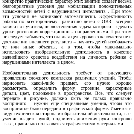
конкретно практический характер этих занятий создает весьма
благоприятные условия для мобилизации положительных
возможностей детей с нарушениями интеллекта . При этом
эти условия не возникают автоматически. Эффективность
работы по всестороннему развитию детей с ОВЗ всецело
зависит от учителя, первостепенная задача которого – сделать
уроки рисования коррекционно - направленными. При этом
не следует забывать, что главная цель уроков заключается не в
достижении внешнего результата – научить детей изображать
те или иные объекты, а в том, чтобы максимально
использовать изобразительную деятельность в качестве
важнейшего средства воздействия на личность ребенка с
нарушениями интеллекта в целом.
Изобразительная деятельность требует от рисующего
проявления сложного комплекса различных умений. Чтобы
нарисовать какой-либо предмет, его нужно хорошо
рассмотреть, определить форму, строение, характерные
детали, цвет, положение в пространстве. Все, что следует
передать в рисунке, должно быть не только правильно
воспринято – нужны еще специальные умения, чтобы это
воспринятое было передано в графической форме. Имеется в
виду техническая сторона изобразительной деятельности, т. е.
умение владеть рукой, подчинять движения руки контролю
глаза, правильно пользоваться графическими материалами.