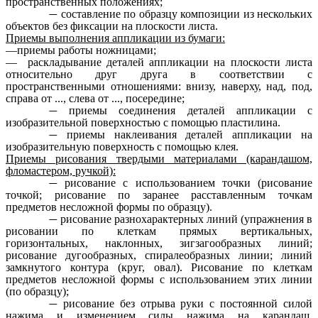
пространственных положениях;
составление по образцу композиции из нескольких
объектов без фиксации на плоскости листа.
Приемы выполнения аппликации из бумаги:
—приемы работы ножницами;
— раскладывание деталей аппликации на плоскости листа
относительно друг друга в соответствии с
пространственными отношениями: внизу, наверху, над, под,
справа от ..., слева от ..., посередине;
приемы соединения деталей аппликации с
изобразительной поверхностью с помощью пластилина.
приемы наклеивания деталей аппликации на
изобразительную поверхность с помощью клея.
Приемы рисования твердыми материалами (карандашом,
фломастером, ручкой):
рисование с использованием точки (рисование
точкой; рисование по заранее расставленным точкам
предметов несложной формы по образцу).
рисование разнохарактерных линий (упражнения в
рисовании по клеткам прямых вертикальных,
горизонтальных, наклонных, зигзагообразных линий;
рисование дугообразных, спиралеобразных линии; линий
замкнутого контура (круг, овал). Рисование по клеткам
предметов несложной формы с использованием этих линии
(по образцу);
рисование без отрыва руки с постоянной силой
нажима и изменением силы нажима на карандаш.