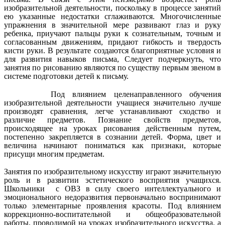
изобразительной деятельности, поскольку в процессе занятий
ею указанные недостатки сглаживаются. Многочисленные
упражнения в значительной мере развивают глаз и руку
ребенка, приучают пальцы руки к сознательным, точным и
согласованным движениям, придают гибкость и твердость
кисти руки. В результате создаются благоприятные условия и
для развития навыков письма, Следует подчеркнуть, что
занятия по рисованию являются по существу первым звеном в
системе подготовки детей к письму.
Под влиянием целенаправленного обучения
изобразительной деятельности учащиеся значительно лучше
производят сравнения, легче устанавливают сходство и
различие предметов. Познание свойств предметов,
происходящее на уроках рисования действенным путем,
постепенно закрепляется в сознании детей. Форма, цвет и
величина начинают пониматься как признаки, которые
присущи многим предметам.
Занятия по изобразительному искусству играют значительную
роль и в развитии эстетического восприятия учащихся.
Школьники с ОВЗ в силу своего интеллектуального и
эмоционального недоразвития первоначально воспринимают
только элементарные проявления красоты. Под влиянием
коррекционно-воспитательной и общеобразовательной
работы, проводимой на уроках изобразительного искусства, а