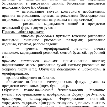
Упражнения в рисовании линий. Рисование предметов
несложных форм (по образцу);
штрихование внутри контурного изображения;
правила штрихования; приемы штрихования (беспорядочная
штриховка и упорядоченная штриховка в виде сеточки);
рисование карандашом линий и предметов
несложной формы двумя руками.
Приемы работы красками
:
приемы рисования руками:
точечное рисование
пальцами; линейное рисование пальцами; рисование
ладонью, кулаком, ребром ладони;
приемы трафаретной печати:
печать
тампоном, карандашной резинкой, смятой бумагой, трубочкой
и т.п.;
приемы кистевого письма:
примакивание кистью;
наращивание массы; рисование сухой кистью; рисование по
Обучение действиям с шаблонами и
мокрому листу и т.д.
трафаретами:
—правила обведения шаблонов;
—обведение шаблонов геометрических фигур, реальных
предметов несложных форм, букв, цифр.
Обучение композиционной деятельности Развитие
умений воспринимать и изображать форму предметов,
пропорции, конструкцию
Формирование понятий:
«предмет», «форма», «фигура», «силуэт», «деталь», «часть»,
«элемент», «объем», «пропорции», «конструкция», «узор»,