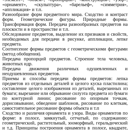
«орнамент», «скульптура», «барельеф», «симметрия»,
«аппликация» и т.п.
Разнообразие форм предметного мира. Сходство и контраст
форм. Геометрические фигуры. Природные формы.
Трансформация форм. Передача разнообразных предметов на
плоскости и в пространстве и т.п.
Обследование предметов, выделение их признаков и свойств,
необходимых для передачи в рисунке, аппликации, лепке
предмета.
Соотнесение формы предметов с геометрическими фигурами
(метод обобщения).
Передача пропорций предметов. Строение тела человека,
животных идр.
Передача движения различных одушевленных и
неодушевленных предметов.
Приемы и способы передачи формы предметов: лепка
предметов из отдельных деталей и целого куска пластилина;
составление целого изображения из деталей, вырезанных из
бумаги; вырезание или обрывание силуэта предмета из бумаги
по контурной линии; рисование по опорным точкам,
дорисовывание, обведение шаблонов, рисование по клеткам,
самостоятельное рисование формы объекта и т.п
Сходство и различия орнамента и узора. Виды орнаментов по
форме: в полосе, замкнутый, сетчатый, по содержанию:
геометрический, растительный, зооморфный, геральдический
и т.д. Принципы построения орнамента в полосе, квадрате,