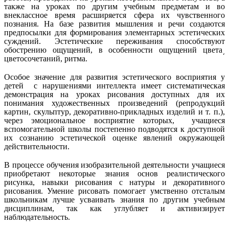
также на уроках по другим учебным предметам и во
внеклассное время расширяется сфера их чувственного
познания. На базе развития мышления и речи создаются
предпосылки для формирования элементарных эстетических
суждений. Эстетические переживания способствуют
обострению ощущений, в особенности ощущений цвета͵
цветосочетаний, ритма.
Особое значение для развития эстетического восприятия у
детей с нарушениями интеллекта имеет систематическая
демонстрация на уроках рисования доступных для их
понимания художественных произведений (репродукций
картин, скульптур, декоративно-прикладных изделий и т. п.),
через эмоциональное восприятие которых, учащиеся
вспомогательной школы постепенно подводятся к доступной
их сознанию эстетической оценке явлений окружающей
действительности.
В процессе обучения изобразительной деятельности учащиеся
приобретают некоторые знания основ реалистического
рисунка, навыки рисования с натуры и декоративного
рисования. Умение рисовать помогает умственно отсталым
школьникам лучше усваивать знания по другим учебным
дисциплинам, так как углубляет и активизирует
наблюдательность.