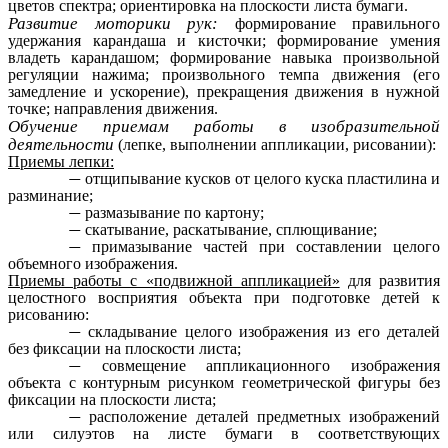
цветов спектра; ориентировка на плоскости листа бумаги.
Развитие моторики рук:
формирование правильного
удержания карандаша и кисточки; формирование умения
владеть карандашом; формирование навыка произвольной
регуляции нажима; произвольного темпа движения (его
замедление и ускорение), прекращения движения в нужной
точке; направления движения.
Обучение приемам работы в изобразительной
деятельности
(лепке, выполнении аппликации, рисовании):
Приемы лепки:
отщипывание кусков от целого куска пластилина и
разминание;
размазывание по картону;
скатывание, раскатывание, сплющивание;
примазывание частей при составлении целого
объемного изображения.
Приемы работы с «подвижной аппликацией»
для развития
целостного восприятия объекта при подготовке детей к
рисованию:
складывание целого изображения из его деталей
без фиксации на плоскости листа;
совмещение аппликационного изображения
объекта с контурным рисунком геометрической фигуры без
фиксации на плоскости листа;
расположение деталей предметных изображений
или силуэтов на листе бумаги в соответствующих