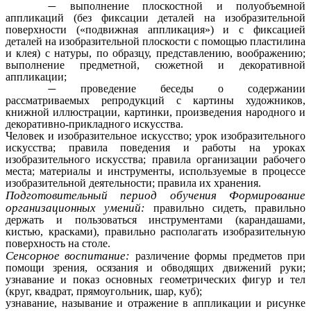
выполнение плоскостной и полуобъемной
аппликаций (без фиксации деталей на изобразительной
поверхности («подвижная аппликация») и с фиксацией
деталей на изобразительной плоскости с помощью пластилина
и клея) с натуры, по образцу, представлению, воображению;
выполнение предметной, сюжетной и декоративной
аппликации;
проведение беседы о содержании
рассматриваемых репродукций с картины художников,
книжной иллюстрации, картинки, произведения народного и
декоративно-прикладного искусства.
Человек и изобразительное искусство; урок изобразительного
искусства; правила поведения и работы на уроках
изобразительного искусства; правила организации рабочего
места; материалы и инструменты, используемые в процессе
изобразительной деятельности; правила их хранения.
Подготовительный период обучения Формирование
организационных умений:
правильно сидеть, правильно
держать и пользоваться инструментами (карандашами,
кистью, красками), правильно располагать изобразительную
поверхность на столе.
Сенсорное воспитание:
различение формы предметов при
помощи зрения, осязания и обводящих движений руки;
узнавание и показ основных геометрических фигур и тел
(круг, квадрат, прямоугольник, шар, куб);
узнавание, называние и отражение в аппликации и рисунке