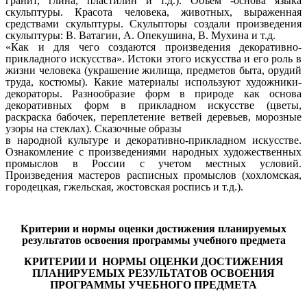
гранит, глина, пластилин и т.д.). Объем -основа языка
скульптуры. Красота человека, животных, выраженная
средствами скульптуры. Скульпторы создали произведения
скульптуры: В. Ватагин, А. Опекушина, В. Мухина и т.д.
«Как и для чего создаются произведения декоративно-
прикладного искусства». Истоки этого искусства и его роль в
жизни человека (украшение жилища, предметов быта, орудий
труда, костюмы). Какие материалы используют художники-
декораторы. Разнообразие форм в природе как основа
декоративных форм в прикладном искусстве (цветы,
раскраска бабочек, переплетение ветвей деревьев, морозные
узоры на стеклах). Сказочные образы
в народной культуре и декоративно-прикладном искусстве.
Ознакомление с произведениями народных художественных
промыслов в России с учетом местных условий.
Произведения мастеров расписных промыслов (хохломская,
городецкая, гжельская, жостовская роспись и т.д.).
Критерии и нормы оценки достижения планируемых
результатов освоения программы учебного предмета
КРИТЕРИИ И НОРМЫ ОЦЕНКИ ДОСТИЖЕНИЯ
ПЛАНИРУЕМЫХ РЕЗУЛЬТАТОВ ОСВОЕНИЯ
ПРОГРАММЫ УЧЕБНОГО ПРЕДМЕТА