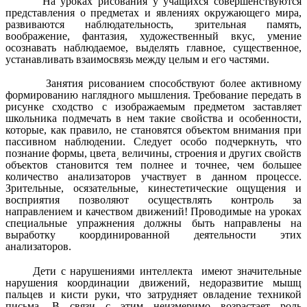
На уроках рисования у учащихся совершенствуются
представления о предметах и явлениях окружающего мира,
развиваются наблюдательность, зрительная память,
воображение, фантазия, художественный вкус, умение
осознавать наблюдаемое, выделять главное, существенное,
устанавливать взаимосвязь между целым и его частями.
Занятия рисованием способствуют более активному
формированию наглядного мышления. Требование передать в
рисунке сходство с изображаемым предметом заставляет
школьника подмечать в нем такие свойства и особенности,
которые, как правило, не становятся объектом внимания при
пассивном наблюдении. Следует особо подчеркнуть, что
познание формы, цвета͵ величины, строения и других свойств
объектов становится тем полнее и точнее, чем большее
количество анализаторов участвует в данном процессе.
Зрительные, осязательные, кинестетические ощущения и
восприятия позволяют осуществлять контроль за
направлением и качеством движений! Проводимые на уроках
специальные упражнения должны быть направлены на
выработку координированной деятельности этих
анализаторов.
Дети с нарушениями интеллекта имеют значительные
нарушения координации движений, недоразвитие мышц
пальцев и кисти руки, что затрудняет овладение техникой
письма. В связи с этим неизмеримо возрастает роль