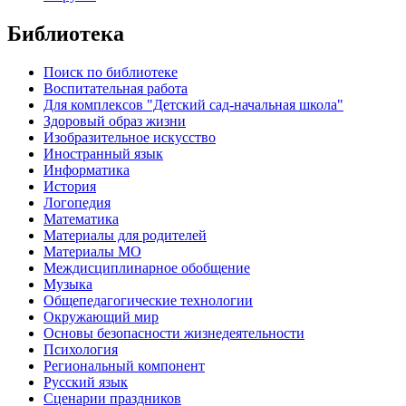
Библиотека
Поиск по библиотеке
Воспитательная работа
Для комплексов "Детский сад-начальная школа"
Здоровый образ жизни
Изобразительное искусство
Иностранный язык
Информатика
История
Логопедия
Математика
Материалы для родителей
Материалы МО
Междисциплинарное обобщение
Музыка
Общепедагогические технологии
Окружающий мир
Основы безопасности жизнедеятельности
Психология
Региональный компонент
Русский язык
Сценарии праздников