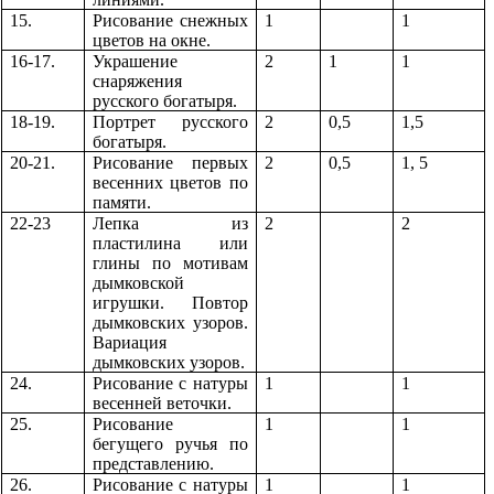
15.
Рисование снежных
1
1
цветов на окне.
16-17.
Украшение
2
1
1
снаряжения
русского богатыря.
18-19.
Портрет русского
2
0,5
1,5
богатыря.
20-21.
Рисование первых
2
0,5
1, 5
весенних цветов по
памяти.
22-23
Лепка из
2
2
пластилина или
глины по мотивам
дымковской
игрушки. Повтор
дымковских узоров.
Вариация
дымковских узоров.
24.
Рисование с натуры
1
1
весенней веточки.
25.
Рисование
1
1
бегущего ручья по
представлению.
26.
Рисование с натуры
1
1