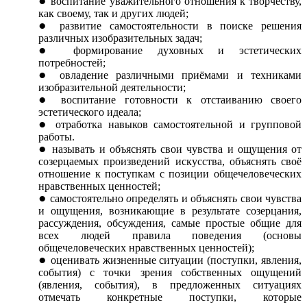
воспитание уважительного отношения к творчеству,
как своему, так и других людей;
развитие самостоятельности в поиске решения
различных изобразительных задач;
формирование духовных и эстетических
потребностей;
овладение различными приёмами и техниками
изобразительной деятельности;
воспитание готовности к отстаиванию своего
эстетического идеала;
отработка навыков самостоятельной и групповой
работы.
называть и объяснять свои чувства и ощущения от
созерцаемых произведений искусства, объяснять своё
отношение к поступкам с позиции общечеловеческих
нравственных ценностей;
самостоятельно
о
пределять и объяснят
ь
свои чувства
и ощущения, возникающие в результате созерцания,
рассуждения, обсуждения, самые простые общие для
всех людей правила поведения (основы
общечеловеческих нравственных ценностей);
оцениват
ь
жизненные ситуации (поступки, явления,
события) с точки зрения собственных ощущений
(явления, события), в предложенных ситуациях
отмечать конкретные поступки, которые