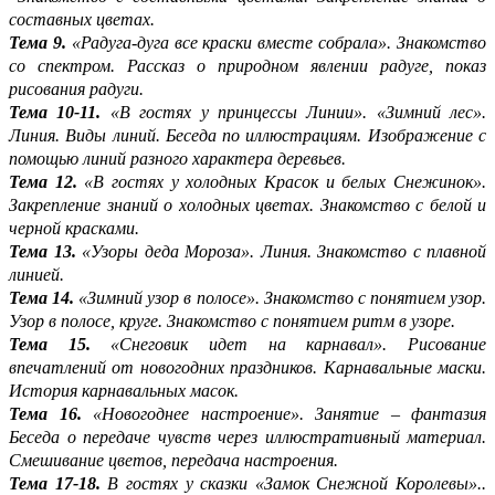
составных цветах.
Тема 9.
«Радуга-дуга все краски вместе собрала». Знакомство
со спектром. Рассказ о природном явлении радуге, показ
рисования радуги.
Тема 10-11.
«В гостях у принцессы Линии». «Зимний лес».
Линия. Виды линий. Беседа по иллюстрациям. Изображение с
помощью линий разного характера деревьев.
Тема 12.
«В гостях у холодных Красок и белых Снежинок».
Закрепление знаний о холодных цветах. Знакомство с белой и
черной красками.
Тема 13.
«Узоры деда Мороза». Линия. Знакомство с плавной
линией.
Тема 14.
«Зимний узор в полосе». Знакомство с понятием узор.
Узор в полосе, круге. Знакомство с понятием ритм в узоре.
Тема 15.
«Снеговик идет на карнавал». Рисование
впечатлений от новогодних праздников. Карнавальные маски.
История карнавальных масок.
Тема 16.
«Новогоднее настроение». Занятие – фантазия
Беседа о передаче чувств через иллюстративный материал.
Смешивание цветов, передача настроения.
Тема 17-18.
В гостях у сказки «Замок Снежной Королевы»..