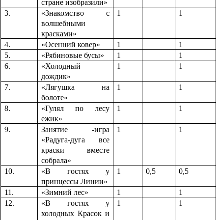
стране изобразили»
3.
«Знакомство с
1
1
волшебными
красками»
4.
«Осенний ковер»
1
1
5.
«Рябиновые бусы»
1
1
6.
«Холодный
1
1
дождик»
7.
«Лягушка на
1
1
болоте»
8.
«Гулял по лесу
1
1
ежик»
9.
Занятие -игра
1
1
«Радуга-дуга все
краски вместе
собрала»
10.
«В гостях у
1
0,5
0,5
принцессы Линии»
11.
«Зимний лес»
1
1
12.
«В гостях у
1
1
холодных Красок и