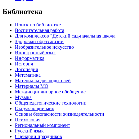
Библиотека
Поиск по библиотеке
Воспитательная работа
Для комплексов "Детский сад-начальная школа"
Здоровый образ жизни
Изобразительное искусство
Иностранный язык
Информатика
История
Логопедия
Математика
Материалы для родителей
Материалы МО
Междисциплинарное обобщение
Музыка
Общепедагогические технологии
Окружающий мир
Основы безопасности жизнедеятельности
Психология
Региональный компонент
Русский язык
Сценарии праздников