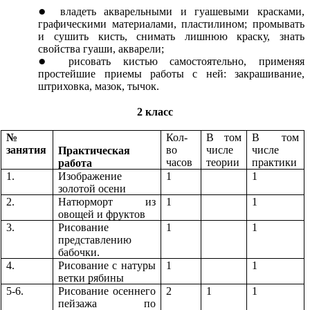
владеть акварельными и гуашевыми красками,
графическими материалами, пластилином; промывать
и сушить кисть, снимать лишнюю краску, знать
свойства гуаши, акварели;
рисовать кистью самостоятельно, применяя
простейшие приемы работы с ней: закрашивание,
штриховка, мазок, тычок.
2 класс
№
Кол-
В том
В том
занятия
во
числе
числе
Практическая
часов
теории
практики
работа
1.
Изображение
1
1
золотой осени
2.
Натюрморт из
1
1
овощей и фруктов
3.
Рисование
1
1
представлению
бабочки.
4.
Рисование с натуры
1
1
ветки рябины
5-6.
Рисование осеннего
2
1
1
пейзажа по