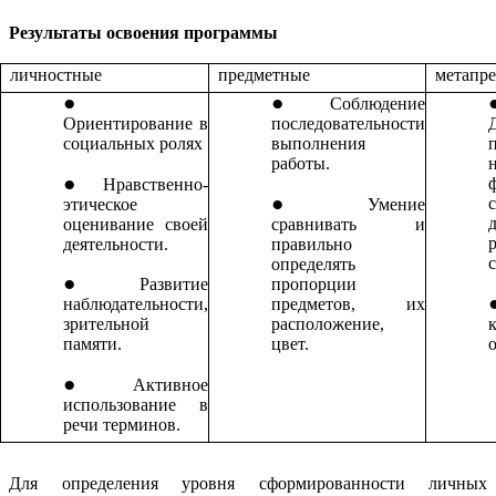
Результаты освоения программы
личностные
предметные
метапр
Соблюдение
Ориентирование в
последовательности
социальных ролях
выполнения
работы.
Нравственно-
этическое
Умение
оценивание своей
сравнивать и
деятельности.
правильно
определять
пропорции
Развитие
предметов, их
наблюдательности,
расположение,
зрительной
цвет.
памяти.
Активное
использование в
речи терминов.
Для определения уровня сформированности личных