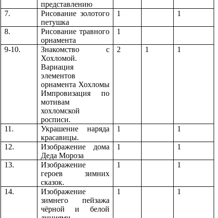
представлению
7.
Рисование золотого
1
1
петушка
8.
Рисование травного
1
орнамента
9-10.
Знакомство с
2
1
1
Хохломой.
Вариация
элементов
орнамента Хохломы
Импровизация по
мотивам
хохломской
росписи.
11.
Украшение наряда
1
1
красавицы.
12.
Изображение дома
1
1
Деда Мороза
13.
Изображение
1
1
героев зимних
сказок.
14.
Изображение
1
1
зимнего пейзажа
чёрной и белой
линиями.