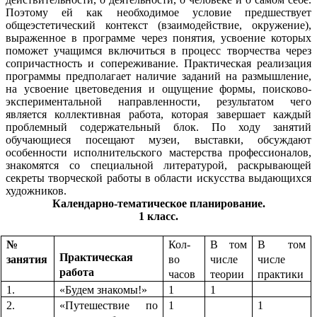
Поэтому ей как необходимое условие предшествует
общеэстетический контекст (взаимодействие, окружение),
выраженное в программе через понятия, усвоение которых
поможет учащимся включиться в процесс творчества через
сопричастность и сопереживание. Практическая реализация
программы предполагает наличие заданий на размышление,
на усвоение цветоведения и ощущение формы, поисково-
экспериментальной направленности, результатом чего
является коллективная работа, которая завершает каждый
проблемный содержательный блок. По ходу занятий
обучающиеся посещают музеи, выставки, обсуждают
особенности исполнительского мастерства профессионалов,
знакомятся со специальной литературой, раскрывающей
секреты творческой работы в области искусства выдающихся
художников.
Календарно-тематическое планирование.
1 класс.
№
Кол-
В том
В том
Практическая
занятия
во
числе
числе
работа
часов
теории
практики
1.
«Будем знакомы!»
1
1
2.
«Путешествие по
1
1