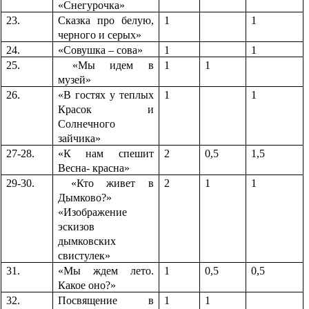
«Снегурочка»
23.
Сказка про белую,
1
1
черного и серых»
24.
«Совушка – сова»
1
1
25.
«Мы идем в
1
1
музей»
26.
«В гостях у теплых
1
1
Красок и
Солнечного
зайчика»
27-28.
«К нам спешит
2
0,5
1,5
Весна- красна»
29-30.
«Кто живет в
2
1
1
Дымково?»
«Изображение
эскизов
дымковских
свистулек»
31.
«Мы ждем лето.
1
0,5
0,5
Какое оно?»
32.
Посвящение в
1
1