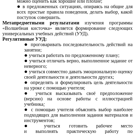
можно оценит
ь
как хорошие или плохие;
в предложенных ситуациях, опираясь на общие для
всех простые правила поведения, делать выбор
,
какой
поступок совершить.
Метапредметными результатами
изучения программы
«Волшебная кисточка» является формирование следующих
универсальных учебных действий (УУД).
Регулятивные УУД:
проговаривать
последовательность действий на
занятии;
учиться работать по предложенному плану;
учиться отличать верно, выполненное задание от
неверного;
учиться совместно давать эмоциональную оценку
своей деятельности и деятельности других;
определять
и
формулировать цель деятельности
на уроке с помощью учителя;
учиться высказывать
своё предположение
(версию) на основе работы с иллюстрацией
учебника
;
с помощью учителя
объяснять выбор наиболее
подходящих для выполнения задания материалов и
инструментов;
учиться готовить рабочее место
и выполнять практическую работу по