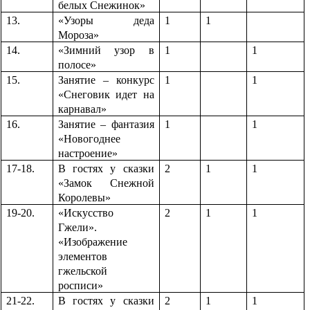
белых Снежинок»
13.
«Узоры деда
1
1
Мороза»
14.
«Зимний узор в
1
1
полосе»
15.
Занятие – конкурс
1
1
«Снеговик идет на
карнавал»
16.
Занятие – фантазия
1
1
«Новогоднее
настроение»
17-18.
В гостях у сказки
2
1
1
«Замок Снежной
Королевы»
19-20.
«Искусство
2
1
1
Гжели».
«Изображение
элементов
гжельской
росписи»
21-22.
В гостях у сказки
2
1
1