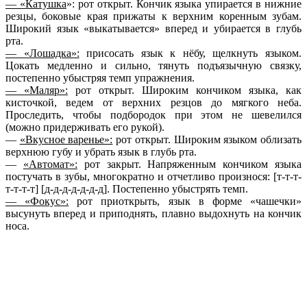
— «Катушка
»: рот открыт. Кончик языка упирается в нижние
резцы, боковые края прижаты к верхним коренным зубам.
Широкий язык «выкатывается» вперед и убирается в глубь
рта.
— «Лошадка»:
присосать язык к нёбу, щелкнуть языком.
Цокать медленно и сильно, тянуть подъязычную связку,
постепенно убыстряя темп упражнения.
— «Маляр»:
рот открыт. Широким кончиком языка, как
кисточкой, ведем от верхних резцов до мягкого неба.
Проследить, чтобы подбородок при этом не шевелился
(можно придерживать его рукой).
—
«Вкусное варенье»:
рот открыт. Широким языком облизать
верхнюю губу и убрать язык в глубь рта.
—
«Автомат»:
рот закрыт. Напряженным кончиком языка
постучать в зубы, многократно и отчетливо произнося: [т-т-т-
т-т-т-т] [д-д-д-д-д-д-д]. Постепенно убыстрять темп.
— «Фокус»:
рот приоткрыть, язык в форме «чашечки»
высунуть вперед и приподнять, плавно выдохнуть на кончик
носа.