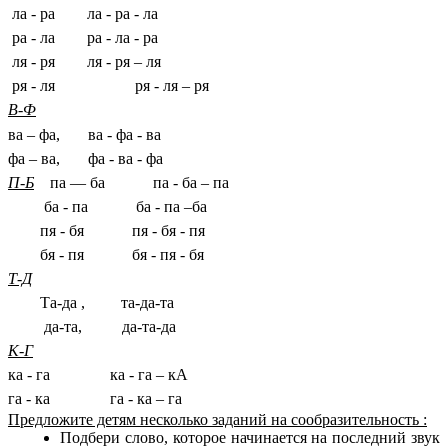
ла - ра ла - ра - ла
ра - ла ра - ла - ра
ля - ря ля - ря – ля
ря - ля ря - ля – ря
В-Ф
ва – фа, ва - фа - ва
фа – ва, фа - ва - фа
П-Б
па — ба па - ба – па
ба - па ба - па –ба
пя - бя пя - бя - пя
бя - пя бя - пя - бя
Т-Д
Та-да , та-да-та
да-та, да-та-да
К-Г
ка - га ка - га – кА
га - ка га - ка – га
Предложите детям несколько заданий на сообразительность :
Подбери слово, которое начинается на последний звук