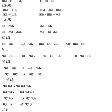
ша - са – са, са-ша-са
Ш-Ж
ша – жа, ша - жа - ша ,
жа – ша, жа - ша – жа
З-Ж
за - жа, жа - за,
за - жа - жа, жа - за -жа.
С-Щ
ся - ща, ща - ся, ща - ся - ся, ся - ща - ся.
Ч-Т
ча - тя; тя – ча ; ча - тя - ча; тя - ча - тя.
Ч-Щ
ча – ща, ча - ща – ча,
чу – щу, чу - щу – чу
Ч-Ц
ча-ца , ча-ца-ча,
ца-ча , ца-ча-ца
чу-цу , чу-цу-чу,
цу-чу цу-чу-у
Л-Р