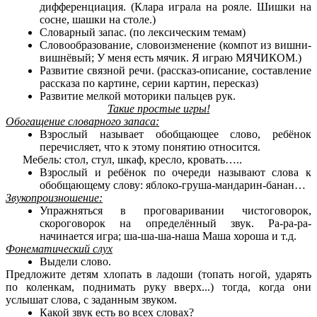
дифференциация. (Клара играла на рояле. Шишки на
сосне, шашки на столе.)
Словарный запас. (по лексическим темам)
Словообразование, словоизменение (компот из вишни-
вишнёвый; У меня есть мячик. Я играю МЯЧИКОМ.)
Развитие связной речи. (рассказ-описание, составление
рассказа по картине, серии картин, пересказ)
Развитие мелкой моторики пальцев рук.
Такие простые игры!
Обогащение словарного запаса:
Взрослый называет обобщающее слово, ребёнок
перечисляет, что к этому понятию относится.
Мебель: стол, стул, шкаф, кресло, кровать…..
Взрослый и ребёнок по очереди называют слова к
обобщающему слову: яблоко-груша-мандарин-банан…
Звукопроизношение:
Упражняться в проговаривании чистоговорок,
скороговорок на определённый звук. Ра-ра-ра-
начинается игра; ша-ша-ша-наша Маша хороша и т.д.
Фонематический слух
Выдели слово.
Предложите детям хлопать в ладоши (топать ногой, ударять
по коленкам, поднимать руку вверх...) тогда, когда они
услышат слова, с заданным звуком.
Какой звук есть во всех словах?