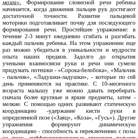
мозга».
Формирование словесной речи ребенка
начинается, когда движения пальцев рук достигают
достаточной точности. Развитие пальцевой
моторики подготавливает почву для последующего
формирования речи. Простейшее упражнение: в
течение 2-3 минут ежедневно сгибать и разгибать
каждый пальчик ребенка. На этом упражнении еще
раз можно убедиться в уникальности и мудрости
опыта наших предков. Задолго до открытия
учеными взаимосвязи руки и речи они сумели
придумать потешки - «Сорока-белобока», «Мальчик
- пальчик», «Ладушки-ладушки», - которые по сей
день применяются на практике. С 10-месячного
возраста малышу уже можно давать перебирать
сначала более крупные и яркие предметы, затем -
мелкие. С помощью одних развивают статическую
координацию -удержание кисти руки в
определенной позе («Заяц», «Коза», «Гусь»). Другие
упражнения формируют динамическую
координацию - способность к переключению с позы
на позу, дифференцированные движения пальцев