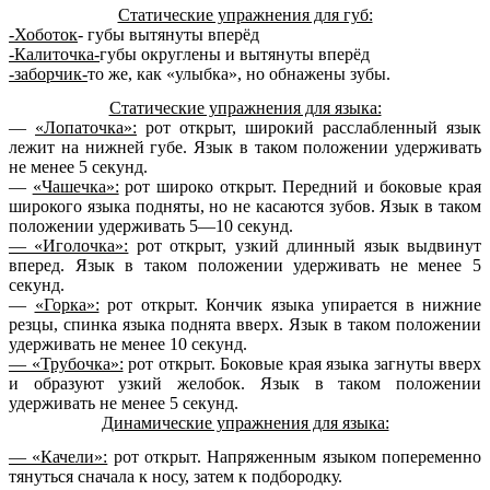
Статические упражнения для губ:
-Хоботок
- губы вытянуты вперёд
-Калиточка-
губы округлены и вытянуты вперёд
-заборчик-
то же, как «улыбка», но обнажены зубы.
Статические упражнения для языка:
—
«Лопаточка»:
рот открыт, широкий расслабленный язык
лежит на нижней губе. Язык в таком положении удерживать
не менее 5 секунд.
—
«Чашечка»:
рот широко открыт. Передний и боковые края
широкого языка подняты, но не касаются зубов. Язык в таком
положении удерживать 5—10 секунд.
— «Иголочка»:
рот открыт, узкий длинный язык выдвинут
вперед. Язык в таком положении удерживать не менее 5
секунд.
—
«Горка»:
рот открыт. Кончик языка упирается в нижние
резцы, спинка языка поднята вверх. Язык в таком положении
удерживать не менее 10 секунд.
— «Трубочка»:
рот открыт. Боковые края языка загнуты вверх
и образуют узкий желобок. Язык в таком положении
удерживать не менее 5 секунд.
Динамические упражнения для языка:
— «Качели»:
рот открыт. Напряженным языком попеременно
тянуться сначала к носу, затем к подбородку.