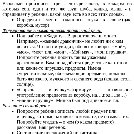
Взрослый произносит три - четыре слова, в каждом из
которых есть один и тот же звук: шуба, кошка, мышь - и
спрашивает у ребенка, какой звук есть во всех этих словах.
Определить место заданного звука в слове.(
р
ак,
ко
р
обка, мусо
р
)
Формирование грамматически правильной речи:
Поиграйте в «Жадину». Вариантов очень много.
Например, «жадный дракончик» не любит ни с кем
делиться. Что он ни увидит, обо всем говорит «мой»,
«моя», «мое» или «мои». «Мой мяч», «мои игрушки».
Попросите ребенка побыть таким ужасным
дракончиком. Вам понадобятся предметные картинки
или какие-то игрушки, предметы. Имена
существительные, обозначающие предметы, должны
быть женского, мужского и среднего рода (кошка, стол,
солнце).
«Спрячь игрушку»-формирует правильное
употребление предлогов.(в коробку, на…,под…,за…)
«найди игрушку»- Мишка был под диваном.и т.д.
Развитие связной речи:
Попросите ребенка описать любой предмет или
игрушку, которые находятся в комнате, не называя их.
Попробуйте угадать – о чем (о каком предмете)
рассказал Ваш ребенок.
Составление предложений по картинке.