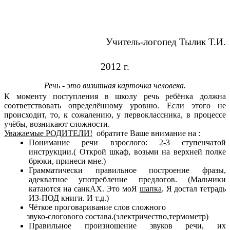
Учитель-логопед Тылик Т.И.
2012 г.
Речь - это визитная карточка человека.
К моменту поступления в школу речь ребёнка должна
соответствовать определённому уровню. Если этого не
происходит, то, к сожалению, у первоклассника, в процессе
учёбы, возникают сложности.
Уважаемые РОДИТЕЛИ!
обратите Ваше внимание на :
Понимание речи взрослого: 2-3 ступенчатой
инструкции.( Открой шкаф, возьми на верхней полке
брюки, принеси мне.)
Грамматически правильное построение фразы,
адекватное употребление предлогов. (Мальчики
катаются на санкАХ. Это моЯ
шапка
. Я достал тетрадь
ИЗ-ПОД книги. И т.д.)
Чёткое проговаривание слов сложного
звуко-слогового состава.(электричество,термометр)
Правильное произношение звуков речи, их