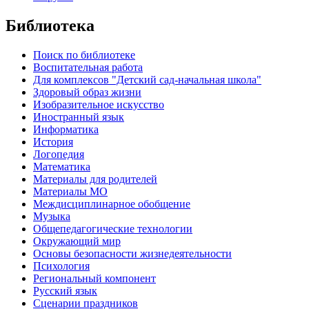
Библиотека
Поиск по библиотеке
Воспитательная работа
Для комплексов "Детский сад-начальная школа"
Здоровый образ жизни
Изобразительное искусство
Иностранный язык
Информатика
История
Логопедия
Математика
Материалы для родителей
Материалы МО
Междисциплинарное обобщение
Музыка
Общепедагогические технологии
Окружающий мир
Основы безопасности жизнедеятельности
Психология
Региональный компонент
Русский язык
Сценарии праздников