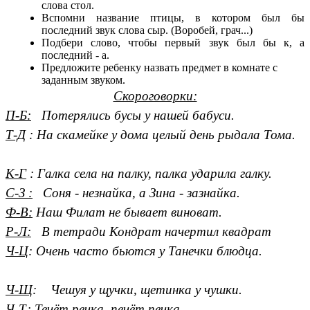
слова стол.
Вспомни название птицы, в котором был бы
последний звук слова сыр. (Воробей, грач...)
Подбери слово, чтобы первый звук был бы к, а
последний - а.
Предложите ребенку назвать предмет в комнате с
заданным звуком.
Скороговорки:
П-Б:
Потерялись бусы у нашей бабуси.
Т-Д
:
На скамейке у дома целый день рыдала Тома.
К-Г
:
Галка села на палку, палка ударила галку.
С-З :
Соня - незнайка, а Зина - зазнайка.
Ф-В
:
Наш Филат не бывает виноват.
Р-Л
:
В тетради Кондрат начертил квадрат
Ч-Ц
:
Очень часто бьются у Танечки блюдца.
Ч-Щ
:
Чешуя у щучки, щетинка у чушки.
Ч-Т
:
Течёт речка, печёт печка.