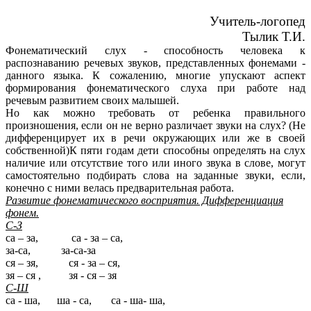
Учитель-логопед
Тылик Т.И.
Фонематический слух - способность человека к
распознаванию речевых звуков, представленных фонемами -
данного языка. К сожалению, многие упускают аспект
формирования фонематического слуха при работе над
речевым развитием своих малышей.
Но как можно требовать от ребенка правильного
произношения, если он не верно различает звуки на слух? (Не
дифференцирует их в речи окружающих или же в своей
собственной)К пяти годам дети способны определять на слух
наличие или отсутствие того или иного звука в слове, могут
самостоятельно подбирать слова на заданные звуки, если,
конечно с ними велась предварительная работа.
Развитие фонематического восприятия. Дифференциация
фонем
.
С-З
са – за, са - за – са,
за-са, за-са-за
ся – зя, ся - за – ся,
зя – ся , зя - ся – зя
С-Ш
са - ша, ша - са, са - ша- ша,