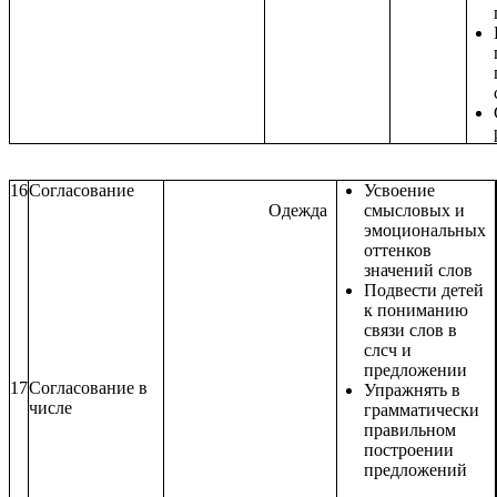
пр
16
Согласование
Усвоение
Одежда
смысловых и
эмоциональных
оттенков
значений слов
Подвести детей
к пониманию
связи слов в
слсч и
предложении
17
Согласование в
Упражнять в
числе
грамматически
правильном
построении
предложений