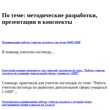
По теме: методические разработки,
презентации и конспекты
Планирование работы учителя-логопеда для групп ФФН-ОНР
В помощь учителю-логопеду....
Городской семинар практикум для учителей -логопедов по теме: "Работа учителя-
логопеда по развитию двигательной сферы учащихся с ОНР"
Семинар- практикум для учителе-логопедов по теме: "Работа
учителя-логопеда по развитию двигательной сферы учащихся
с ОНР"...
Тематическое планирование работы учителя-логопеда с группой детей с
нарушениями чтения и письма во 2 классе