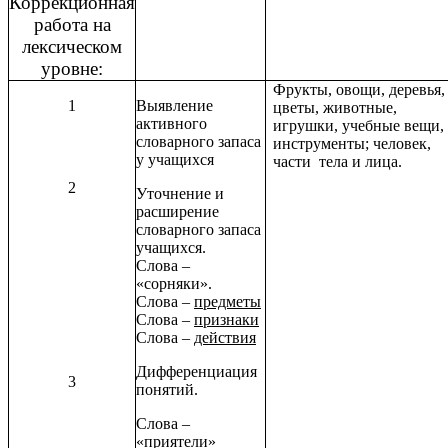
Коррекционная
работа на
лексическом
уровне:
Фрукты, овощи, деревья,
1
Выявление
цветы, животные,
активного
игрушки, учебные вещи,
словарного запаса
инструменты; человек,
у учащихся
части тела и лица.
2
Уточнение и
расширение
словарного запаса
учащихся.
Слова –
«сорняки».
Слова –
предметы
Слова –
признаки
Слова –
действия
Дифференциация
3
понятий.
Слова –
«приятели»