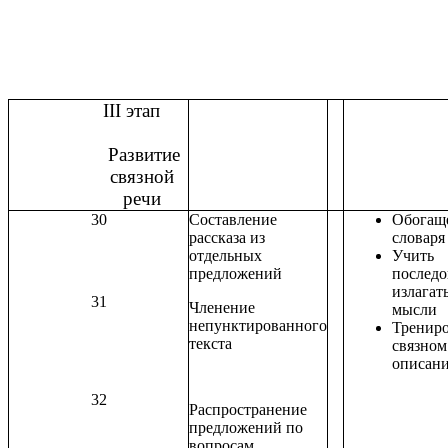
III этап
Развитие
связной
речи
30
Составление
Обогащ
рассказа из
словаря
отдельных
Учить
предложений
последо
излагат
31
Членение
мысли
непунктированного
Трениро
текста
связном
описан
32
Распространение
предложений по
вопросам