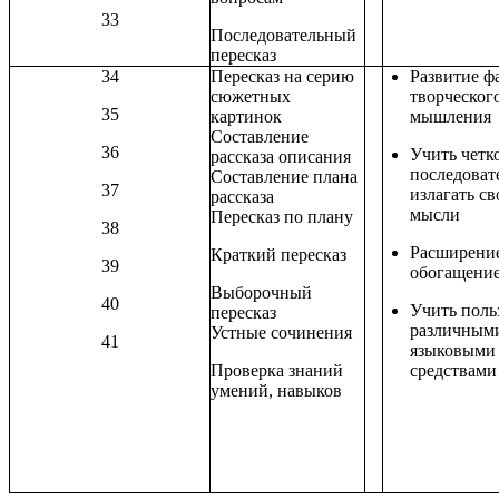
33
Последовательный
пересказ
34
Пересказ на серию
Развитие ф
сюжетных
творческог
35
картинок
мышления
Составление
36
Учить четк
рассказа описания
последоват
Составление плана
37
излагать св
рассказа
мысли
Пересказ по плану
38
Расширени
Краткий пересказ
39
обогащение
Выборочный
40
Учить поль
пересказ
различным
Устные сочинения
41
языковыми
Проверка знаний
средствами
умений, навыков