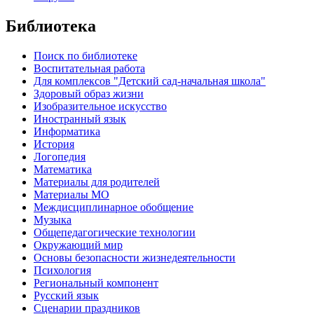
Библиотека
Поиск по библиотеке
Воспитательная работа
Для комплексов "Детский сад-начальная школа"
Здоровый образ жизни
Изобразительное искусство
Иностранный язык
Информатика
История
Логопедия
Математика
Материалы для родителей
Материалы МО
Междисциплинарное обобщение
Музыка
Общепедагогические технологии
Окружающий мир
Основы безопасности жизнедеятельности
Психология
Региональный компонент
Русский язык
Сценарии праздников