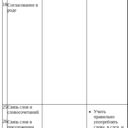
18
Согласование в
роде
25
Связь слов и
Учить
словосочетаний
правильно
26
Связь слов в
употреблять
предложении
слова в слсч. и