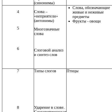
(синонимы)
Слова, обозначающие
4
Слова –
живые и неживые
«неприятели»
предметы
(антонимы)
Фрукты - овощи
5
Многозначные
слова
6
Слоговой анализ
и синтез слов
7
Типы слогов
Птицы
8
Ударение в слове.
Слогоритмическая