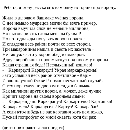
Ребята, я хочу рассказать вам одну историю про ворону.
Жила в дырявом башмаке учёная ворона.
С неё немало мудрецов могли бы взять пример.
Ворона выучила слов не меньше миллиона,
Но выговаривать слова мешала буква Р.
Но вот однажды погулять ворона полетела
И оглядела весь район почти со всех сторон.
Три макаронины нашла и съесть их захотела –
Не так уж часто у ворон обед из макарон.
Вдруг воробьишка прошмыгнул под носом у вороны.
Какая страшная беда! Неслыханный кошмар!
- Каркараул! Каркараул! Украл маркаркароны!
Зато услышал весь район отчётливое «Кар!»
И злополучной букве Р помог несчастный случай.
С тех пор, гуляя по дворам и сидя в башмаке,
Как миллион других ворон, а, может, даже лучше
Кричит ворона на своём вороньем языке:
- Каркарандаш! Каркарапуз! Каркарточка! Картошка!
Каркарамель! Каркарусель! Картуз! Каркарабас!
А если кто-нибудь из вас картавил хоть немножко,
Пускай попробует со мной сказать хотя бы раз:
(дети повторяют за логопедом)