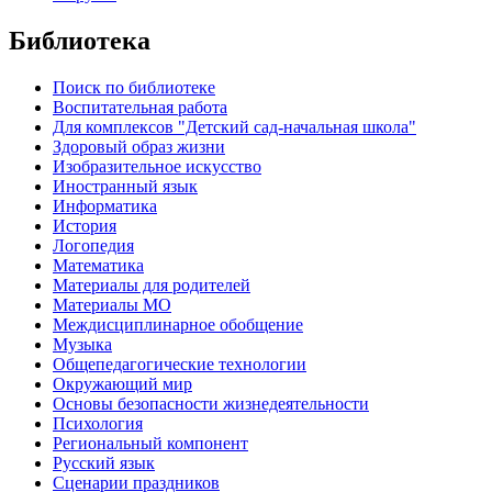
Библиотека
Поиск по библиотеке
Воспитательная работа
Для комплексов "Детский сад-начальная школа"
Здоровый образ жизни
Изобразительное искусство
Иностранный язык
Информатика
История
Логопедия
Математика
Материалы для родителей
Материалы МО
Междисциплинарное обобщение
Музыка
Общепедагогические технологии
Окружающий мир
Основы безопасности жизнедеятельности
Психология
Региональный компонент
Русский язык
Сценарии праздников