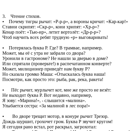
3. Чтение стихов.
• Почему тигры рычат: «Р-р-р», а вороны кричат: «Кар-кар!»
Ставни скрипят: «Скр-р», кони хрипят: «Хр-р»?
Кенар поёт: «Тью-ир», летит вертолёт: «Др-р-р»?
Чтоб научить всех ребят трудную «р» выговаривать!
• Потерялась буква Р. Где? В трамвае, например.
Может, мы её с утра не забрали со двора?
Уронили в гастрономе? Не нашли за дверью в доме?
Или спрятали (проверьте!) в распечатанном конверте?
Может, милиционер приведёт нам букву Р?
Но сказала громко Маша: «Отыскалась буква наша!
Посмотри, как просто это: рыба, рак, река, ракета!
• Пёс рычит, мурлычет кот, мне же просто не везёт:
Не выходит буква Р. Вот недавно, например,
Я зову: «Марина!», - слышится «малина».
Улыбается сестра: «За малиной в лес пора!»
• Во дворе трещит мотор, в конуре рычит Трезор.
Дождь шуршит, грохочет гром. Буква Р звучит кругом!
Я сегодня рано встал, рот раскрыл, загрохотал: