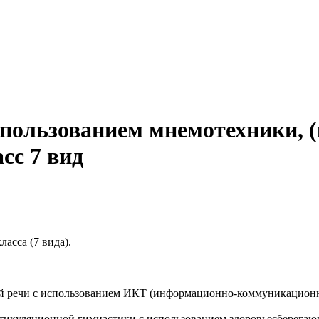
спользованием мнемотехники, 
сс 7 вид
асса (7 вида).
ой речи с использованием ИКТ (информационно-коммуникацион
тикуляционной гимнастики с использованием здоровьесберегаю