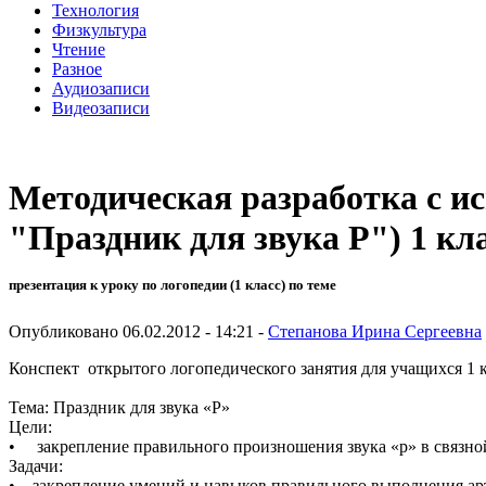
Технология
Физкультура
Чтение
Разное
Аудиозаписи
Видеозаписи
Методическая разработка с и
"Праздник для звука Р") 1 кла
презентация к уроку по логопедии (1 класс) по теме
Опубликовано 06.02.2012 - 14:21 -
Степанова Ирина Сергеевна
Конспект открытого логопедического занятия для учащихся 1 кл
Тема: Праздник для звука «Р»
Цели:
• закрепление правильного произношения звука «р» в связн
Задачи:
• закрепление умений и навыков правильного выполнения ар