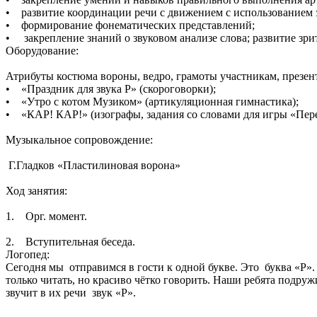
• развитие координации речи с движением с использованием 
• формирование фонематических представлений;
• закрепление знаний о звуковом анализе слова; развитие зри
Оборудование:
Атрибуты костюма вороны, ведро, грамоты участникам, презен
• «Праздник для звука Р» (скороговорки);
• «Утро с котом Музиком» (артикуляционная гимнастика);
• «КАР! КАР!» (изографы, задания со словами для игры «Пер
Музыкальное сопровождение:
Г.Гладков «Пластилиновая ворона»
Ход занятия:
1. Орг. момент.
2. Вступительная беседа.
Логопед:
Сегодня мы отправимся в гости к одной букве. Это буква «Р».
только читать, но красиво чётко говорить. Наши ребята подруж
звучит в их речи звук «Р».