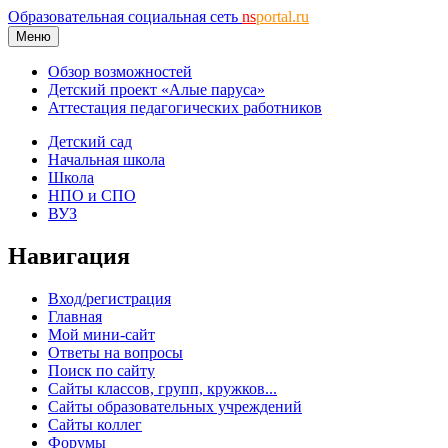
Образовательная социальная сеть
ns
portal.ru
Меню
Обзор возможностей
Детский проект «Алые паруса»
Аттестация педагогических работников
Детский сад
Начальная школа
Школа
НПО и СПО
ВУЗ
Навигация
Вход/регистрация
Главная
Мой мини-сайт
Ответы на вопросы
Поиск по сайту
Сайты классов, групп, кружков...
Сайты образовательных учреждений
Сайты коллег
Форумы