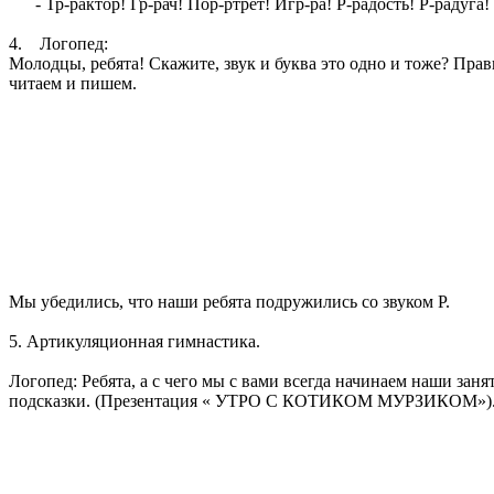
- Тр-рактор! Гр-рач! Пор-ртрет! Игр-ра! Р-радость! Р-раду
4. Логопед:
Молодцы, ребята! Скажите, звук и буква это одно и тоже? Пра
читаем и пишем.
Мы убедились, что наши ребята подружились со звуком Р.
5. Артикуляционная гимнастика.
Логопед: Ребята, а с чего мы с вами всегда начинаем наши за
подсказки. (Презентация « УТРО С КОТИКОМ МУРЗИКОМ»)