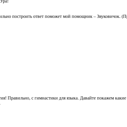
га! Ура!
вильно построить ответ поможет мой помощник – Звуковичок. (П
нятия! Правильно, с гимнастики для языка. Давайте покажем как
.