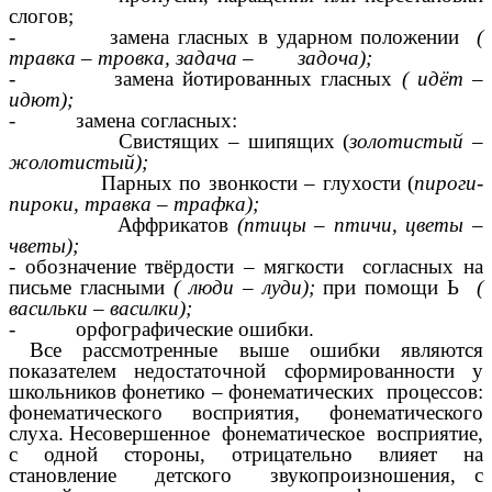
слогов;
- замена гласных в ударном положении
(
травка – тровка, задача – задоча);
- замена йотированных гласных
( идёт –
идют);
- замена согласных:
Свистящих – шипящих (
золотистый –
жолотистый);
Парных по звонкости – глухости (
пироги-
пироки, травка – трафка);
Аффрикатов
(птицы – птичи, цветы –
чветы);
- обозначение твёрдости – мягкости согласных на
письме гласными
( люди – луди);
при помощи Ь
(
васильки – василки);
- орфографические ошибки.
Все рассмотренные выше ошибки являются
показателем недостаточной сформированности у
школьников фонетико – фонематических процессов:
фонематического восприятия, фонематического
слуха. Несовершенное фонематическое восприятие,
с одной стороны, отрицательно влияет на
становление детского звукопроизношения, с