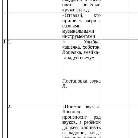
один зелёный
кружок и т.д.
«Отгадай, кто
пришёл». звери с
разными
музыкальными
инструментами
3
1.
« Улыбка,
чашечка, хоботок,
Лошадка, змейка»
« задуй свечу»
Постановка звука
Л.
2.
«Поймай звук ».
Логопед
произносит ряд
звуков, а ребёнок
должен хлопнуть
в ладоши, когда
услышит слово с