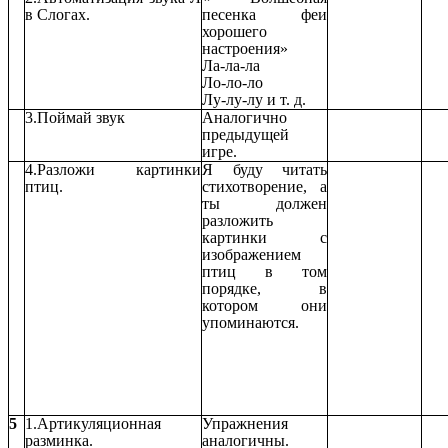
в Слогах.
песенка феи
хорошего
настроения»
Ла-ла-ла
Ло-ло-ло
Лу-лу-лу и т. д.
3.Поймай звук
Аналогично
предыдущей
игре.
4.Разложи картинки
Я буду читать
птиц.
стихотворение, а
ты должен
разложить
картинки с
изображением
птиц в том
порядке, в
котором они
упоминаются.
5
1.Артикуляционная
Упражнения
разминка.
аналогичны.