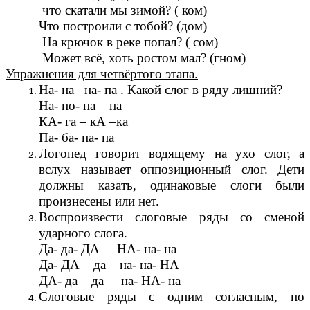
что скатали мы зимой? ( ком)
Что построили с тобой? (дом)
На крючок в реке попал? ( сом)
Может всё, хоть ростом мал? (гном)
Упражнения для четвёртого этапа.
На- на –на- па . Какой слог в ряду лишний?
На- но- на – на
КА- га – кА –ка
Па- ба- па- па
Логопед говорит водящему на ухо слог, а
вслух называет оппозиционный слог. Дети
должны казать, одинаковые слоги были
произнесены или нет.
Воспроизвести слоговые ряды со сменой
ударного слога.
Да- да- ДА НА- на- на
Да- ДА – да на- на- НА
ДА- да – да на- НА- на
Слоговые ряды с одним согласным, но