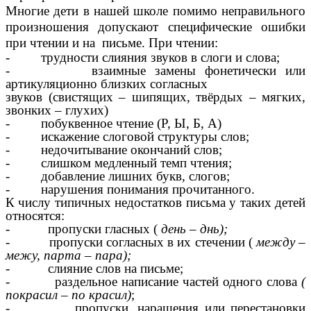
Многие дети в нашей школе помимо неправильного
произношения допускают специфические ошибки
при чтении и на письме. При чтении:
- трудности слияния звуков в слоги и слова;
- взаимные замены фонетически или
артикуляционно близких согласных
звуков (свистящих – шипящих, твёрдых – мягких,
звонких – глухих)
- побуквенное чтение (Р, Ы, Б, А)
- искажение слоговой структуры слов;
- недочитывание окончаний слов;
- слишком медленный темп чтения;
- добавление лишних букв, слогов;
- нарушения понимания прочитанного.
К числу типичных недостатков письма у таких детей
относятся:
- пропуски гласных (
день – днь);
- пропуски согласных в их стечении (
между –
межу, парта – пара);
- слияние слов на письме;
- раздельное написание частей одного слова
(
покрасил – по красил)
;
- пропуски, наращения или перестановки