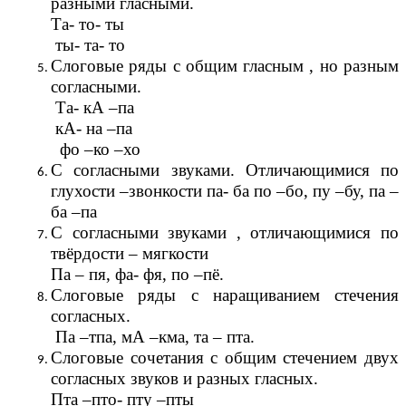
разными гласными.
Та- то- ты
ты- та- то
Слоговые ряды с общим гласным , но разным
согласными.
Та- кА –па
кА- на –па
фо –ко –хо
С согласными звуками. Отличающимися по
глухости –звонкости па- ба по –бо, пу –бу, па –
ба –па
С согласными звуками , отличающимися по
твёрдости – мягкости
Па – пя, фа- фя, по –пё.
Слоговые ряды с наращиванием стечения
согласных.
Па –тпа, мА –кма, та – пта.
Слоговые сочетания с общим стечением двух
согласных звуков и разных гласных.
Пта –пто- пту –пты