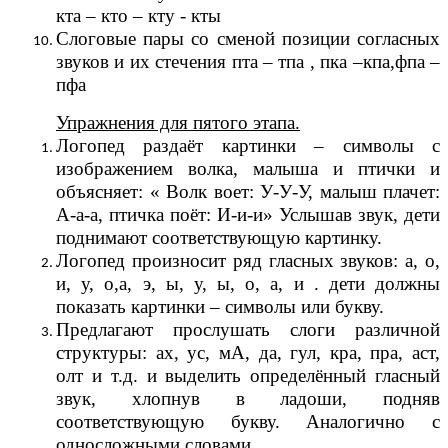
кта – кто – кту - кты
Слоговые пары со сменой позиции согласных
звуков и их стечения пта – тпа , пка –кпа,фпа –
пфа
Упражнения для пятого этапа.
Логопед раздаёт картинки – символы с
изображением волка, малыша и птички и
объясняет: « Волк воет: У-У-У, малыш плачет:
А-а-а, птичка поёт: И-и-и» Услышав звук, дети
поднимают соответствующую картинку.
Логопед произносит ряд гласных звуков: а, о,
и, у, о,а, э, ы, у, ы, о, а, и . дети должны
показать картинки – символы или букву.
Предлагают прослушать слоги различной
структуры: ах, ус, мА, да, гул, кра, пра, аст,
олт и т.д. и выделить определённый гласный
звук, хлопнув в ладоши, подняв
соответствующую букву. Аналогично с
односложными словами.