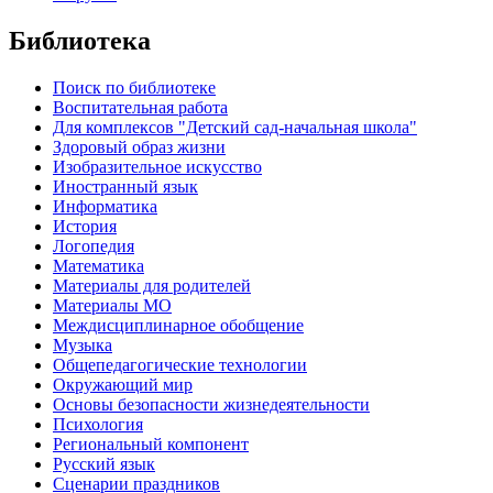
Библиотека
Поиск по библиотеке
Воспитательная работа
Для комплексов "Детский сад-начальная школа"
Здоровый образ жизни
Изобразительное искусство
Иностранный язык
Информатика
История
Логопедия
Математика
Материалы для родителей
Материалы МО
Междисциплинарное обобщение
Музыка
Общепедагогические технологии
Окружающий мир
Основы безопасности жизнедеятельности
Психология
Региональный компонент
Русский язык
Сценарии праздников