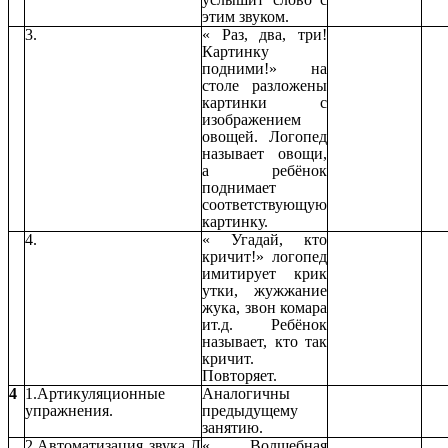
этим звуком.
3.
« Раз, два, три!
Картинку
подними!» на
столе разложены
картинки с
изображением
овощей. Логопед
называет овощи,
а ребёнок
поднимает
соответствующую
картинку.
4.
« Угадай, кто
кричит!» логопед
имитирует крик
утки, жужжание
жука, звон комара
ит.д. Ребёнок
называет, кто так
кричит.
Повторяет.
4
1.Артикуляционные
Аналогичны
упражнения.
предыдущему
занятию.
2.Автоматизация звука Л
« Волшебная