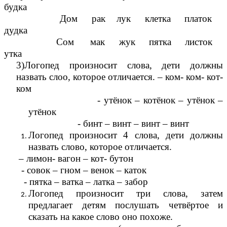
будка
Дом рак лук клетка платок
дудка
Сом мак жук пятка листок
утка
3)Логопед произносит слова, дети должны
назвать слоо, которое отличается. – ком- ком- кот-
ком
- утёнок – котёнок – утёнок –
утёнок
- бинт – винт – винт – винт
Логопед произносит 4 слова, дети должны
назвать слово, которое отличается.
– лимон- вагон – кот- бутон
- совок – гном – венок – каток
- пятка – ватка – латка – забор
Логопед произносит три слова, затем
предлагает детям послушать четвёртое и
сказать на какое слово оно похоже.