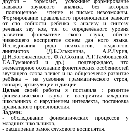
другой – тормозит, усложняет формирование
навыков звукового анализа, без которых
полноценное чтение и письмо невозможны.
Формирование правильного произношения зависит
от спо собности ребёнка к анализу и синтезу
речевых зву ков, т.е. от определённого уровня
развития фонематиче ского слуха, обеспе
чивающего восприятие фонем дан ного языка.
Исследования ряда психологов, педагогов,
лингвистов (Д.Б.Эльконина, А.Р.Лурия,
Д.Н.Богоявленского, Ф.А.Сохина, А.Г.Тамбовцевой,
Г.А.Тумановой и др.) подтверждают, что
элементарное осознание фонетических особенностей
звучащего слова влияет и на общеречевое развитие
ребёнка – на усвоение грамматического строя,
словаря, артикуляции и дикции.
Целью
своей работы я поставила : развитие
фонематического слуха и восприятия младших
школьников с нарушением интеллекта, постановка
правильного произношения.
Задачи:
- обследование фонематических процессов у
младших школьников,
- расширение рамок слухового восприятия,