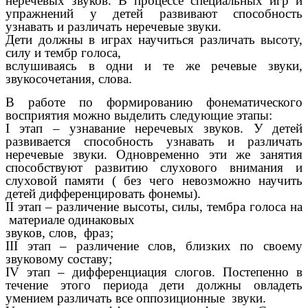
неречевых звуков. В процессе специальных игр и
упражнений у детей развивают способность
узнавать и различать неречевые звуки.
Дети должны в играх научиться различать высоту,
силу и тембр голоса,
вслушиваясь в одни и те же речевые звуки,
звукосочетания, слова.
В работе по формированию фонематического
восприятия можно выделить следующие этапы:
I этап – узнавание неречевых звуков. У детей
развивается способность узнавать и различать
неречевые звуки. Одновременно эти же занятия
способствуют развитию слухового внимания и
слуховой памяти ( без чего невозможно научить
детей дифференцировать фонемы).
II этап – различение высоты, силы, тембра голоса на
материале одинаковых
звуков, слов, фраз;
III этап – различение слов, близких по своему
звуковому составу;
IV этап – дифференциация слогов. Постепенно в
течение этого периода дети должны овладеть
умением различать все оппозиционные звуки.