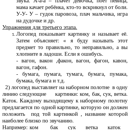
звука. А-а-а – плачет девочка, поёт певица,
мама качает ребёнка, кто-то вскрикнул от боли.
У-У- У – гудок паровоза, плач мальчика, игра
на дудочке и др.
Упражнения для третьего этапа.
Логопед показывает картинку и называет её.
Затем объясняет: « я буду называть этот
предмет то правильно, то неправильно, а вы
хлопните в ладоши. Если я ошибусь.
- вагон, вакон ,факон, вагон, фагон, кавон,
вагон, гафон.
- бумага, пумага, тумага, бумага, пумака,
бумака, бумага и т.д.
2) логопед выставляет на наборном полотне в одну
линию следующие картинки: ком, бак, сук, ветка.
Каток. Каждому выходящему к наборному полотну
предлагается по одной картинке, которую он должен
положить под той картинкой , название которой
наиболее близко по звучанию.
Например: ком бак сук ветка каток