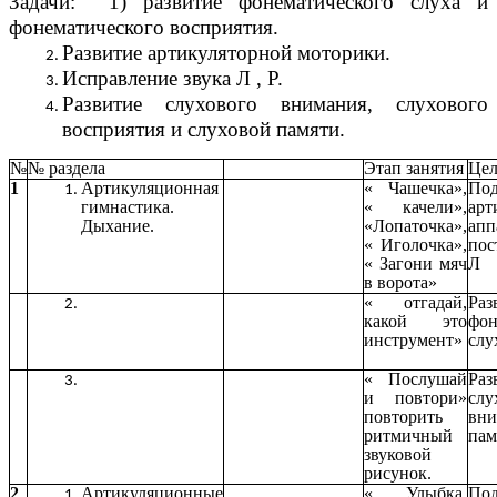
Задачи: 1) развитие фонематического слуха и
фонематического восприятия.
Развитие артикуляторной моторики.
Исправление звука Л , Р.
Развитие слухового внимания, слухового
восприятия и слуховой памяти.
№
№ раздела
Этап занятия
Цел
1
Артикуляционная
« Чашечка»,
Под
гимнастика.
« качели»,
арт
Дыхание.
«Лопаточка»,
ап
« Иголочка»,
пос
« Загони мяч
Л
в ворота»
« отгадай,
Раз
какой это
фон
инструмент»
слу
« Послушай
Раз
и повтори»
слу
повторить
вн
ритмичный
пам
звуковой
рисунок.
2
Артикуляционные
« Улыбка,
Под