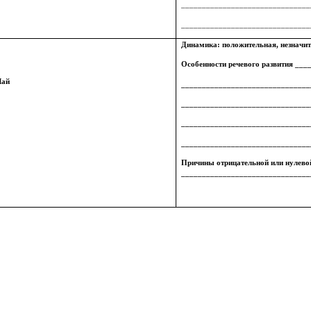
_______________________________
_______________________________
Динамика: положительная, незначит
Особенности речевого развития __
ай
_______________________________
_______________________________
_______________________________
_______________________________
Причины отрицательной или нулев
_______________________________