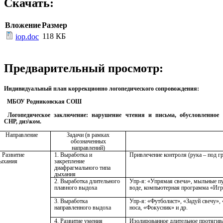
Скачать:
Вложение
Размер
118 КБ
iop.doc
Предварительный просмотр:
Индивидуальный план коррекционно логопедического сопровождения:
МБОУ Родниковская СОШ
Логопедическое заключение: нарушение чтения и письма, обусловленное
СНР, диз\ком.
Направление
Задачи (в рамках
обозначенных
направлений)
. Развитие
1. Выработка и
Привлечение контроля (рука – под г
ыхания
закрепление
диафрагмального типа
дыхания
2. Выработка длительного
Упр-я: «Упрямая свеча», мыльные пу
плавного выдоха
воде, компьютерная программа «Иг
3. Выработка
Упр-я: «Футболист», «Задуй свечу»,
направленного выдоха
носа, «Фокусник» и др.
4. Развитие умения
Изолированное длительное протягив