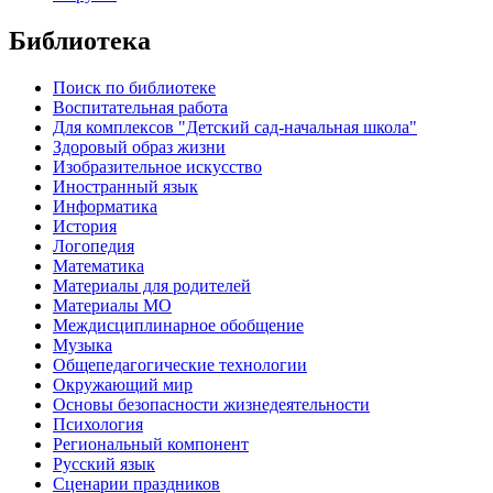
Библиотека
Поиск по библиотеке
Воспитательная работа
Для комплексов "Детский сад-начальная школа"
Здоровый образ жизни
Изобразительное искусство
Иностранный язык
Информатика
История
Логопедия
Математика
Материалы для родителей
Материалы МО
Междисциплинарное обобщение
Музыка
Общепедагогические технологии
Окружающий мир
Основы безопасности жизнедеятельности
Психология
Региональный компонент
Русский язык
Сценарии праздников