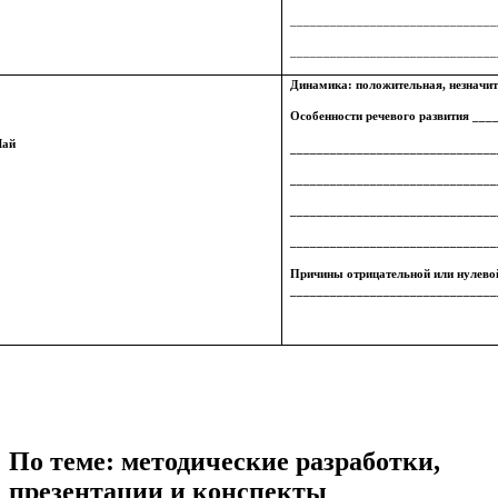
_______________________________
_______________________________
Динамика: положительная, незначит
Особенности речевого развития __
ай
_______________________________
_______________________________
_______________________________
_______________________________
Причины отрицательной или нулев
_______________________________
По теме: методические разработки,
презентации и конспекты