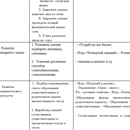
звонкости согласных
звуков.
Закрепить умение
выделять звук из слова.
Закрепить умение
проводить полный
фонематический анализ
слов.
Учить различать
звуки на слух.
1. Развивать умение
- «Угадай где мы были»;
. Развитие
подбирать антонимы,
ловарного запаса
- Игра «Четвертый лишний»;
- Речев
синонимы.
- «покажи и назови» и тд.
2. Усвоение различных
способов
словообразования,
словоизменения.
1. Подбор однокоренных
- Игра «Подумай и назови»;
. Развитие
- Упражнение «Один – много»
слов и образование
рамматического
Р\и «доскажи словечко»; Игра «Хлопк
существительных в
троя речи
родительном падеже
-Образование формы множественн
множественного числа.
родительном падежах; - Образова
существительных; - Образование отно
2. Выработка умений
согласовывать
- Согласование числительных и суще
существительное и
прилагательное в роде и
числе.