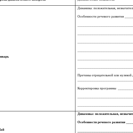
Динамика: положительная, незначитель
Особенности речевого развития __
_______________________________
_______________________________
_______________________________
_______________________________
нварь
_______________________________
_______________________________
Причины отрицательной или нулево
_______________________________
Корректировка программы _______
_______________________________
_______________________________
Динамика: положительная, незначит
Особенности речевого развития __
ай
_______________________________