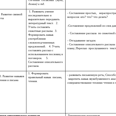
стечения согласных
(муха,
домик) и тд.
1. Развивать умение
- Составление простых, нераспрос
 Развитие связной
последовательно и
вопросов: кто? что? что делать?
ечи
выразительно передавать
литературный текст. 2.
-Составление предложений из слов да
Учить составлять
сюжетные рассказы. 3.
- Составление рассказа по сюжетной 
Формировать навык
употребления
- Отгадывание загадок
сложноподчиненных
- Составление описательного рассказа
предложений. 4. Учить
плану;
Пересказ прослушанного текст
составлять рассказ с
использованием пословиц и
поговорок. 5.
Составление описательного
рассказа.
1. Формировать
- развивать письменную речь; Способс
0. Развитие навыков
правильный навык письма,
закрепить навык звукобуквенного ана
тения и письма
чтения.
совершенствование техники чтения и 
роки динамического контроля
Динамические показатели