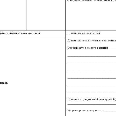
совершенствование техники чтения и 
роки динамического контроля
Динамические показатели
Динамика: положительная, незначитель
Особенности речевого развития __
_______________________________
_______________________________
_______________________________
_______________________________
нварь
_______________________________
_______________________________
Причины отрицательной или нулево
_______________________________
Корректировка программы _______