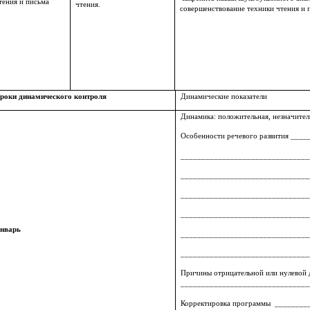
тения и письма
чтения.
совершенствование техники чтения и 
роки динамического контроля
Динамические показатели
Динамика: положительная, незначитель
Особенности речевого развития __
_______________________________
_______________________________
_______________________________
_______________________________
нварь
_______________________________
_______________________________
Причины отрицательной или нулево
_______________________________
Корректировка программы _______