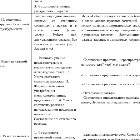
числе.
3. Формировать умение
употреблять предлоги.
Работа над односложными
Игра «Собери из звуков слово»; «Заме
. Преодоление
словами со стечением
в слове, анализ звуковых сочетаний.
арушений слоговой
согласных в начале и в
легких правильно произносимых звуко
труктуры слова
конце слова
(стол,
-
Запоминание и воспроизведение сл
мост).
Работа над
одинаковых гласных.
-
Запоминание 
двухсложными словами без
разных гласных и одинаковых соглас
стечения согласных
(муха,
домик) и тд.
1. Развивать умение
- Составление простых, нераспрос
 Развитие связной
последовательно и
вопросов: кто? что? что делать?
ечи
выразительно передавать
литературный текст. 2.
-Составление предложений из слов да
Учить составлять
сюжетные рассказы. 3.
- Составление рассказа по сюжетной 
Формировать навык
употребления
- Отгадывание загадок
сложноподчиненных
- Составление описательного рассказа
предложений. 4. Учить
плану;
Пересказ прослушанного текст
составлять рассказ с
использованием пословиц и
поговорок. 5.
Составление описательного
рассказа.
1. Формировать
- развивать письменную речь; Способс
0. Развитие навыков
правильный навык письма,
закрепить навык звукобуквенного ана