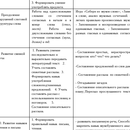
3. Формировать умение
употреблять предлоги.
Работа над односложными
Игра «Собери из звуков слово»; «Заме
. Преодоление
словами со стечением
в слове, анализ звуковых сочетаний.
арушений слоговой
согласных в начале и в
легких правильно произносимых звуко
труктуры слова
конце слова
(стол,
-
Запоминание и воспроизведение сл
мост).
Работа над
одинаковых гласных.
-
Запоминание 
двухсложными словами без
разных гласных и одинаковых соглас
стечения согласных
(муха,
домик) и тд.
1. Развивать умение
- Составление простых, нераспрос
 Развитие связной
последовательно и
вопросов: кто? что? что делать?
ечи
выразительно передавать
литературный текст. 2.
-Составление предложений из слов да
Учить составлять
сюжетные рассказы. 3.
- Составление рассказа по сюжетной 
Формировать навык
употребления
- Отгадывание загадок
сложноподчиненных
- Составление описательного рассказа
предложений. 4. Учить
плану;
Пересказ прослушанного текст
составлять рассказ с
использованием пословиц и
поговорок. 5.
Составление описательного
рассказа.
1. Формировать
- развивать письменную речь; Способс
0. Развитие навыков
правильный навык письма,
закрепить навык звукобуквенного ана
тения и письма
чтения.