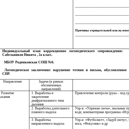
_______________________________
_______________________________
_______________________________
Причины отрицательной или нулев
_______________________________
Индивидуальный план коррекционно логопедического сопровождения:
Сабельников Никита , 2а класс.
МБОУ Родниковская СОШ №6.
Логопедическое заключение: нарушение чтения и письма, обусловленное
СНР.
Направление
Задачи (в рамках
обозначенных
направлений)
. Развитие
1. Выработка и
Привлечение контроля (рука – под г
ыхания
закрепление
диафрагмального типа
дыхания
2. Выработка длительного
Упр-я: «Упрямая свеча», мыльные пу
плавного выдоха
воде, компьютерная программа «Иг
3. Выработка
Упр-я: «Футболист», «Задуй свечу»,
направленного выдоха
носа, «Фокусник» и др.