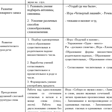
звуки на слух.
1. Развивать умение
- «Угадай где мы были»;
. Развитие
подбирать антонимы,
ловарного запаса
- Игра «Четвертый лишний»;
- Речев
синонимы.
- «покажи и назови» и тд.
2. Усвоение различных
способов
словообразования,
словоизменения.
1. Подбор однокоренных
- Игра «Подумай и назови»;
. Развитие
- Упражнение «Один – много»
слов и образование
рамматического
Р\и «доскажи словечко»; Игра «Хлопк
существительных в
троя речи
родительном падеже
-Образование формы множественн
множественного числа.
родительном падежах; - Образова
существительных; - Образование отно
2. Выработка умений
согласовывать
- Согласование числительных и суще
существительное и
прилагательное в роде и
числе.
3. Формировать умение
употреблять предлоги.
Работа над односложными
Игра «Собери из звуков слово»; «Заме
. Преодоление
словами со стечением
в слове, анализ звуковых сочетаний.
арушений слоговой
согласных в начале и в
легких правильно произносимых звуко
труктуры слова
конце слова
(стол,
-
Запоминание и воспроизведение сл
мост).
Работа над
одинаковых гласных.
-
Запоминание 
двухсложными словами без
разных гласных и одинаковых соглас