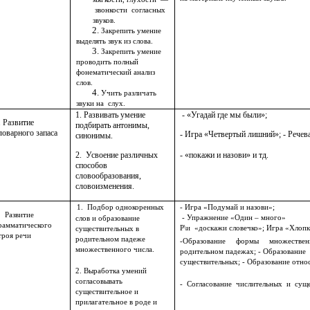
звонкости согласных
звуков.
Закрепить умение
выделять звук из слова.
Закрепить умение
проводить полный
фонематический анализ
слов.
Учить различать
звуки на слух.
1. Развивать умение
- «Угадай где мы были»;
. Развитие
подбирать антонимы,
ловарного запаса
- Игра «Четвертый лишний»;
- Речев
синонимы.
- «покажи и назови» и тд.
2. Усвоение различных
способов
словообразования,
словоизменения.
1. Подбор однокоренных
- Игра «Подумай и назови»;
. Развитие
- Упражнение «Один – много»
слов и образование
рамматического
Р\и «доскажи словечко»; Игра «Хлопк
существительных в
троя речи
родительном падеже
-Образование формы множественн
множественного числа.
родительном падежах; - Образова
существительных; - Образование отно
2. Выработка умений
согласовывать
- Согласование числительных и суще
существительное и
прилагательное в роде и