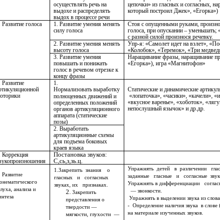
осуществлять речь на
цепочки» из гласных и согласных, н
выдохе и распределять
который построил Джек», «Егорка»)
выдох в процессе речи
. Развитие голоса
1. Развитие умения менять
Стоя с опущенными руками, произнос
силу голоса
голоса, при опускании – уменьшать; 
с разной силой произнося речевку.
2. Развитие умения менять
Упр-я: «Самолет идет на взлет», «П
высоту голоса
«Колобок», «Теремок», «Три медведя
3. Развитие умения
Наращивание фразы, наращивание пр
повышать и понижать
«Егорка»), игра «Магнитофон»
голос в речевом отрезке к
концу фразы
. Развитие
1.
ртикуляционной
Нормализовать
выработку
Статические и динамические артикул
оторики
«лопаточка», «часики», «качели», «
полноценных движений и
«вкусное варенье», «хоботок», «ляг
определенных положений
непослушный язычок» и др.др.
органов артикуляционного
аппарата (статические
позы)
2. Выработать
артикуляционные схемы
для подъема боковых
краев языка
Постановка звуков:
. Коррекция
С,сь,з,зь.ц.
вукопроизношения
Упражнять детей в различении гл
1.Закрепить знания о
. Развитие
заданные гласные и согласные звук
гласных и согласных
онематического
Упражнять в дифференциации согла
звуках, их признаках.
луха, анализа и
— звонкости.
Закрепить
интеза
Упражнять в выделении звука из слова
представления о
- Определение наличия звука в слове 
твердости —
на материале изученных звуков.
мягкости, глухости —