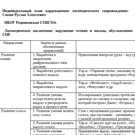
Индивидуальный план коррекционно логопедического сопровождения:
Сюсин Руслан Алексеевич
МБОУ Родниковская СОШ №6.
Логопедическое заключение: нарушение чтения и письма, обусловленное
СНР.
Направление
Задачи (в рамках
обозначенных
направлений)
. Развитие
1. Выработка и
Привлечение контроля (рука – под г
ыхания
закрепление
диафрагмального типа
дыхания
2. Выработка длительного
Упр-я: «Упрямая свеча», мыльные пу
плавного выдоха
воде, компьютерная программа «Иг
3. Выработка
Упр-я: «Футболист», «Задуй свечу»,
направленного выдоха
носа, «Фокусник» и др.
4. Развитие умения
Изолированное длительное протягив
осуществлять речь на
цепочки» из гласных и согласных, н
выдохе и распределять
который построил Джек», «Егорка»)
выдох в процессе речи
. Развитие голоса
1. Развитие умения менять
Стоя с опущенными руками, произнос
силу голоса
голоса, при опускании – уменьшать; 
с разной силой произнося речевку.
2. Развитие умения менять
Упр-я: «Самолет идет на взлет», «П
высоту голоса
«Колобок», «Теремок», «Три медведя
3. Развитие умения
Наращивание фразы, наращивание пр
повышать и понижать
«Егорка»), игра «Магнитофон»