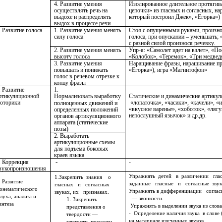
4. Развитие умения
Изолированное длительное протягив
осуществлять речь на
цепочки» из гласных и согласных, н
выдохе и распределять
который построил Джек», «Егорка»)
выдох в процессе речи
. Развитие голоса
1. Развитие умения менять
Стоя с опущенными руками, произнос
силу голоса
голоса, при опускании – уменьшать; 
с разной силой произнося речевку.
2. Развитие умения менять
Упр-я: «Самолет идет на взлет», «П
высоту голоса
«Колобок», «Теремок», «Три медведя
3. Развитие умения
Наращивание фразы, наращивание пр
повышать и понижать
«Егорка»), игра «Магнитофон»
голос в речевом отрезке к
концу фразы
. Развитие
1.
ртикуляционной
Нормализовать
выработку
Статические и динамические артикул
оторики
«лопаточка», «часики», «качели», «
полноценных движений и
«вкусное варенье», «хоботок», «ляг
определенных положений
непослушный язычок» и др.др.
органов артикуляционного
аппарата (статические
позы)
2. Выработать
артикуляционные схемы
для подъема боковых
краев языка
-
. Коррекция
-
вукопроизношения
Упражнять детей в различении гл
1.Закрепить знания о
. Развитие
заданные гласные и согласные звук
гласных и согласных
онематического
Упражнять в дифференциации согла
звуках, их признаках.
луха, анализа и
— звонкости.
Закрепить
интеза
Упражнять в выделении звука из слова
представления о
- Определение наличия звука в слове 
твердости —
на материале изученных звуков.
мягкости, глухости —