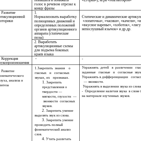
голос в речевом отрезке к
концу фразы
. Развитие
1.
ртикуляционной
Нормализовать
выработку
Статические и динамические артикул
оторики
«лопаточка», «часики», «качели», «
полноценных движений и
«вкусное варенье», «хоботок», «ляг
определенных положений
непослушный язычок» и др.др.
органов артикуляционного
аппарата (статические
позы)
2. Выработать
артикуляционные схемы
для подъема боковых
краев языка
-
. Коррекция
-
вукопроизношения
Упражнять детей в различении гл
1.Закрепить знания о
. Развитие
заданные гласные и согласные звук
гласных и согласных
онематического
Упражнять в дифференциации согла
звуках, их признаках.
луха, анализа и
— звонкости.
Закрепить
интеза
Упражнять в выделении звука из слова
представления о
- Определение наличия звука в слове 
твердости —
на материале изученных звуков.
мягкости, глухости —
звонкости согласных
звуков.
Закрепить умение
выделять звук из слова.
Закрепить умение
проводить полный
фонематический анализ
слов.
Учить различать