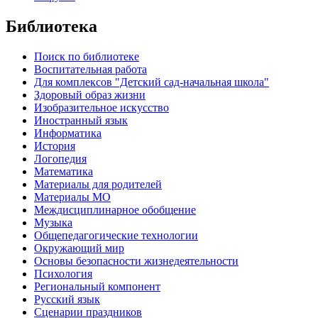
Библиотека
Поиск по библиотеке
Воспитательная работа
Для комплексов "Детский сад-начальная школа"
Здоровый образ жизни
Изобразительное искусство
Иностранный язык
Информатика
История
Логопедия
Математика
Материалы для родителей
Материалы МО
Междисциплинарное обобщение
Музыка
Общепедагогические технологии
Окружающий мир
Основы безопасности жизнедеятельности
Психология
Региональный компонент
Русский язык
Сценарии праздников