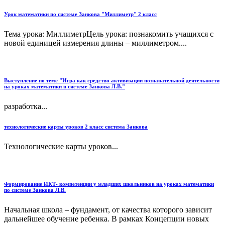
Урок математики по системе Занкова "Миллиметр" 2 класс
Тема урока: МиллиметрЦель урока: познакомить учащихся с
новой единицей измерения длины – миллиметром....
Выступление по теме "Игра как средство активизации познавательной деятельности
на уроках математики в системе Занкова Л.В."
разработка...
технологические карты уроков 2 класс система Занкова
Технологические карты уроков...
Формирование ИКТ- компетенции у младших школьников на уроках математики
по системе Занкова Л.В.
Начальная школа – фундамент, от качества которого зависит
дальнейшее обучение ребенка. В рамках Концепции новых