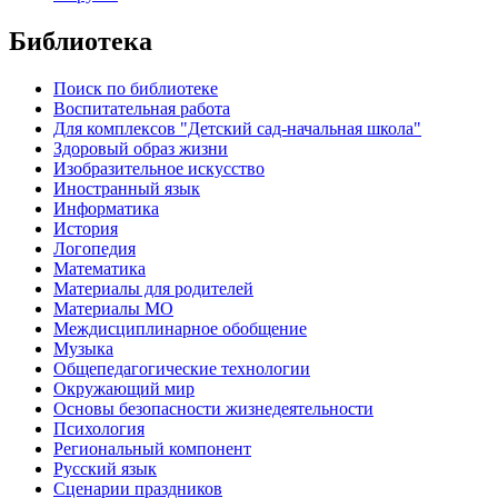
Библиотека
Поиск по библиотеке
Воспитательная работа
Для комплексов "Детский сад-начальная школа"
Здоровый образ жизни
Изобразительное искусство
Иностранный язык
Информатика
История
Логопедия
Математика
Материалы для родителей
Материалы МО
Междисциплинарное обобщение
Музыка
Общепедагогические технологии
Окружающий мир
Основы безопасности жизнедеятельности
Психология
Региональный компонент
Русский язык
Сценарии праздников