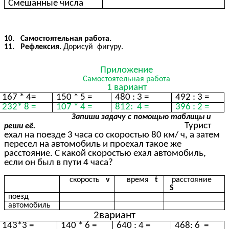
Смешанные числа
10. Самостоятельная работа.
11. Рефлексия.
Дорисуй фигуру.
Приложение
Самостоятельная работа
1 вариант
167 * 4=
150 * 5 =
480 : 3 =
492 : 3 =
232* 8 =
107 * 4 =
812: 4 =
396 : 2 =
Запиши задачу с помощью таблицы и
Турист
реши её.
ехал на поезде 3 часа со скоростью 80 км/ ч, а затем
пересел на автомобиль и проехал такое же
расстояние. С какой скоростью ехал автомобиль,
если он был в пути 4 часа?
скорость
v
время
t
расстояние
S
поезд
автомобиль
2вариант
143*3 =
140 * 6 =
640 : 4 =
468: 6 =