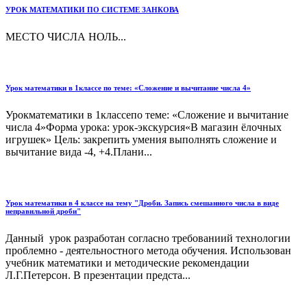
УРОК МАТЕМАТИКИ ПО СИСТЕМЕ ЗАНКОВА
МЕСТО ЧИСЛА НОЛЬ...
Урок математики в 1классе по теме: «Сложение и вычитание числа 4»
Урокматематики в 1классепо теме: «Сложение и вычитание
числа 4»Форма урока: урок-экскурсия«В магазин ёлочных
игрушек» Цель: закрепить умения выполнять сложение и
вычитание вида -4, +4.Плани...
Урок математики в 4 классе на тему "Дроби. Запись смешанного числа в виде
неправильной дроби"
Данный урок разработан согласно требованиий технологии
проблемно - деятельностного метода обучения. Использован
учебник математики и методические рекомендации
Л.Г.Петерсон. В презентации предста...