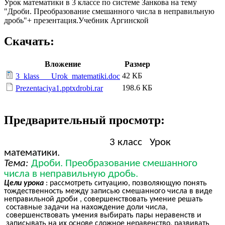
Урок математики в 3 классе по системе Занкова на тему
"Дроби. Преобразование смешанного числа в неправильную
дробь"+ презентация.Учебник Аргинской
Скачать:
Вложение
Размер
42 КБ
3_klass___Urok_matematiki.doc
198.6 КБ
Prezentaciya1.pptxdrobi.rar
Предварительный просмотр:
3 класс Урок
математики.
Тема:
Дроби. Преобразование смешанного
числа в неправильную дробь.
Цели урока
: рассмотреть ситуацию, позволяющую понять
тождественность между записью смешанного числа в виде
неправильной дроби , совершенствовать умение решать
составные задачи на нахождение доли числа,
совершенствовать умения выбирать пары неравенств и
записывать на их основе сложное неравенство, развивать