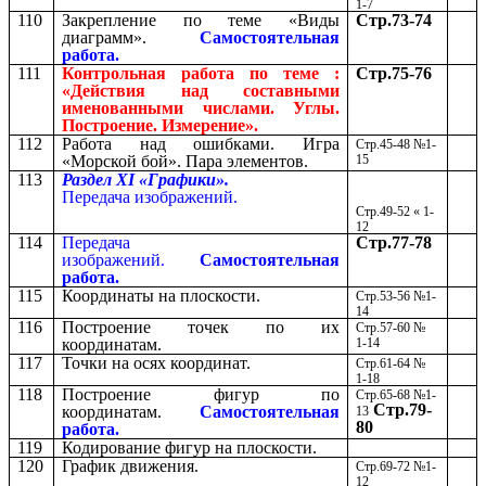
1-7
110
Закрепление по теме «Виды
Стр.73-74
диаграмм».
Самостоятельная
работа.
111
Контрольная работа по теме :
Стр.75-76
«Действия над составными
именованными числами. Углы.
Построение. Измерение».
112
Работа над ошибками. Игра
Стр.45-48 №1-
«Морской бой». Пара элементов.
15
113
Раздел ХI «Графики».
Передача изображений.
Стр.49-52 « 1-
12
114
Передача
Стр.77-78
изображений.
Самостоятельная
работа.
115
Координаты на плоскости.
Стр.53-56 №1-
14
116
Построение точек по их
Стр.57-60 №
координатам.
1-14
117
Точки на осях координат.
Стр.61-64 №
1-18
118
Построение фигур по
Стр.65-68 №1-
Стр.79-
координатам.
Самостоятельная
13
80
работа.
119
Кодирование фигур на плоскости.
120
График движения.
Стр.69-72 №1-
12