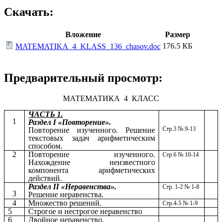
Скачать:
Вложение
Размер
176.5 КБ
MATEMATIKA_4_KLASS_136_chasov.doc
Предварительный просмотр:
МАТЕМАТИКА 4 КЛАСС
ЧАСТЬ 1.
1
Раздел I «Повторение».
Стр.3 № 9-13
Повторение изученного. Решение
текстовых задач арифметическим
способом.
2
Повторение изученного.
Стр.6 № 10-14
Нахождение неизвестного
компонента арифметических
действий.
Раздел II «Неравенства».
Стр. 1-2 № 1-8
3
Решение неравенства.
4
Множество решений.
Стр.4-5 № 1-9
5
Строгое и нестрогое неравенство
6
Двойное неравенство.