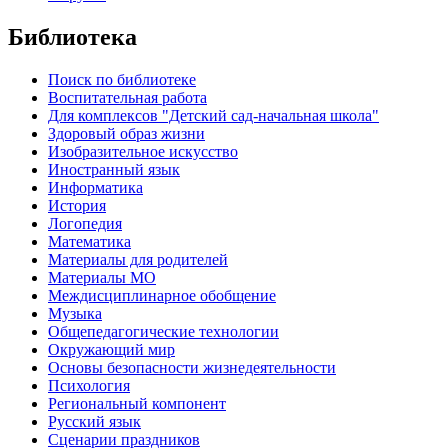
Библиотека
Поиск по библиотеке
Воспитательная работа
Для комплексов "Детский сад-начальная школа"
Здоровый образ жизни
Изобразительное искусство
Иностранный язык
Информатика
История
Логопедия
Математика
Материалы для родителей
Материалы МО
Междисциплинарное обобщение
Музыка
Общепедагогические технологии
Окружающий мир
Основы безопасности жизнедеятельности
Психология
Региональный компонент
Русский язык
Сценарии праздников