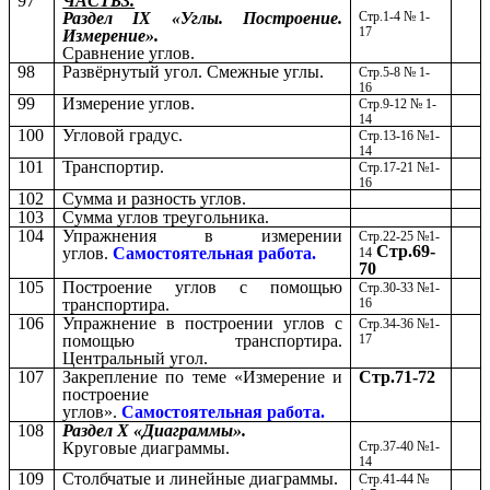
97
ЧАСТЬ3.
Раздел IХ «Углы. Построение.
Стр.1-4 № 1-
17
Измерение».
Сравнение углов.
98
Развёрнутый угол. Смежные углы.
Стр.5-8 № 1-
16
99
Измерение углов.
Стр.9-12 № 1-
14
100
Угловой градус.
Стр.13-16 №1-
14
101
Транспортир.
Стр.17-21 №1-
16
102
Сумма и разность углов.
103
Сумма углов треугольника.
104
Упражнения в измерении
Стр.22-25 №1-
Стр.69-
углов.
Самостоятельная работа.
14
70
105
Построение углов с помощью
Стр.30-33 №1-
транспортира.
16
106
Упражнение в построении углов с
Стр.34-36 №1-
помощью транспортира.
17
Центральный угол.
107
Закрепление по теме «Измерение и
Стр.71-72
построение
углов».
Самостоятельная работа.
108
Раздел Х «Диаграммы».
Круговые диаграммы.
Стр.37-40 №1-
14
109
Столбчатые и линейные диаграммы.
Стр.41-44 №