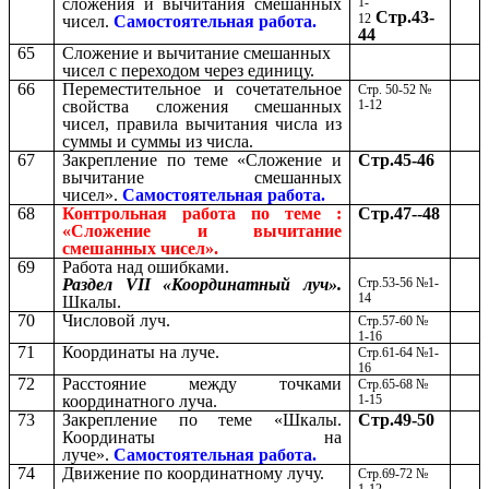
сложения и вычитания смешанных
1-
Стр.43-
12
чисел.
Самостоятельная работа.
44
65
Сложение и вычитание смешанных
чисел с переходом через единицу.
66
Переместительное и сочетательное
Стр. 50-52 №
свойства сложения смешанных
1-12
чисел, правила вычитания числа из
суммы и суммы из числа.
67
Закрепление по теме «Сложение и
Стр.45-46
вычитание смешанных
чисел».
Самостоятельная работа.
68
Контрольная работа по теме :
Стр.47--48
«Сложение и вычитание
смешанных чисел».
69
Работа над ошибками.
Раздел VII «Координатный луч».
Стр.53-56 №1-
14
Шкалы.
70
Числовой луч.
Стр.57-60 №
1-16
71
Координаты на луче.
Стр.61-64 №1-
16
72
Расстояние между точками
Стр.65-68 №
координатного луча.
1-15
73
Закрепление по теме «Шкалы.
Стр.49-50
Координаты на
луче».
Самостоятельная работа.
74
Движение по координатному лучу.
Стр.69-72 №
1-12