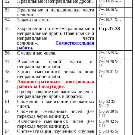
52
Правильные и неправильные дроби.
Стр.13-15 №1-
14
53
Правильные и неправильные части
Стр.16-18 №
величин.
1-16
54
Задачи на части.
Стр.19-21 №1-
12
55
Закрепление по теме «Правильные и
Стр.37-38
неправильные дроби. Правильные и
неправильные части
величин».
Самостоятельная
работа.
56
Смешанные числа.
Стр.22-25 №
1-15
57
Выделение целой части из
Стр.26-28 №1-
неправильной дроби.
16
58
Запись смешанного числа в виде
Стр.29-31 №1-
неправильной дроби.
14
59
Административная контрольная
-
работа за I полугодие.
60
Преобразование смешанных чисел в
неправильную дробь и обратно.
61
Сложение и вычитание смешанных
Стр. 32-35
чисел.
№1-12
62
Сложение смешанных чисел (без
Стр.36-39 №
перехода через единицу).
1-17
63
Вычитание смешанных чисел (без
Стр.40-42 №
перехода через единицу).
1-13
64
Систематизация изученных случаев
Стр.43-45 №