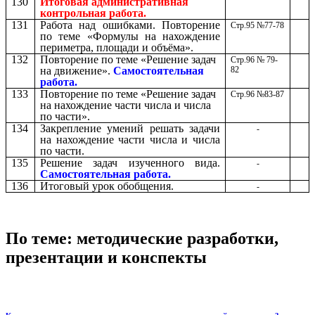
130
Итоговая административная
контрольная работа.
131
Работа над ошибками. Повторение
Стр.95 №77-78
по теме «Формулы на нахождение
периметра, площади и объёма».
132
Повторение по теме «Решение задач
Стр.96 № 79-
на движение».
Самостоятельная
82
работа.
133
Повторение по теме «Решение задач
Стр.96 №83-87
на нахождение части числа и числа
по части».
134
Закрепление умений решать задачи
-
на нахождение части числа и числа
по части.
135
Решение задач изученного вида.
-
Самостоятельная работа.
136
Итоговый урок обобщения.
-
По теме: методические разработки,
презентации и конспекты