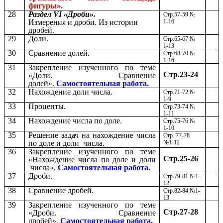
фигуры».
28
Раздел VI «Дроби».
Стр.57-59 №
Измерения и дроби. Из истории
1-16
дробей.
29
Доли.
Стр.65-67 №
1-13
30
Сравнение долей.
Стр.68-70 №
1-16
31
Закрепление изученного по теме
Стр.23-24
«Доли. Сравнение
долей».
Самостоятельная работа.
32
Нахождение доли числа.
Стр.71-72 №
1-9
33
Проценты.
Стр.73-74 №
1-11
34
Нахождение числа по доле.
Стр.75-76 №
1-10
35
Решение задач на нахождение числа
Стр. 77-78
по доле и доли числа.
№1-12
36
Закрепление изученного по теме
Стр.25-26
«Нахождение числа по доле и доли
числа».
Самостоятельная работа.
37
Дроби.
Стр.79-81 №1-
12
38
Сравнение дробей.
Стр.82-84 №1-
13
39
Закрепление изученного по теме
Стр.27-28
«Дроби. Сравнение
дробей».
Самостоятельная работа.