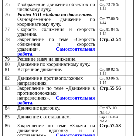
75
Изображение движения объектов по
Стр.73-76 №
числовому лучу.
1-14
76
Раздел VIII «Задачи на движение».
Одновременное движение по
Стр.77-80 №
1-14
координатному лучу.
77
Скорость сближения и скорость
Стр.81-84 №
удаления.
1-15
78
Закрепление по теме «Скорость
Стр.53-54
сближения и скорость
удаления».
Самостоятельная
работа.
79
Решение задач на движение.
80
Движение по координатному лучу.
81
Встречное движение.
Стр.89-92 №
1-14
82
Движение в противоположных
Стр.93-96 №
направлениях.
1-14
83
Закрепление по теме «Движение в
Стр.55-56
противоположных
направлениях».
Самостоятельная
работа.
84
Движение вдогонку.
Стр.97-100
№1-13
85
Движение с отставанием.
Стр.101-104
№1-15
86
Закрепление по теме «Задачи на
Стр.57-58
движение вдогонку и с
отставанием».
Самостоятельная