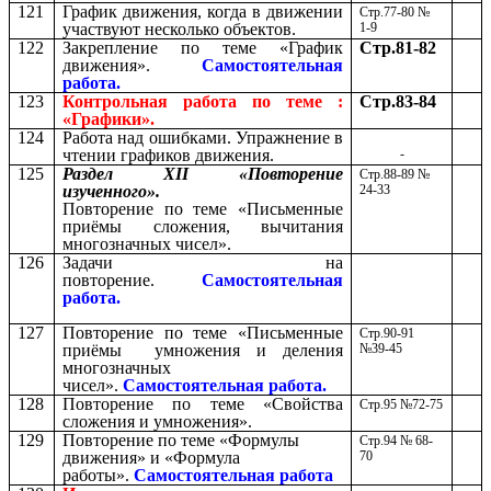
121
График движения, когда в движении
Стр.77-80 №
участвуют несколько объектов.
1-9
122
Закрепление по теме «График
Стр.81-82
движения».
Самостоятельная
работа.
123
Контрольная работа по теме :
Стр.83-84
«Графики».
124
Работа над ошибками. Упражнение в
чтении графиков движения.
-
125
Раздел ХII «Повторение
Стр.88-89 №
изученного».
24-33
Повторение по теме «Письменные
приёмы сложения, вычитания
многозначных чисел».
126
Задачи на
повторение.
Самостоятельная
работа.
127
Повторение по теме «Письменные
Стр.90-91
приёмы умножения и деления
№39-45
многозначных
чисел».
Самостоятельная работа.
128
Повторение по теме «Свойства
Стр.95 №72-75
сложения и умножения».
129
Повторение по теме «Формулы
Стр.94 № 68-
движения» и «Формула
70
работы».
Самостоятельная работа