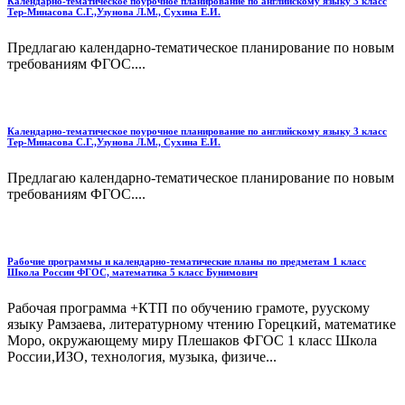
Календарно-тематическое поурочное планирование по английскому языку 3 класс
Тер-Минасова С.Г.,Узунова Л.М., Сухина Е.И.
Предлагаю календарно-тематическое планирование по новым
требованиям ФГОС....
Календарно-тематическое поурочное планирование по английскому языку 3 класс
Тер-Минасова С.Г.,Узунова Л.М., Сухина Е.И.
Предлагаю календарно-тематическое планирование по новым
требованиям ФГОС....
Рабочие программы и календарно-тематические планы по предметам 1 класс
Школа России ФГОС, математика 5 класс Бунимович
Рабочая программа +КТП по обучению грамоте, руускому
языку Рамзаева, литературному чтению Горецкий, математике
Моро, окружающему миру Плешаков ФГОС 1 класс Школа
России,ИЗО, технология, музыка, физиче...