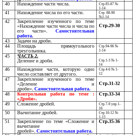
40
Нахождение части числа.
Стр.85-87 №
1-14
41
Нахождение числа по его части.
Стр. 88-90
№1-14
42
Закрепление изученного по теме
Стр.29-30
«Нахождение части числа и числа по
его части».
Самостоятельная
работа.
43
Задачи на дроби.
44
Площадь прямоугольного
Стр.94-96 №
треугольника.
1-14
45
ЧАСТЬ 2.
Деление и дроби.
Стр.1-3 № 1-
14
46
Нахождение части, которую одно
Стр.4-6 № 1-
число составляет от другого.
12
47
Закрепление изученного по теме
Стр.31-32
«Деление и
дроби».
Самостоятельная работа.
48
Контрольная работа по теме :
Стр.33-34
«Дроби».
49
Сложение дробей.
Стр.7-9 упр.1-
16
50
Вычитание дробей.
Стр.10-12 №
1-15
51
Закрепление по теме «Сложение и
Стр.35-36
вычитание
дробей».
Самостоятельная работа.