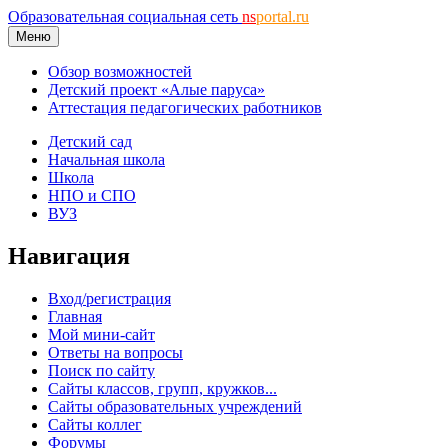
Образовательная социальная сеть
ns
portal.ru
Меню
Обзор возможностей
Детский проект «Алые паруса»
Аттестация педагогических работников
Детский сад
Начальная школа
Школа
НПО и СПО
ВУЗ
Навигация
Вход/регистрация
Главная
Мой мини-сайт
Ответы на вопросы
Поиск по сайту
Сайты классов, групп, кружков...
Сайты образовательных учреждений
Сайты коллег
Форумы