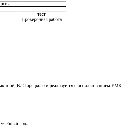
урсия
тест
Проверочная работа
накиной, В.Г.Горецкого и реализуется с использованием УМК
учебный год...