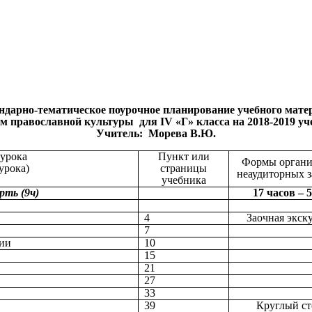
ндарно-тематическое поурочное планирование учебного мате
м православной культуры для IV «Г» класса на 2018-2019 уч
Учитель: Морева В.Ю.
 урока
Пункт или
Формы органи
урока)
страницы
неаудиторных 
учебника
рть (9ч)
17 часов –
4
Заочная экск
7
вии
10
15
21
27
33
39
Круглый ст