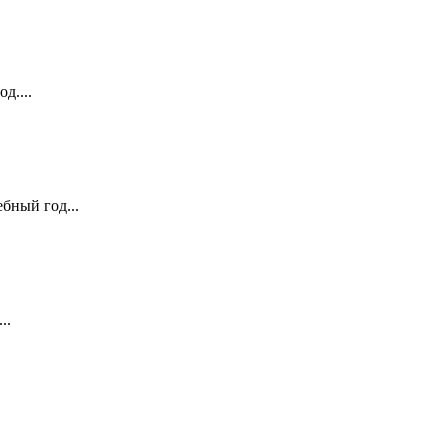
д....
бный год...
..