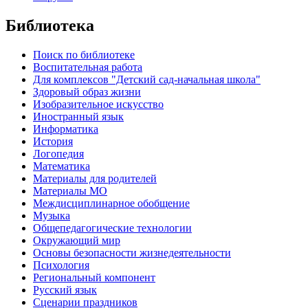
Библиотека
Поиск по библиотеке
Воспитательная работа
Для комплексов "Детский сад-начальная школа"
Здоровый образ жизни
Изобразительное искусство
Иностранный язык
Информатика
История
Логопедия
Математика
Материалы для родителей
Материалы МО
Междисциплинарное обобщение
Музыка
Общепедагогические технологии
Окружающий мир
Основы безопасности жизнедеятельности
Психология
Региональный компонент
Русский язык
Сценарии праздников