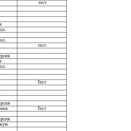
тест
я
ол.
ол.
тест
урсия
я
ол.
Тест
урсия
рина
Тест
урсия
икум