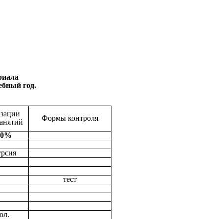
риала
ебный год.
зации
Формы контроля
занятий
 50%
урсия
тест
ол.