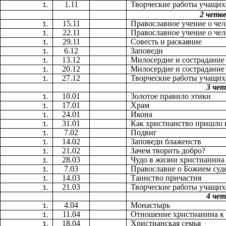
1.11
Творческие работы учащих
2 четве
15.11
Православное учение о чел
22.11
Православное учение о чел
29.11
Совесть и раскаяние
6.12
Заповеди
13.12
Милосердие и сострадание
20.12
Милосердие и сострадание
27.12
Творческие работы учащих
3 че
10.01
Золотое правило этики
17.01
Храм
24.01
Икона
31.01
Как христианство пришло 
7.02
Подвиг
14.02
Заповеди блаженств
21.02
Зачем творить добро?
28.03
Чудо в жизни христианина
7.03
Православие о Божием суд
14.03
Таинство причастия
21.03
Творческие работы учащих
4 че
4.04
Монастырь
11.04
Отношение христианина к
18.04
Христианская семья