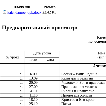
Вложение
Размер
22.42 КБ
kalendarnoe_opk.docx
Предварительный просмотр:
Кале
по основа
Дата урока
Тема
№ урока
(тип 
план
факт
1 четве
6.09
Россия – наша Родина
13.09
Культура и религия
20.09
Человек и Бог в правосла
27.09
Православная молитва
4.10
Библия и Евангелие
11.10
Проповедь Христа
18.10
Христос и Его крест
25.10
Пасха