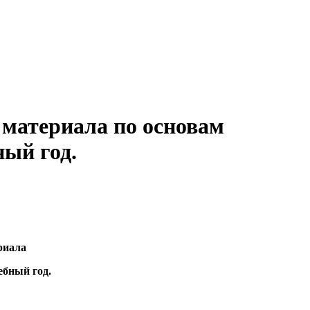
 материала по основам
ный год.
риала
ебный год.