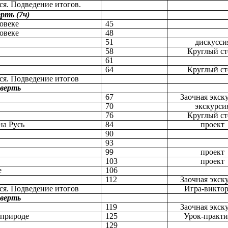
ся. Подведение итогов.
рть (7ч)
овеке
45
овеке
48
51
дискусси
58
Круглый ст
61
64
Круглый ст
ся. Подведение итогов
тверть
67
Заочная экск
70
экскурси
76
Круглый ст
на Русь
84
проект
90
93
99
проект
103
проект
е
106
112
Заочная экск
ся. Подведение итогов
Игра-викто
тверть
119
Заочная экск
 природе
125
Урок-практ
129