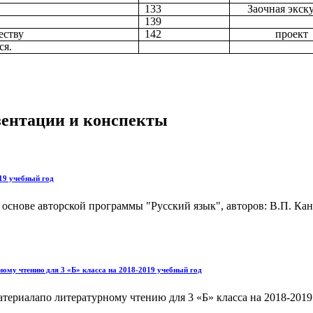
133
Заочная экск
139
еству
142
проект
ся.
езентации и конспекты
19 учебный год
 основе авторской программы "Русский язык", авторов: В.П. Ка
ому чтению для 3 «Б» класса на 2018-2019 учебный год
ериалапо литературному чтению для 3 «Б» класса на 2018-2019 