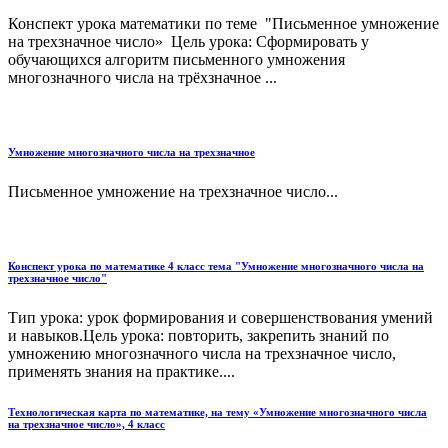
Конспект урока математики по теме "Письменное умножение
на трехзначное число» Цель урока: Сформировать у
обучающихся алгоритм письменного умножения
многозначного числа на трёхзначное ...
Умножение многозначного числа на трехзначное
Письменное умножение на трехзначное число...
Конспект урока по математике 4 класс тема "Умножение многозначного числа на
трехзначное число"
Тип урока: урок формирования и совершенствования умений
и навыков.Цель урока: повторить, закрепить знаний по
умножению многозначного числа на трехзначное число,
применять знания на практике....
Технологическая карта по математике, на тему «Умножение многозначного числа
на трехзначное число», 4 класс