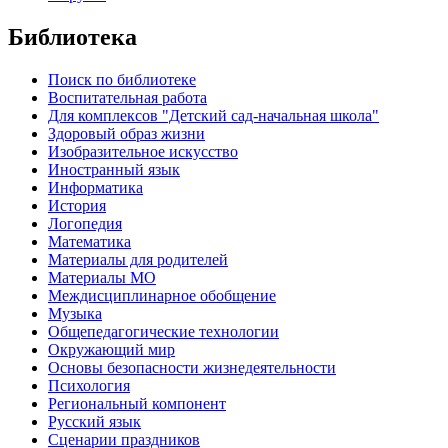
Библиотека
Поиск по библиотеке
Воспитательная работа
Для комплексов "Детский сад-начальная школа"
Здоровый образ жизни
Изобразительное искусство
Иностранный язык
Информатика
История
Логопедия
Математика
Материалы для родителей
Материалы МО
Междисциплинарное обобщение
Музыка
Общепедагогические технологии
Окружающий мир
Основы безопасности жизнедеятельности
Психология
Региональный компонент
Русский язык
Сценарии праздников