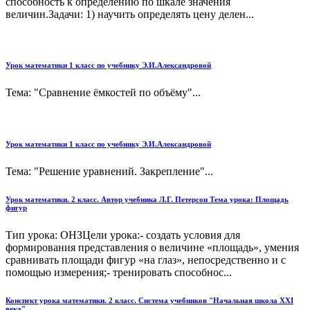
способность к определению по шкале значения
величин.Задачи: 1) научить определять цену делен...
Урок математики 1 класс по учебнику Э.И.Александровой
Тема: "Сравнение ёмкостей по объёму"...
Урок математики 1 класс по учебнику Э.И.Александровой
Тема: "Решение уравнений. Закрепление"...
Урок математики. 2 класс. Автор учебника Л.Г. Петерсон Тема урока: Площадь
фигур
Тип урока: ОНЗЦели урока:- создать условия для
формирования представления о величине «площадь», умения
сравнивать площади фигур «на глаз», непосредственно и с
помощью измерения;- тренировать способнос...
Конспект урока математики. 2 класс. Система учебников "Начальная школа XXI
века"