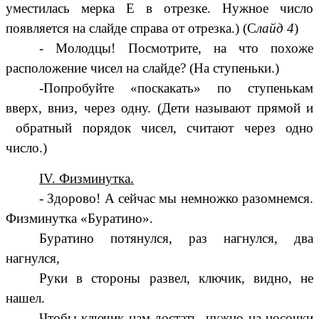
уместилась мерка Е в отрезке. Нужное число
появляется на слайде справа от отрезка.) (С
лайд 4
)
- Молодцы! Посмотрите, на что похоже
расположение чисел на слайде? (На ступеньки.)
-Попробуйте «поскакать» по ступенькам
вверх, вниз, через одну. (Дети называют прямой и
обратный порядок чисел, считают через одно
число.)
IV. Физминутка.
- Здорово! А сейчас мы немножко разомнемся.
Физминутка «Буратино».
Буратино потянулся, раз нагнулся, два
нагнулся,
Руки в стороны развел, ключик, видно, не
нашел.
Чтобы ключик нам достать, нужно на носочки