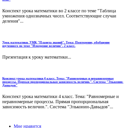
Конспект урока математики во 2 классе по теме "Таблица
умножения однозначных чисел. Соответствующие случаи
деления"...
Урок математики. УМК "Планета знаний". Тема: Повторение, обобщение
изученного по теме "Измерение величин". 2 класс.
Презентация к уроку математики...
Конспект урока математики 4 класс. Тема: "Равномерные и неравномерные
процессы. Прямая пропорциональная зависимость величин.". Система "Эльконин-
Давыдов"
Конспект урока математики 4 класс. Тема: "Равномерные и
неравномерные процессы. Прямая пропорциональная
зависимость величин.". Система "Эльконин-Давыдов"...
Мне нравится