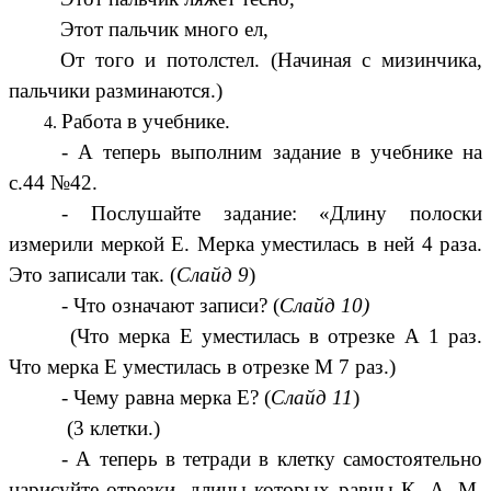
Этот пальчик много ел,
От того и потолстел. (Начиная с мизинчика,
пальчики разминаются.)
Работа в учебнике.
- А теперь выполним задание в учебнике на
с.44 №42.
- Послушайте задание: «Длину полоски
измерили меркой Е. Мерка уместилась в ней 4 раза.
Это записали так. (
Слайд 9
)
- Что означают записи? (
Слайд 10)
(Что мерка Е уместилась в отрезке А 1 раз.
Что мерка Е уместилась в отрезке М 7 раз.)
- Чему равна мерка Е? (
Слайд 11
)
(3 клетки.)
- А теперь в тетради в клетку самостоятельно
нарисуйте отрезки, длины которых равны К, А, М.