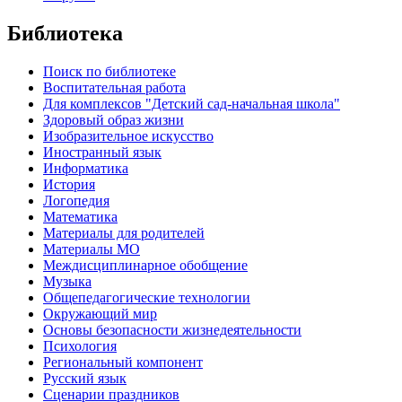
Библиотека
Поиск по библиотеке
Воспитательная работа
Для комплексов "Детский сад-начальная школа"
Здоровый образ жизни
Изобразительное искусство
Иностранный язык
Информатика
История
Логопедия
Математика
Материалы для родителей
Материалы МО
Междисциплинарное обобщение
Музыка
Общепедагогические технологии
Окружающий мир
Основы безопасности жизнедеятельности
Психология
Региональный компонент
Русский язык
Сценарии праздников