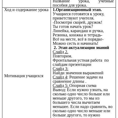
Название урока, учебные
пособия для урока.
Ход и содержание урока
1.Организационный этап.
Учащиеся готовятся к уроку,
приветствуют учителя.
-Посмотри скорей, дружок!
Ты готов начать урок?
Линейка, карандаш и ручка,
Резинка, книжка и тетрадь-
Всё на месте, всё в порядке-
Можно сесть и начинать!
2. Этап актуализации знаний
Слайд 2.
Повторим.
Фронтальная устная работа по
слайдам презентации
Слайд 3:
Найди значения выражений
Мотивация учащихся
Слайд 4
: Решение задачи на
сравнение длины .
Слайд 5:
Опорная схема
Вывод: Если нужно узнать, на
сколько одно число больше или
меньше другого, то мы из
большего числа вычитаем
меньшее. Если надо сравнить, во
сколько одно число меньше или
больше другого, то нужно