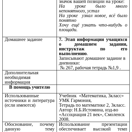
значок вашей позиции на уроке:
На уроке было много
непонятного, устал
На уроке узнал новое, всё было
понятно
Хочу ещё узнать что-нибудь о
площади.
Домашнее задание
7. Этап информации учащихся
о домашнем задании,
инструктаж по его
выполнению
.
Записывают домашнее задание в
дневники:
№ 267, рабочая тетрадь №1,9 .
Дополнительная
необходимая
информация
В помощь учителю
Использованные
Учебник «Математика, 3класс»
источники и литература
УМК Гармония,
(если имеются)
Тетрадь по математике 2, 3класс.
Автор: Н.Б.Истомина, изд-во
«Ассоциация 21 век», Смоленск
2008.
Обоснование, почему
Использование презентации
данную тему
обеспечивает высокий темп