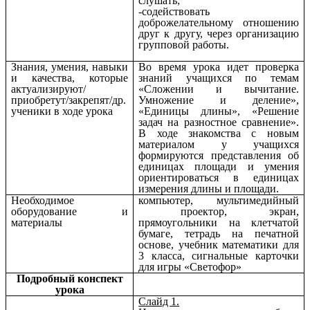
слушать;
-содействовать
доброжелательному отношению
друг к другу, через организацию
групповой работы.
Знания, умения, навыки
Во время урока идет проверка
и качества, которые
знаний учащихся по темам
актуализируют/
«Сложении и вычитание.
приобретут/закрепят/др.
Умножение и деление»,
ученики в ходе урока
«Единицы длины», «Решение
задач на разностное сравнение».
В ходе знакомства с новым
материалом у учащихся
формируются представления об
единицах площади и умения
ориентироваться в единицах
измерения длины и площади.
Необходимое
компьютер, мультимедийный
оборудование и
проектор, экран,
материалы
прямоугольники на клетчатой
бумаге, тетрадь на печатной
основе, учебник математики для
3 класса, сигнальные карточки
для игры «Светофор»
Подробный конспект
урока
Слайд 1.