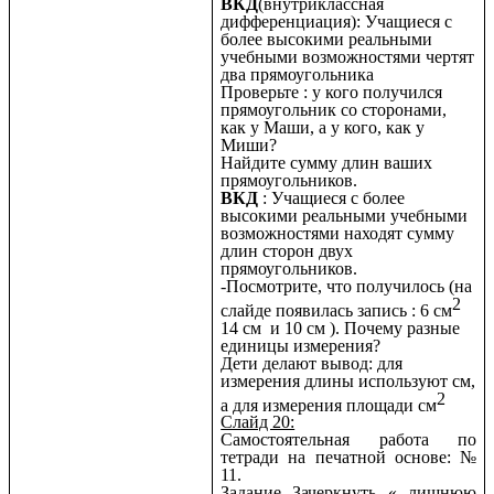
ВКД
(внутриклассная
дифференциация): Учащиеся с
более высокими реальными
учебными возможностями чертят
два прямоугольника
Проверьте : у кого получился
прямоугольник со сторонами,
как у Маши, а у кого, как у
Миши?
Найдите сумму длин ваших
прямоугольников.
ВКД
: Учащиеся с более
высокими реальными учебными
возможностями находят сумму
длин сторон двух
прямоугольников.
-Посмотрите, что получилось (на
2
слайде появилась запись : 6 см
14 см и 10 см ). Почему разные
единицы измерения?
Дети делают вывод: для
измерения длины используют см,
2
а для измерения площади см
Слайд 20:
Самостоятельная работа по
тетради на печатной основе: №
11.
Задание Зачеркнуть « лишнюю