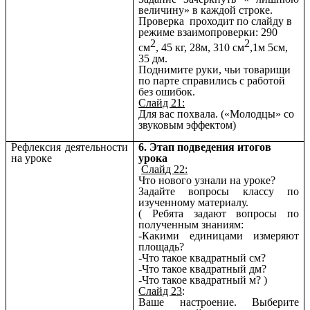
величину» в каждой строке.
Проверка проходит по слайду в
режиме взаимопроверки: 290
2
2
см
, 45 кг, 28м, 310 см
,1м 5см,
35 дм.
Поднимите руки, чьи товарищи
по парте справились с работой
без ошибок.
Слайд 21:
Для вас похвала. («Молодцы» со
звуковым эффектом)
Рефлексия деятельности
6. Этап подведения итогов
на уроке
урока
Слайд 22:
Что нового узнали на уроке?
Задайте вопросы классу по
изученному материалу.
( Ребята задают вопросы по
полученным знаниям:
-Какими единицами измеряют
площадь?
-Что такое квадратный см?
-Что такое квадратный дм?
-Что такое квадратный м? )
Слайд 23
:
Ваше настроение. Выберите