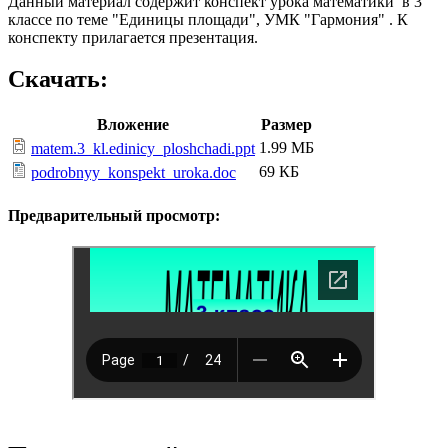
Данный материал содержит конспект урока математики в 3
классе по теме "Единицы площади", УМК "Гармония" . К
конспекту прилагается презентация.
Скачать:
Вложение
Размер
1.99 МБ
matem.3_kl.edinicy_ploshchadi.ppt
69 КБ
podrobnyy_konspekt_uroka.doc
Предварительный просмотр: