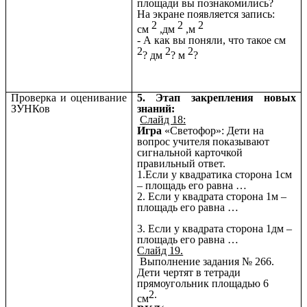
площади вы познакомились?
На экране появляется запись:
2
2
2
см
,дм
,м
- А как вы поняли, что такое см
2
2
2
? дм
? м
?
Проверка и оценивание
5. Этап закрепления новых
ЗУНКов
знаний:
Слайд 18:
Игра
«Светофор»:
Дети на
вопрос учителя показывают
сигнальной карточкой
правильный ответ.
1.Если у квадратика сторона 1см
– площадь его равна …
2. Если у квадрата сторона 1м –
площадь его равна …
3. Если у квадрата сторона 1дм –
площадь его равна …
Слайд 19.
Выполнение задания № 266.
Дети чертят в тетради
прямоугольник площадью 6
2.
см