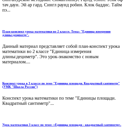
тач даун. Эй ар гард. Сингл раунд робин. Клок баддис. Тайм
пэ...
План-конспект урока математики во 2 классе. Тема: "Единица измерения
длины:дециметр".
Данный материал представляет собой план-конспект урока
математики во 2 классе "Единица измерения
длины:дециметр". Это урок-знакомство с новым
материалом....
Конспект урока в 3 классе по теме "Единицы площади. Квадратный сантиметр"
(УМК "Школа России")
Конспект урока математики по теме "Единицы площади.
Квадратный сантиметр"...
Урок математики 3 класс по теме: «Единицы площади - квадратный сантиметр».