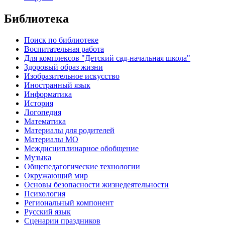
Библиотека
Поиск по библиотеке
Воспитательная работа
Для комплексов "Детский сад-начальная школа"
Здоровый образ жизни
Изобразительное искусство
Иностранный язык
Информатика
История
Логопедия
Математика
Материалы для родителей
Материалы МО
Междисциплинарное обобщение
Музыка
Общепедагогические технологии
Окружающий мир
Основы безопасности жизнедеятельности
Психология
Региональный компонент
Русский язык
Сценарии праздников