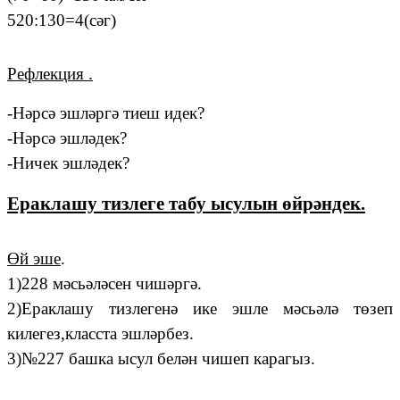
520:130=4(сәг)
Рефлекция .
-Нәрсә эшләргә тиеш идек?
-Нәрсә эшләдек?
-Ничек эшләдек?
Ераклашу тизлеге табу ысулын өйрәндек.
Өй эше
.
1)228 мәсьәләсен чишәргә.
2)Ераклашу тизлегенә ике эшле мәсьәлә төзеп
килегез,класста эшләрбез.
3)№227 башка ысул белән чишеп карагыз.