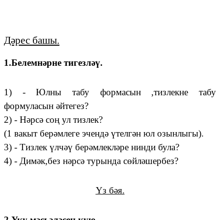
Дәрес башы.
1.Белемнәрне тигезләү.
1) - Юлны табу формасын ,тизлекне табу
формуласын әйтегез?
2) - Нәрсә соң ул тизлек?
(1 вакыт берәмлеге эчендә үтелгән юл озынлыгы).
3) - Тизлек үлчәү берәмлекләре нинди була?
4) - Димәк,без нәрсә турында сөйләшербез?
Үз бәя.
2.Уку мәсьәләсен кую.