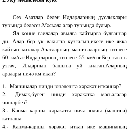
Сез Азатлар белән Илдарларның дуслыклары
турында беләсез.Мәсьәлә алар турында булыр.
Ял көнне гаиләләр авылга кайтырга булганнар
ди. Алар бер үк вакытта кузгалып,икесе ике якка
кайтып китәләр.Азатларның машиналарның тизлеге
60 км/сәг.Илдарларның тизлеге 55 км/сәг.Бер сәгать
узгач, Илдарның башына уй килгән.Аларның
аралары ничә км икән?
1.- Машиналар нинди юнәлештә хәрәкәт иткәннәр?
2.- Димәк,бүген нинди хәрәкәткә мәсьәләләр
чишәрбез?
3.- Капма каршы хәрәкәттә ничә юлчы (машина)
катнаша.
4.- Капма-каршы хәрәкәт иткән ике машинаның