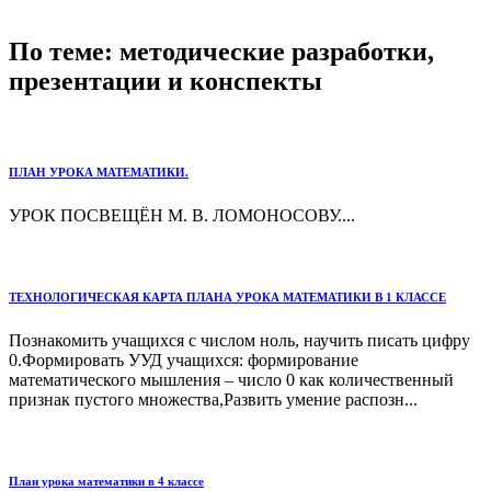
По теме: методические разработки,
презентации и конспекты
ПЛАН УРОКА МАТЕМАТИКИ.
УРОК ПОСВЕЩЁН М. В. ЛОМОНОСОВУ....
ТЕХНОЛОГИЧЕСКАЯ КАРТА ПЛАНА УРОКА МАТЕМАТИКИ В 1 КЛАССЕ
Познакомить учащихся с числом ноль, научить писать цифру
0.Формировать УУД учащихся: формирование
математического мышления – число 0 как количественный
признак пустого множества,Развить умение распозн...
План урока математики в 4 классе