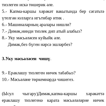
тизлеген искә төшерик әле.
5.- Капма-каршы хәрәкәт вакытында бер сәгатьтә
үтелгән юлларга игътибар итик .
6.- Машиналарның аралары нишли?
7.- Димәк,нинди тизлек дип атый алабыз?
8.- Уку мәсьәләсен куйыйк әле.
Димәк,без бүген нәрсә эшләрбез?
3.Уку мәсьәләсен чишү
.
9.- Ераклашу тизлеген ничек табабыз?
10.- Мәсьәләне төркемнәрдә чишегез.
(Ысул чыгару)Димәк,капма-каршы хәрәкәттә
ераклашу тизлегенә карата мәсьәләләрне ничек