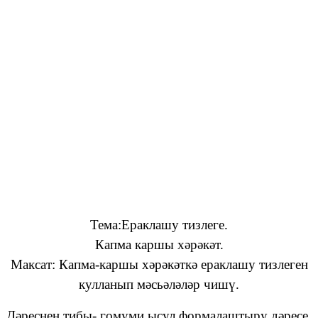
Тема:Ераклашу тизлеге.
Капма каршы хәрәкәт.
Максат: Капма-каршы хәрәкәткә ераклашу тизлеген
кулланып мәсьәләләр чишү.
Дәреснең тибы- гомуми ысул формалаштыру дәресе.