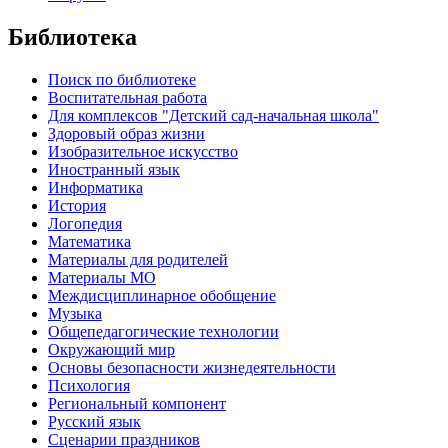
Библиотека
Поиск по библиотеке
Воспитательная работа
Для комплексов "Детский сад-начальная школа"
Здоровый образ жизни
Изобразительное искусство
Иностранный язык
Информатика
История
Логопедия
Математика
Материалы для родителей
Материалы МО
Междисциплинарное обобщение
Музыка
Общепедагогические технологии
Окружающий мир
Основы безопасности жизнедеятельности
Психология
Региональный компонент
Русский язык
Сценарии праздников