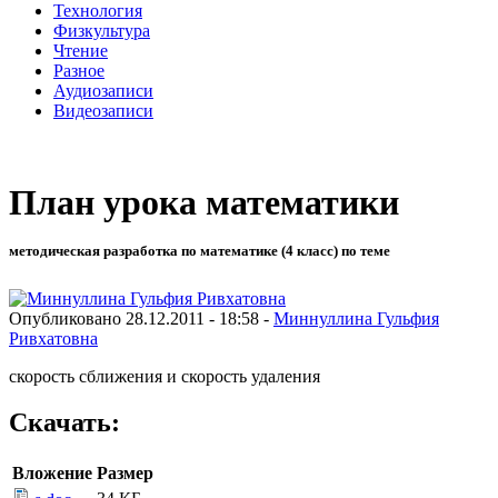
Технология
Физкультура
Чтение
Разное
Аудиозаписи
Видеозаписи
План урока математики
методическая разработка по математике (4 класс) по теме
Опубликовано 28.12.2011 - 18:58 -
Миннуллина Гульфия
Ривхатовна
скорость сближения и скорость удаления
Скачать:
Вложение
Размер