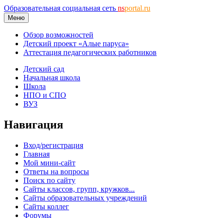
Образовательная социальная сеть
ns
portal.ru
Меню
Обзор возможностей
Детский проект «Алые паруса»
Аттестация педагогических работников
Детский сад
Начальная школа
Школа
НПО и СПО
ВУЗ
Навигация
Вход/регистрация
Главная
Мой мини-сайт
Ответы на вопросы
Поиск по сайту
Сайты классов, групп, кружков...
Сайты образовательных учреждений
Сайты коллег
Форумы