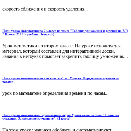
скорость сближения и скорость удаления...
План урока математики во 2 классе по теме: "Таблица умножения и деления на 7."(
" Школа 2100) (учебник Петерсон)
Урок математики во втором классе. На уроке используется
материал, который составлен для интерактивной доски.
Задания в нетбуках помогает закрепить таблицу умножения....
План урока математики во 2-м классе «Час. Минута. Определение времени по
часам»
урок по математеке определения времени по часам...
План урока математики с применением игры. Урок-сказка по теме " Свойства
сложения. Закрепление изученного". (2 класс)
На этом уроке учащиеся обобщать и систематизируют