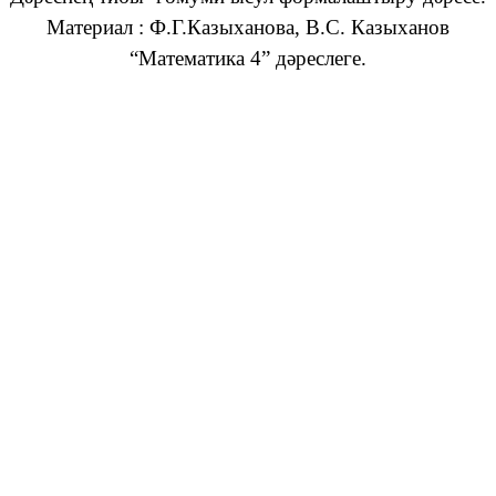
Материал : Ф.Г.Казыханова, В.С. Казыханов
“Математика 4” дәреслеге.