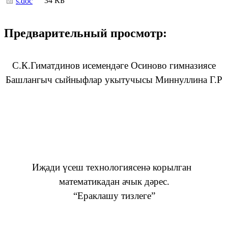
34 КБ
s.doc
Предварительный просмотр:
С.К.Гиматдинов исемендәге Осиново гимназиясе
Башлангыч сыйныфлар укытучысы Миннуллина Г.Р
Иҗади үсеш технологиясенә корылган
математикадан ачык дәрес.
“Ераклашу тизлеге”