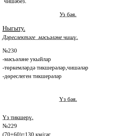
чишәбез.
Уз бәя.
Ныгыту.
Дәреслектәге мәсьәләне чишү.
№230
-мәсьәләне укыйлар
-төркемләрдә тикшерәләр,чишәләр
-дөреслеген тикшерәләр
Үз бәя.
Үз тикшерү.
№229
(70+60)=130 км/сәг