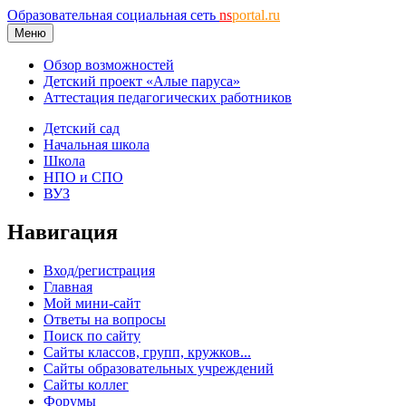
Образовательная социальная сеть
ns
portal.ru
Меню
Обзор возможностей
Детский проект «Алые паруса»
Аттестация педагогических работников
Детский сад
Начальная школа
Школа
НПО и СПО
ВУЗ
Навигация
Вход/регистрация
Главная
Мой мини-сайт
Ответы на вопросы
Поиск по сайту
Сайты классов, групп, кружков...
Сайты образовательных учреждений
Сайты коллег
Форумы