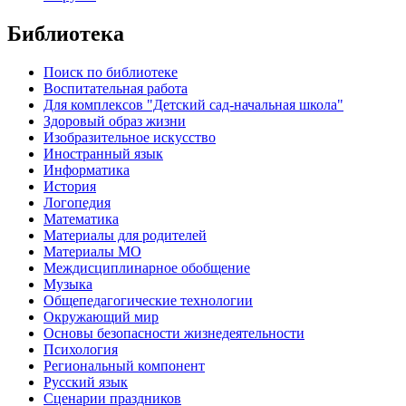
Библиотека
Поиск по библиотеке
Воспитательная работа
Для комплексов "Детский сад-начальная школа"
Здоровый образ жизни
Изобразительное искусство
Иностранный язык
Информатика
История
Логопедия
Математика
Материалы для родителей
Материалы МО
Междисциплинарное обобщение
Музыка
Общепедагогические технологии
Окружающий мир
Основы безопасности жизнедеятельности
Психология
Региональный компонент
Русский язык
Сценарии праздников