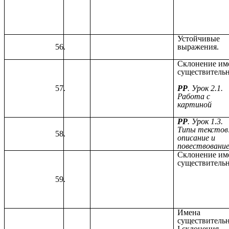
Устойчивые
выражения.
Склонение им
существитель
РР
. Урок 2.1.
Работа с
картиной
РР
. Урок 1.3.
Типы текстов
описание и
повествовани
Склонение им
существитель
Имена
существитель
I склонения