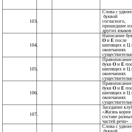
Слова с удвое
буквой
согласного,
пришедшие из
других языков
Написание бу
О
и
Е
после
шипящих и Ц 
окончаниях
существитель
Правописание
букв
О
и
Е
по
шипящих и Ц 
окончаниях
существитель
Правописание
букв
О
и
Е
по
шипящих и Ц 
окончаниях
существитель
Заседание клу
«Жизнь корня 
составе разны
частей речи»
Слова с удвое
буквой