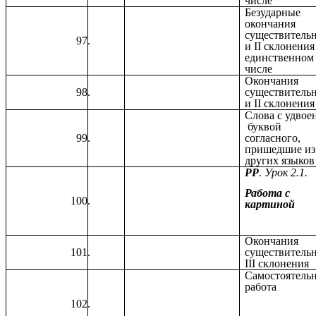
числе
Безударные
окончания
существительн
и II склонения
единственном
числе
Окончания
существительн
и II склонения
Слова с удвое
буквой
согласного,
пришедшие из
других языков
РР
. Урок 2.1.
Работа с
картиной
Окончания
существитель
III склонения
Самостоятель
работа