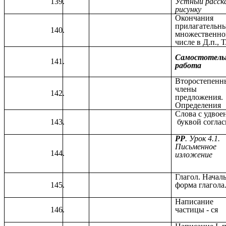
Устный расска
рисунку
Окончания
прилагательн
множественн
числе в Д.п., Т
Самостотель
работа
Второстепенн
члены
предложения.
Определения
Слова с удвое
буквой соглас
РР
. Урок 4.1.
Письменное
изложение
Глагол. Начал
форма глагола
Написание
частицы - ся