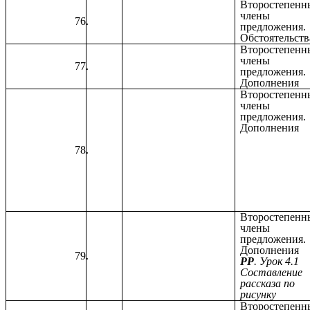
Второстепенн
члены
предложения.
Обстоятельств
Второстепенн
члены
предложения.
Дополнения
Второстепенн
члены
предложения.
Дополнения
Второстепенн
члены
предложения.
Дополнения
РР
. Урок 4.1
Составление
рассказа по
рисунку
Второстепенн