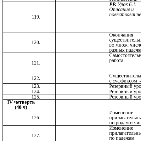
РР.
Урок 6.1.
Описание и
повествовани
Окончания
существитель
во множ. числ
разных падеж
Самостоятель
работа
Существитель
с суффиксом 
Резервный ур
Резервный ур
Резервный ур
IV четверть
(40 ч)
Изменение
прилагательн
по родам и чи
Изменение
прилагательн
по падежам