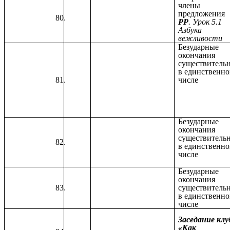
члены
предложения
РР
. Урок 5.1
Азбука
вежливости
Безударные
окончания
существитель
в единственн
числе
Безударные
окончания
существитель
в единственн
числе
Безударные
окончания
существитель
в единственн
числе
Заседание клу
«Как