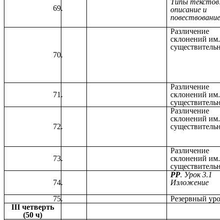
Типы текстов
описание и
повествовани
Различение
склонений им
существитель
Различение
склонений им
существитель
Различение
склонений им
существитель
Различение
склонений им
существитель
РР
. Урок 3.1
Изложение
Резервный ур
III четверть
(50 ч)