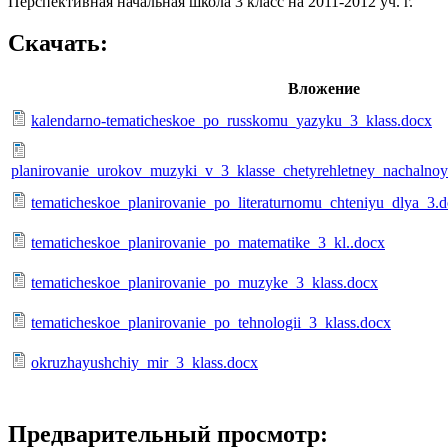
Перспективная начальная школа 3 класс на 2011-2012 уч. г.
Скачать:
Вложение
kalendarno-tematicheskoe_po_russkomu_yazyku_3_klass.docx
planirovanie_urokov_muzyki_v_3_klasse_chetyrehletney_nachaln
tematicheskoe_planirovanie_po_literaturnomu_chteniyu_dlya_3.
tematicheskoe_planirovanie_po_matematike_3_kl..docx
tematicheskoe_planirovanie_po_muzyke_3_klass.docx
tematicheskoe_planirovanie_po_tehnologii_3_klass.docx
okruzhayushchiy_mir_3_klass.docx
Предварительный просмотр: