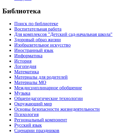
Библиотека
Поиск по библиотеке
Воспитательная работа
Для комплексов "Детский сад-начальная школа"
Здоровый образ жизни
Изобразительное искусство
Иностранный язык
Информатика
История
Логопедия
Математика
Материалы для родителей
Материалы МО
Междисциплинарное обобщение
Музыка
Общепедагогические технологии
Окружающий мир
Основы безопасности жизнедеятельности
Психология
Региональный компонент
Русский язык
Сценарии праздников