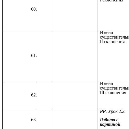
Имена
существитель
II склонения
Имена
существитель
III склонения
РР
. Урок 2.2.
Работа с
картиной