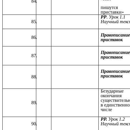
пишутся
приставки»
РР
. Урок 1.1
Научный тек
Правописани
приставок
Правописани
приставок
Правописани
приставок
Безударные
окончания
существитель
в единственн
числе
РР.
Урок 1.2
Научный тек