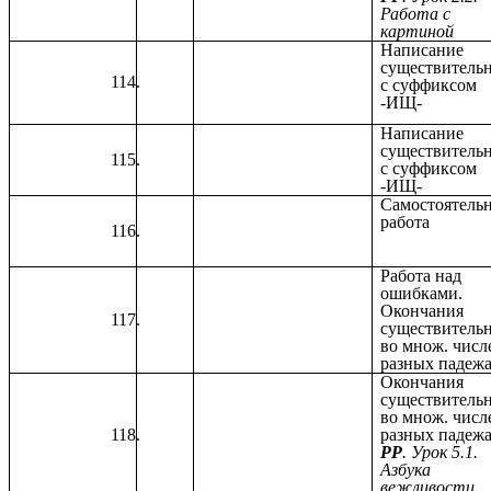
Работа с
картиной
Написание
существитель
с суффиксом
-ИЩ-
Написание
существитель
с суффиксом
-ИЩ-
Самостоятель
работа
Работа над
ошибками.
Окончания
существитель
во множ. числ
разных падежа
Окончания
существитель
во множ. числ
разных падеж
РР
. Урок 5.1.
Азбука
вежливости.