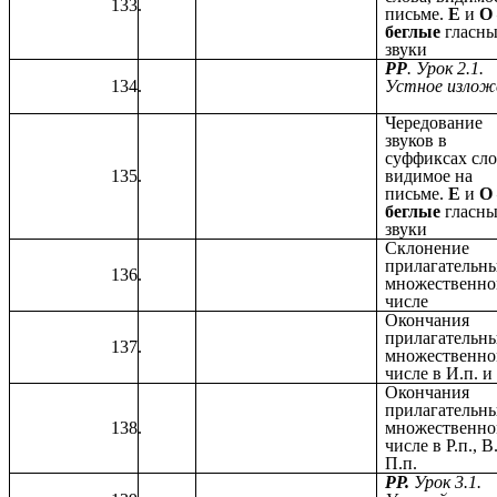
письме.
Е
и
О
беглые
гласн
звуки
РР
. Урок 2.1.
Устное излож
Чередование
звуков в
суффиксах сло
видимое на
письме.
Е
и
О
беглые
гласн
звуки
Склонение
прилагательн
множественн
числе
Окончания
прилагательн
множественн
числе в И.п. и
Окончания
прилагательн
множественн
числе в Р.п., В.
П.п.
РР.
Урок 3.1.