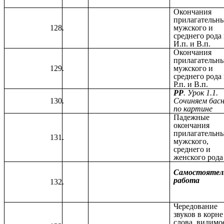
Окончания
прилагательн
мужского и
среднего рода 
И.п. и В.п.
Окончания
прилагательн
мужского и
среднего рода 
Р.п. и В.п.
РР
. Урок 1.1.
Сочиняем бас
по картине
Падежные
окончания
прилагательн
мужского,
среднего и
женского рода
Самостоятел
работа
Чередование
звуков в корне
слова, видимо