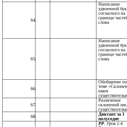
Написание
удвоенной бу
согласного на
границе часте
слова
Написание
удвоенной бу
согласного на
границе часте
слова
Обобщение п
теме «Склоне
имен
существитель
Различение
склонений им
существитель
Диктант за 1
полугодие
РР
. Урок 1.4.