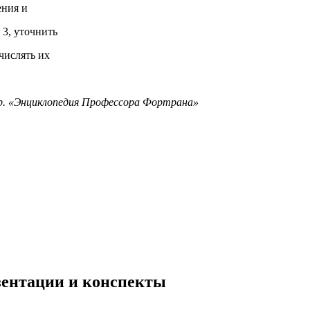
жения и
, уточнить
слять их
 др. «Энциклопедия Профессора Фортрана»
езентации и конспекты