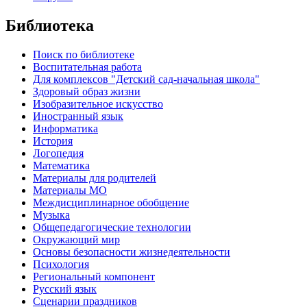
Библиотека
Поиск по библиотеке
Воспитательная работа
Для комплексов "Детский сад-начальная школа"
Здоровый образ жизни
Изобразительное искусство
Иностранный язык
Информатика
История
Логопедия
Математика
Материалы для родителей
Материалы МО
Междисциплинарное обобщение
Музыка
Общепедагогические технологии
Окружающий мир
Основы безопасности жизнедеятельности
Психология
Региональный компонент
Русский язык
Сценарии праздников