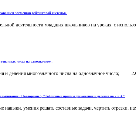
зованием элементов рейтинговой системы»
ной деятельности младших школьников на уроках с использов
гозначных чисел на однозначное».
ия и деления многозначного числа на однозначное число; 2.О
вычитания . Повторение", "Табличные приёмы умножения и деления на 2 и 3 "
 навыки, умения решать составные задачи, чертить отрезки, нах