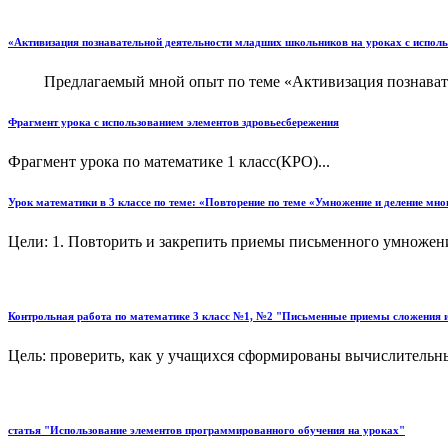
«Активизация познавательной деятельности младших школьников на уроках с исполь
Предлагаемый мной опыт по теме «Активизация познаватель
Фрагмент урока с использованием элементов здровьесбережения
Фрагмент урока по математике 1 класс(КРО)...
Урок математики в 3 классе по теме: «Повторение по теме «Умножение и деление мно
Цели: 1. Повторить и закрепить приемы письменного умножен
Контрольная работа по математике 3 класс №1, №2 "Письменные приемы сложения и 
Цель: проверить, как у учащихся сформированы вычислительные
статья "Использование элементов программированного обучения на уроках"