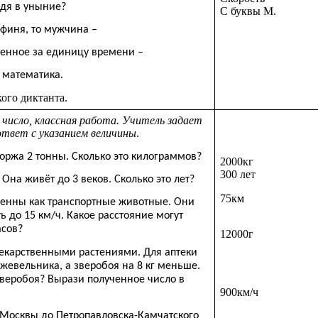
одя в уныние?
С буквы М.
финя, то мужчина –
денное за единицу времени –
 математика.
ого диктанта.
число, классная работа. Учитель задает
ответ с указанием величины
.
оржа 2 тонны. Сколько это килограммов?
2000кг
300 лет
 Она живёт до 3 веков. Сколько это лет?
75км
енны как транспортные животные. Они
ь до 15 км/ч. Какое расстояние могут
асов?
12000г
лекарственными растениями. Для аптеки
жевельника, а зверобоя на 8 кг меньше.
зверобоя? Вырази полученное число в
900км/ч
 Москвы до Петропавловска-Камчатского