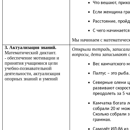
Что вешают, прих
Если женщина гра
Расстояние, прой
С чего начинается
Мы начинаем с математическ
3. Актуализация знаний.
Открыли тетрадь, записали 
Математический диктант.
вопросы, дети записывают 
- обеспечение мотивации и
принятия учащимися цели
Вес камчатского м
учебно-познавательной
деятельности, актуализация
Палтус – это рыба.
опорных знаний и умений
Северные олени ц
развивают скорост
преодолеть за 5 ч
Камчатка богата 
собрали 20 кг мож
Сколько собрали 
граммах.
Самолёт ИЛ-86 из