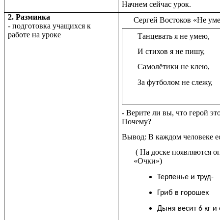
Начнем сейчас урок.
2. Разминка
Сергей Востоков «Не ум
- подготовка учащихся к
работе на уроке
Танцевать я не умею,
И стихов я не пишу,
Самолётики не клею,
За футболом не слежу,
- Верите ли вы, что герой эт
Почему?
Вывод: В каждом человеке ес
( На доске появляются 
«Очки»)
Терпенье и труд-
Гриб в горошек
Дыня весит 6 кг и