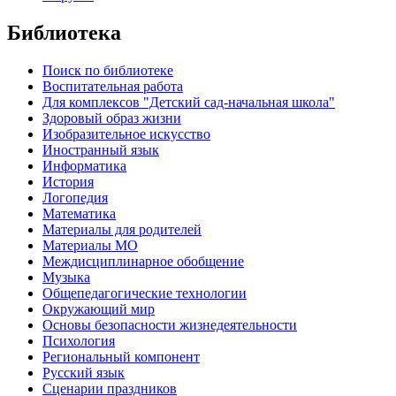
Библиотека
Поиск по библиотеке
Воспитательная работа
Для комплексов "Детский сад-начальная школа"
Здоровый образ жизни
Изобразительное искусство
Иностранный язык
Информатика
История
Логопедия
Математика
Материалы для родителей
Материалы МО
Междисциплинарное обобщение
Музыка
Общепедагогические технологии
Окружающий мир
Основы безопасности жизнедеятельности
Психология
Региональный компонент
Русский язык
Сценарии праздников