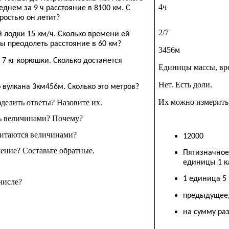
4ч
еднем за 9 ч расстояние в 8100 км. С
ростью он летит?
2/7
 лодки 15 км/ч. Сколько времени ей
ы преодолеть расстояние в 60 км?
3456м
7 кг корюшки. Сколько достанется
Единицы массы, вре
Нет. Есть доли.
 вулкана 3км456м. Сколько это метров
?
Их можно измерить,
зделить ответы? Назовите их.
ть величинами? Почему?
читаются величинами?
12000
жение? Составьте обратные.
Пятизначное,
единицы 1 к
1 единица 5
 числе?
предыдущее
на сумму ра