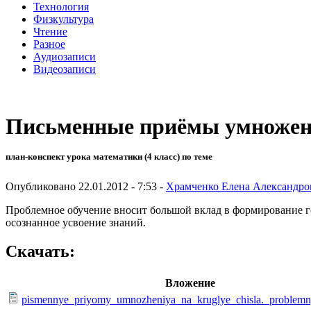
Технология
Физкультура
Чтение
Разное
Аудиозаписи
Видеозаписи
Письменные приёмы умножени
план-конспект урока математики (4 класс) по теме
Опубликовано 22.01.2012 - 7:53 -
Храмченко Елена Александро
Проблемное обучение вносит большой вклад в формирование го
осознанное усвоение знаний.
Скачать:
Вложение
pismennye_priyomy_umnozheniya_na_kruglye_chisla._problem