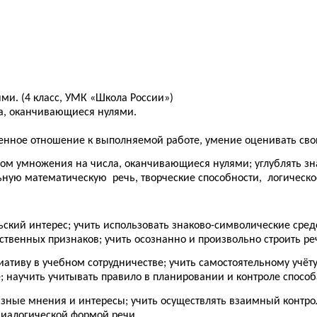
и. (4 класс, УМК «Школа России»)
а, оканчивающиеся нулями.
твенное отношение к выполняемой работе, умение оценивать сво
мом умножения на числа, оканчивающиеся нулями; углублять з
ьную математическую речь, творческие способности, логическ
ьский интерес; учить использовать знаково-символические сре
твенных признаков; учить осознанно и произвольно строить р
иативу в учебном сотрудничестве; учить самостоятельному учё
; научить учитывать правило в планировании и контроле спосо
разные мнения и интересы; учить осуществлять взаимный контр
диалогической формой речи.