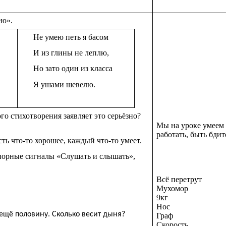
ею».
Не умею петь я басом
И из глины не леплю,
Но зато один из класса
Я ушами шевелю.
ого стихотворения заявляет это серьёзно?
Мы на уроке умеем 
работать, быть бди
ть что-то хорошее, каждый что-то умеет.
опорные сигналы «Слушать и слышать»,
Всё перетрут
Мухомор
9кг
Нос
 ещё половину. Сколько весит дыня?
Граф
Скорость