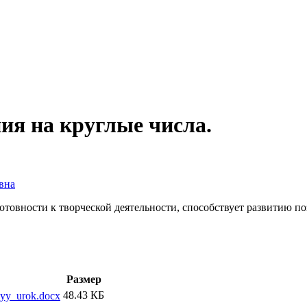
я на круглые числа.
вна
товности к творческой деятельности, способствует развитию по
Размер
48.43 КБ
nyy_urok.docx