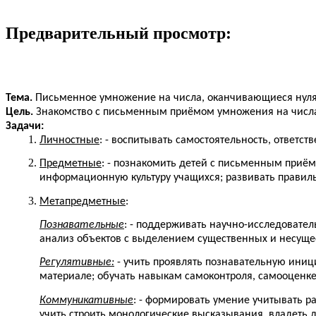
Предварительный просмотр:
Тема.
Письменное умножение на числа, оканчивающиеся нулям
Цель.
Знакомство с письменным приёмом умножения на числ
Задачи:
Личностные
: - воспитывать самостоятельность, ответс
Предметные
: - познакомить детей с письменным приё
информационную культуру учащихся; развивать правил
Метапредметные
:
Познавательные
: - поддерживать научно-исследовател
анализ объектов с выделением существенных и несущес
Регулятивные:
- учить проявлять познавательную иниц
материале; обучать навыкам самоконтроля, самооценке
Коммуникативные
: - формировать умение учитывать 
учить строить монологические высказывания, владеть 