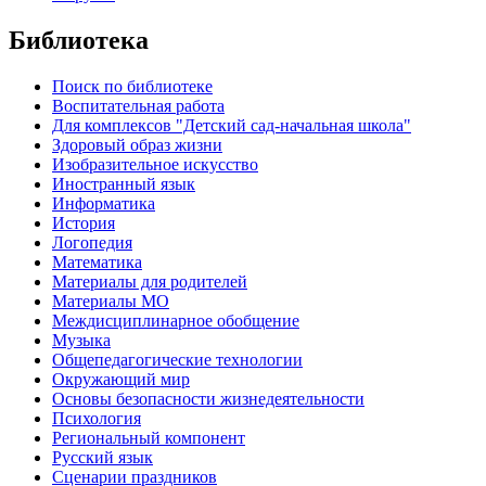
Библиотека
Поиск по библиотеке
Воспитательная работа
Для комплексов "Детский сад-начальная школа"
Здоровый образ жизни
Изобразительное искусство
Иностранный язык
Информатика
История
Логопедия
Математика
Материалы для родителей
Материалы МО
Междисциплинарное обобщение
Музыка
Общепедагогические технологии
Окружающий мир
Основы безопасности жизнедеятельности
Психология
Региональный компонент
Русский язык
Сценарии праздников