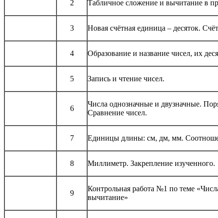
2
Табличное сложение и вычитание в пр
3
Новая счётная единица – десяток. Счёт
4
Образование и название чисел, их дес
5
Запись и чтение чисел.
Числа однозначные и двузначные. Поря
6
Сравнение чисел.
7
Единицы длины: см, дм, мм. Соотнош
8
Миллиметр. Закрепление изученного.
Контрольная работа №1 по теме «Числа
9
вычитание»