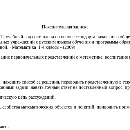
Пояснительная записка
012 учебный год составлена на основе стандарта начального об
ельных учреждений с русским языком обучения и программы обр
овой. «Математика 1-4 классы» (2009)
ание первоначальных представлений о математике; воспитание и
 находить способ ее решения, переводить представленную в тек
ловиями задачи, давать точный ответ на поставленный вопрос, 
ическую цепь рассуждений.
 свойства математических объектов и понятий, приводить прим
акты.