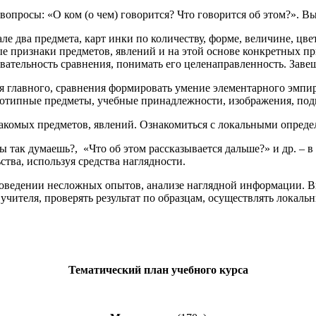
просы: «О ком (о чем) говорится? Что говорится об этом?». В
два предмета, карт инки по количеству, форме, величине, цвет
 признаки предметов, явлений и на этой основе конкретных пр
овательность сравнения, понимать его целенаправленность. Зав
главного, сравнения формировать умение элементарного эмпир
отипные предметы, учебные принадлежности, изображения, подв
омых предметов, явлений. Ознакомиться с локальными определ
ак думаешь?, «Что об этом рассказывается дальше?» и др. – в
ства, используя средства наглядности.
ведении несложных опытов, анализе наглядной информации. В
учителя, проверять результат по образцам, осуществлять локаль
Тематический план учебного курса