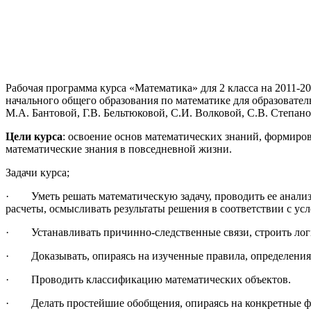
Рабочая программа курса «Математика» для 2 класса на 2011-2
начального общего образования по математике для образоват
М.А. Бантовой, Г.В. Бельтюковой, С.И. Волковой, С.В. Степан
Цели курса
: освоение основ математических знаний, формиров
математические знания в повседневной жизни.
Задачи курса;
· Уметь решать математическую задачу, проводить ее анализ,
расчеты, осмысливать результаты решения в соответствии с ус
· Устанавливать причинно-следственные связи, строить лог
· Доказывать, опираясь на изученные правила, определения,
· Проводить классификацию математических объектов.
· Делать простейшие обобщения, опираясь на конкретные ф