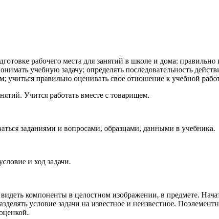
отовке рабочего места для занятий в школе и дома; правильно
онимать учебную задачу; определять последовательность действ
там; учиться правильно оценивать свое отношение к учебной работ
тий. Учится работать вместе с товарищем.
ться заданиями и вопросами, образцами, данными в учебника.
словие и ход задачи.
видеть компоненты в целостном изображении, в предмете. Нач
азделять условие задачи на известное и неизвестное. Поэлемен
оценкой.