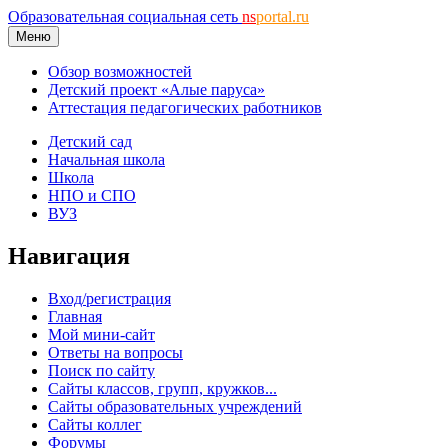
Образовательная социальная сеть
ns
portal.ru
Меню
Обзор возможностей
Детский проект «Алые паруса»
Аттестация педагогических работников
Детский сад
Начальная школа
Школа
НПО и СПО
ВУЗ
Навигация
Вход/регистрация
Главная
Мой мини-сайт
Ответы на вопросы
Поиск по сайту
Сайты классов, групп, кружков...
Сайты образовательных учреждений
Сайты коллег
Форумы