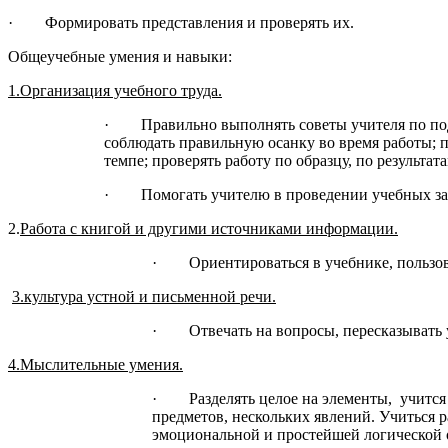
· Формировать представления и проверять их.
Общеучебные умения и навыки:
1.Организация учебного труда.
· Правильно выполнять советы учителя по подг
соблюдать правильную осанку во время работы; п
темпе; проверять работу по образцу, по результа
· Помогать учителю в проведении учебных заня
2.
Работа с книгой и другими источниками информации.
· Ориентироваться в учебнике, пользова
3.культура устной и письменной речи.
· Отвечать на вопросы, пересказывать у
4.Мыслительные умения.
· Разделять целое на элементы, учится 
предметов, нескольких явлений. Учиться р
эмоциональной и простейшей логической 