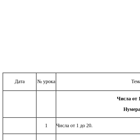
Дата
№ урока
Тем
Числа от 1
Нумер
1
Числа от 1 до 20.