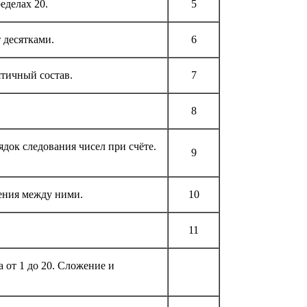
еделах 20.
5
 десятками.
6
ятичный состав.
7
8
док следования чисел при счёте.
9
ения между ними.
10
11
 от 1 до 20. Сложение и