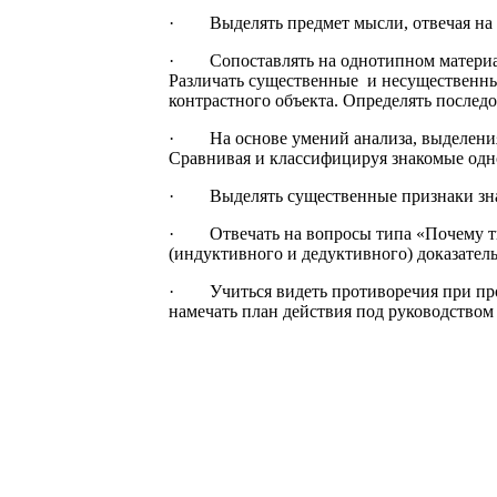
· Выделять предмет мысли, отвечая на во
· Сопоставлять на однотипном материале 
Различать существенные и несущественные
контрастного объекта. Определять послед
· На основе умений анализа, выделения 
Сравнивая и классифицируя знакомые одн
· Выделять существенные признаки знак
· Отвечать на вопросы типа «Почему ты т
(индуктивного и дедуктивного) доказатель
· Учиться видеть противоречия при про
намечать план действия под руководством 