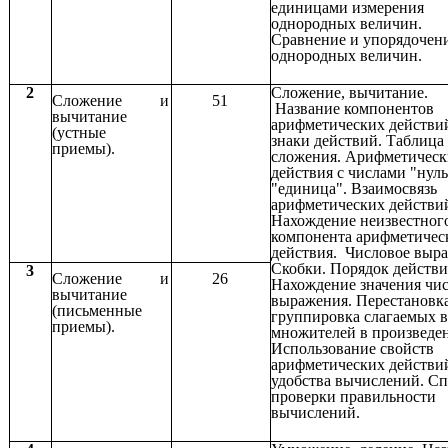
единицами измерения
однородных величин.
Сравнение и упорядочен
однородных величин.
2
Сложение, вычитание.
Сложение и
51
Название компонентов
вычитание
арифметических действи
(устные
знаки действий. Таблица
приемы).
сложения. Арифметическ
действия с числами "нуль
"единица". Взаимосвязь
арифметических действи
Нахождение неизвестног
компонента арифметичес
действия. Числовое выр
Скобки. Порядок действи
3
Сложение и
26
Нахождение значения чи
вычитание
выражения. Перестановк
(письменные
группировка слагаемых в
приемы).
множителей в произведе
Использование свойств
арифметических действи
удобства вычислений. С
проверки правильности
вычислений.