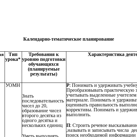
Календарно-тематическое планирование
Тип
Требования к
Характеристика деят
ая
урока*
уровню подготовки
обучающихся
(планируемые
результаты)
УОМН
Р
: Понимать и удерживать учебну
Преобразовывать практическую з
учитывать выделенные учителем 
Знать
материале. Понимать и удержи
последовательность
оценивать правильность выполне
чисел до 20,
коррективы. Понимать и удержива
образование чисел
выполнить.
второго десятка из
одного десятка и
нескольких единиц
П
: Строить речевое высказывани
,называть и записывать числа де
поиск необходимой информации в
Уметь выполнять