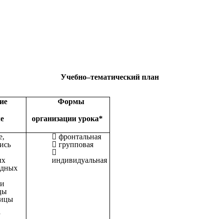
Учебно–тематический план
ие
Формы
е
организации урока*
е,
фронтальная
ись
групповая
ых
индивидуальная
ядных
ки
цы
ницы
у