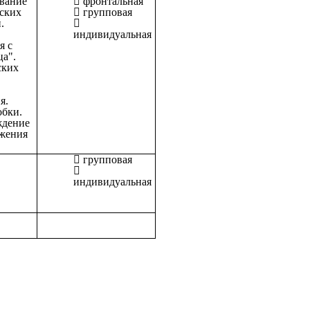
звание
фронтальная
ских
групповая
.
индивидуальная
я с
ца".
ских
ия.
обки.
ждение
ажения
групповая
индивидуальная