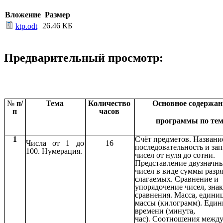
Вложение
Размер
26.46 КБ
ktp.odt
Предварительный просмотр:
№
п/
Тема
Количество
Основное содержан
п
часов
программы по тем
1
Счёт предметов. Названи
Числа от 1 до
16
последовательность и зап
100. Нумерация.
чисел от нуля до сотни.
Представление двузначн
чисел в виде суммы разр
слагаемых. Сравнение и
упорядочение чисел, зна
сравнения. Масса, едини
массы (килограмм). Еди
времени (минута,
час)
.
Соотношения межд