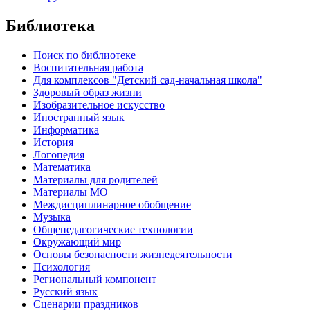
Библиотека
Поиск по библиотеке
Воспитательная работа
Для комплексов "Детский сад-начальная школа"
Здоровый образ жизни
Изобразительное искусство
Иностранный язык
Информатика
История
Логопедия
Математика
Материалы для родителей
Материалы МО
Междисциплинарное обобщение
Музыка
Общепедагогические технологии
Окружающий мир
Основы безопасности жизнедеятельности
Психология
Региональный компонент
Русский язык
Сценарии праздников