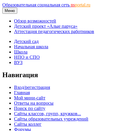
Образовательная социальная сеть
ns
portal.ru
Меню
Обзор возможностей
Детский проект «Алые паруса»
Аттестация педагогических работников
Детский сад
Начальная школа
Школа
НПО и СПО
ВУЗ
Навигация
Вход/регистрация
Главная
Мой мини-сайт
Ответы на вопросы
Поиск по сайту
Сайты классов, групп, кружков...
Сайты образовательных учреждений
Сайты коллег
Форумы