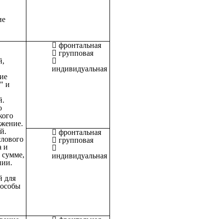
ие
фронтальная
групповая
й,
индивидуальная
ие
" и
й.
о
кого
ажение.
й.
фронтальная
слового
групповая
а и
 сумме,
индивидуальная
нии.
й для
пособы