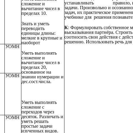
устанавливать правило, испо
сложение и
задачи. Произвольно и осознанн
вычитание чисел в
задач, их практическое примене
пределах 10.
учебнике для решения познавате
Знать и уметь
К
: Формулировать собственное 
переводить
высказывания партнёра. Строить
единицы длины:
соотносить свои действия с дейс
мелкие в крупные и
решению. Использовать речь для 
наоборот
УОМН
Уметь выполнять
сложение и
вычитание чисел в
пределах 20,
основанное на
УОМН
знании нумерации и
дес.сост.числа.
Уметь выполнять
сложение с
переходов через
десяток. Различать и
УОМН
уметь решать
простые задачи
изученных видов.