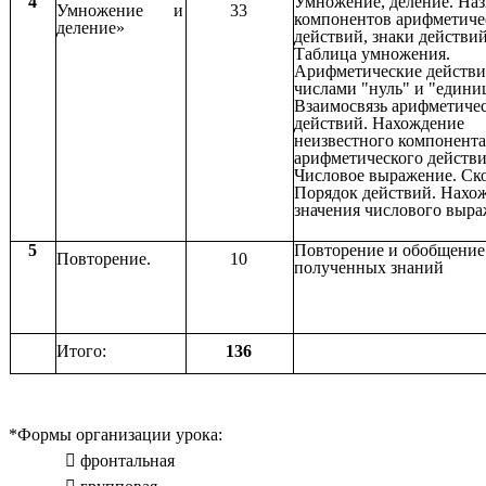
4
Умножение, деление. На
Умножение и
33
компонентов арифметиче
деление»
действий, знаки действий
Таблица умножения.
Арифметические действи
числами "нуль" и "едини
Взаимосвязь арифметиче
действий. Нахождение
неизвестного компонента
арифметического действ
Числовое выражение. Ск
Порядок действий. Нахо
значения числового выр
5
Повторение и обобщение
Повторение.
10
полученных знаний
Итого:
136
*Формы организации урока:
фронтальная