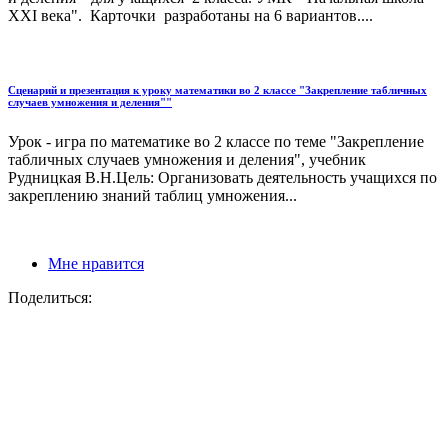
XXI века". Карточки разработаны на 6 вариантов....
Сценарий и презентация к уроку математики во 2 классе "Закрепление табличных
случаев умножения и деления""
Урок - игра по математике во 2 классе по теме "Закрепление
табличных случаев умножения и деления", учебник
Рудницкая В.Н.Цель: Организовать деятельность учащихся по
закреплению знаний таблиц умножения...
Мне нравится
Поделиться: