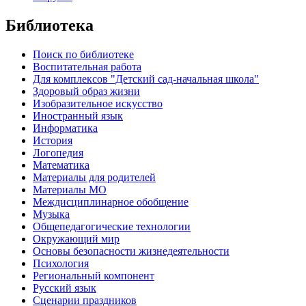
Библиотека
Поиск по библиотеке
Воспитательная работа
Для комплексов "Детский сад-начальная школа"
Здоровый образ жизни
Изобразительное искусство
Иностранный язык
Информатика
История
Логопедия
Математика
Материалы для родителей
Материалы МО
Междисциплинарное обобщение
Музыка
Общепедагогические технологии
Окружающий мир
Основы безопасности жизнедеятельности
Психология
Региональный компонент
Русский язык
Сценарии праздников