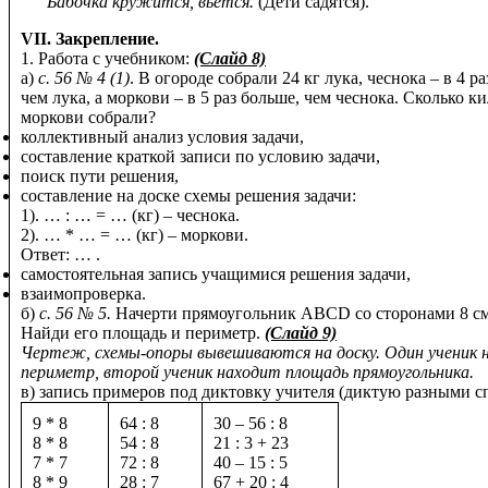
Бабочка кружится, вьется.
(Дети садятся).
VII. Закрепление.
1. Работа с учебником:
(Слайд 8)
а)
с. 56 № 4 (1)
. В огороде собрали 24 кг лука, чеснока – в 4 р
чем лука, а моркови – в 5 раз больше, чем чеснока. Сколько 
моркови собрали?
коллективный анализ условия задачи,
составление краткой записи по условию задачи,
поиск пути решения,
составление на доске схемы решения задачи:
1). … : … = … (кг) – чеснока.
2). … * … = … (кг) – моркови.
Ответ: … .
самостоятельная запись учащимися решения задачи,
взаимопроверка.
б)
с. 56 № 5.
Начерти прямоугольник АВСD со сторонами 8 см 
Найди его площадь и периметр.
(Слайд 9)
Чертеж, схемы-опоры вывешиваются на доску. Один ученик 
периметр, второй ученик находит площадь прямоугольника.
в) запись примеров под диктовку учителя (диктую разными с
9 * 8
64 : 8
30 – 56 : 8
8 * 8
54 : 8
21 : 3 + 23
7 * 7
72 : 8
40 – 15 : 5
8 * 9
28 : 7
67 + 20 : 4