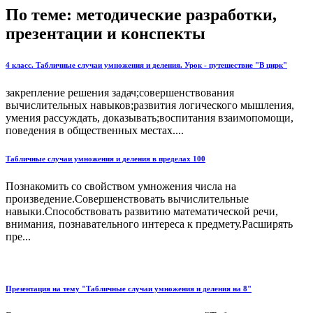
По теме: методические разработки,
презентации и конспекты
4 класс. Табличные случаи умножения и деления. Урок - путешествие "В цирк"
закрепление решения задач;совершенствования
вычислительных навыков;развития логического мышления,
умения рассуждать, доказывать;воспитания взаимопомощи,
поведения в общественных местах....
Табличные случаи умножения и деления в пределах 100
Познакомить со свойством умножения числа на
произведение.Совершенствовать вычислительные
навыки.Способствовать развитию математической речи,
внимания, познавательного интереса к предмету.Расширять
пре...
Презентация на тему "Табличные случаи умножения и деления на 8"