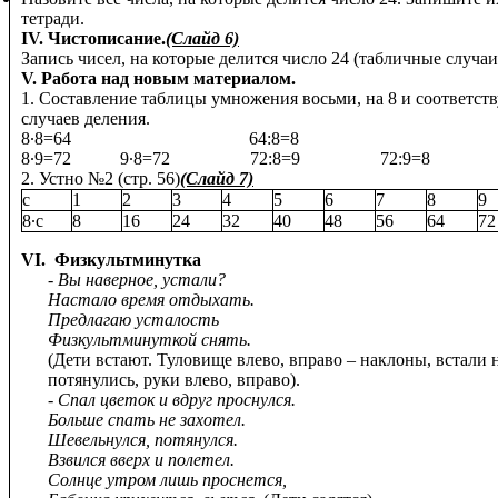
тетради.
IV. Чистописание.
(Слайд 6)
Запись чисел, на которые делится число 24 (табличные случаи
V. Работа над новым материалом.
1. Составление таблицы умножения восьми, на 8 и соответс
случаев деления.
8∙8=64 64:8=8
8∙9=72 9∙8=72 72:8=9 72:9=8
2. Устно №2 (стр. 56)
(Слайд 7)
с
1
2
3
4
5
6
7
8
9
8∙с
8
16
24
32
40
48
56
64
72
VI.
Физкультминутка
- Вы наверное, устали?
Настало время отдыхать.
Предлагаю усталость
Физкультминуткой снять.
(Дети встают. Туловище влево, вправо – наклоны, встали 
потянулись, руки влево, вправо).
- Спал цветок и вдруг проснулся.
Больше спать не захотел.
Шевельнулся, потянулся.
Взвился вверх и полетел.
Солнце утром лишь проснется,