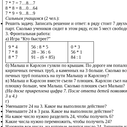
7 * 7 = 7…8…7
8 * 8 = 8…0…64
7 * 9 = 9…8…9
Сильным учащимся
(2 чел.):
Решить задачу. Записать решение и ответ: в ряду стоит 7 дву
парт. Сколько учеников сидит в этом ряду, если 5 мест свобо
3. Фронтальная работа:
а) Игра “Кто быстрее?”
9 * 4
56 : 8 * 5
0 * 3
7 * 8
28 – 36 : 6
56 * 1
8 * 7
91 – (6 + 85)
84 : 1
б) Малыш и Карлсон гуляли по крышам. По дороге им попало
кирпичных печных труб, а каменных на 3 больше. Сколько вс
печных труб попалось на пути Малышу и Карлсону?
в) Малыш и Карлсон вместе съели 7 плюшек. Карлсон съел на
плюшку больше, чем Малыш. Сколько плюшек съел Малыш?
(На доске прикреплена цифра 7. После ответа детей появля
3 и 4.)
г)
Уменьшите 24 на 3. Какое вы выполнили действие?
Уменьшите 24 в 3 раза. Какое вы выполнили действие?
На какое число нужно разделить 24, чтобы получить 6?
Какие числа нужно перемножить, чтобы получить 24?
Назовите все числа, на которые делится число 24. Запишите и