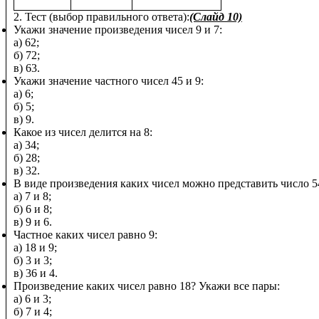
2. Тест (выбор правильного ответа):
(Слайд 10)
Укажи значение произведения чисел 9 и 7:
а) 62;
б) 72;
в) 63.
Укажи значение частного чисел 45 и 9:
а) 6;
б) 5;
в) 9.
Какое из чисел делится на 8:
а) 34;
б) 28;
в) 32.
В виде произведения каких чисел можно представить число 5
а) 7 и 8;
б) 6 и 8;
в) 9 и 6.
Частное каких чисел равно 9:
а) 18 и 9;
б) 3 и 3;
в) 36 и 4.
Произведение каких чисел равно 18? Укажи все пары:
а) 6 и 3;
б) 7 и 4;