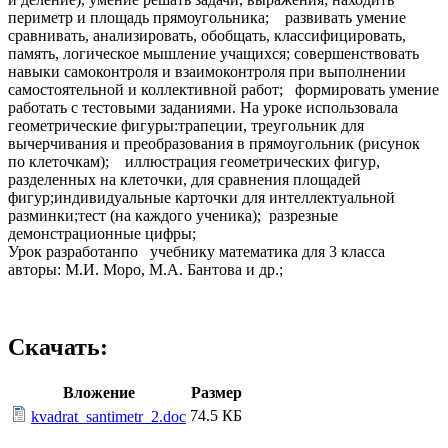
периметр и площадь прямоугольника; развивать умение
сравнивать, анализировать, обобщать, классифицировать,
память, логическое мышление учащихся; совершенствовать
навыки самоконтроля и взаимоконтроля при выполнении
самостоятельной и коллективной работ; формировать умение
работать с тестовыми заданиями. На уроке использовала
геометрические фигуры:трапеции, треугольник для
вычерчивания и преобразования в прямоугольник (рисунок
по клеточкам); иллюстрация геометрических фигур,
разделенных на клеточки, для сравнения площадей
фигур;индивидуальные карточки для интеллектуальной
разминки;тест (на каждого ученика); разрезные
демонстрационные цифры;
Урок разработанпо учебнику математика для 3 класса
авторы: М.И. Моро, М.А. Бантова и др.;
Скачать:
Вложение
Размер
74.5 КБ
kvadrat_santimetr_2.doc