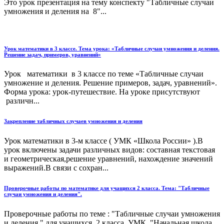
Это урок презентация на тему конспекту "Табличные случаи
умножения и деления на 8"...
Урок математики в 3 классе. Тема урока: «Табличные случаи умножения и деления.
Решение задач, примеров, уравнений»
Урок математики в 3 классе по теме «Табличные случаи
умножение и деления. Решение примеров, задач, уравнений».
Форма урока: урок-путешествие. На уроке присутствуют
различн...
Закрепление табличных случаев умножения и деления
Урок математики в 3-м классе ( УМК «Школа России» ).В
урок включены задачи различных видов: составная текстовая
и геометрическая,решение уравнений, нахождение значений
выражений.В связи с сохран...
Проверочные работы по математике для учащихся 2 класса. Тема: "Табличные
случаи умножения и деления".
Проверочные работы по теме : "Табличные случаи умножения
и деления " для учащихся 2 класса. УМК "Начальная школа