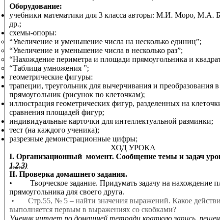
Оборудование:
учебники математики для 3 класса авторы: М.И. Моро, М.А. 
др.;
схемы-опоры:
“Увеличение и уменьшение числа на несколько единиц”;
“Увеличение и уменьшение числа в несколько раз”;
“Нахождение периметра и площади прямоугольника и квадрат
“Таблица умножения ”;
геометрические фигуры:
трапеции, треугольник для вычерчивания и преобразования в
прямоугольник (рисунок по клеточкам);
иллюстрация геометрических фигур, разделенных на клеточки
сравнения площадей фигур;
индивидуальные карточки для интеллектуальной разминки;
тест (на каждого ученика);
разрезные демонстрационные цифры;
ХОД УРОКА
I. Организационный момент. Сообщение темы и задач уро
1,2,3)
II. Проверка домашнего задания.
• Творческое задание. Придумать задачу на нахождение 
прямоугольника для своего друга.
• Стр.55, № 5 – найти значения выражений. Какое действ
выполняется первым в выражениях со скобками?
Ученик читает по домашней тетради краткую запись, решен