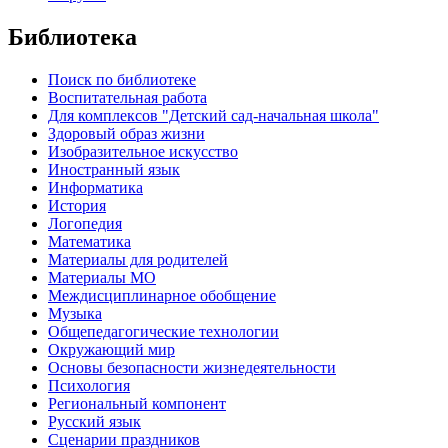
Библиотека
Поиск по библиотеке
Воспитательная работа
Для комплексов "Детский сад-начальная школа"
Здоровый образ жизни
Изобразительное искусство
Иностранный язык
Информатика
История
Логопедия
Математика
Материалы для родителей
Материалы МО
Междисциплинарное обобщение
Музыка
Общепедагогические технологии
Окружающий мир
Основы безопасности жизнедеятельности
Психология
Региональный компонент
Русский язык
Сценарии праздников