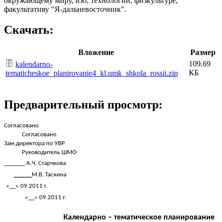
окружающему миру, изо, технологии, физкультуре,
факультативу "Я-дальневосточник".
Скачать:
Вложение
Размер
109.69
kalendarno-
КБ
tematicheskoe_planirovanie4_kl.umk_shkola_rossii.zip
Предварительный просмотр:
Согласовано
Согласовано
Зам.директора по УВР
Руководитель ШМО
_______ А.Ч. Старчкова
____
М.В. Таскина
«__» 09.2011 г.
«__» 09.2011 г.
Календарно – тематическое планирование