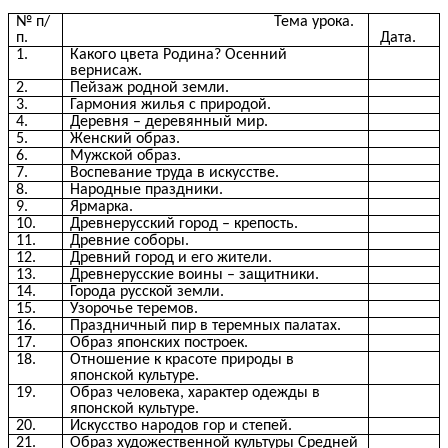
№ п/
Тема урока.
п.
Дата.
1.
Какого цвета Родина? Осенний
вернисаж.
2.
Пейзаж родной земли.
3.
Гармония жилья с природой.
4.
Деревня – деревянный мир.
5.
Женский образ.
6.
Мужской образ.
7.
Воспевание труда в искусстве.
8.
Народные праздники.
9.
Ярмарка.
10.
Древнерусский город – крепость.
11.
Древние соборы.
12.
Древний город и его жители.
13.
Древнерусские воины – защитники.
14.
Города русской земли.
15.
Узорочье теремов.
16.
Праздничный пир в теремных палатах.
17.
Образ японских построек.
18.
Отношение к красоте природы в
японской культуре.
19.
Образ человека, характер одежды в
японской культуре.
20.
Искусство народов гор и степей.
21.
Образ художественной культуры Средней