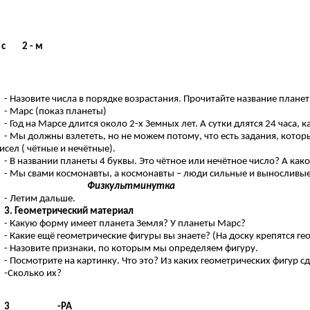
с 2 - м
- Назовите числа в порядке возрастания. Прочитайте название планет
- Марс (показ планеты)
- Год на Марсе длится около 2-х Земных лет. А сутки длятся 24 часа, 
- Мы должны взлететь, но не можем потому, что есть задания, котор
исел ( чётные и нечётные).
- В названии планеты 4 буквы. Это чётное или нечётное число? А како
- Мы свами космонавты, а космонавты – люди сильные и выносливы
Физкультминутка
- Летим дальше.
3. Геометрический материал
- Какую форму имеет планета Земля? У планеты Марс?
- Какие ещё геометрические фигуры вы знаете? (На доску крепятся г
- Назовите признаки, по которым мы определяем фигуру.
- Посмотрите на картинку. Что это? Из каких геометрических фигур с
-Сколько их?
3 -РА