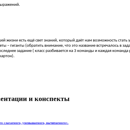
 выражений.
ашей жизни есть ещё свет знаний, который даёт нам возможность стать
ы – гиганты (обратить внимание, что это название встречалось в зада
следнее задание ( класс разбивается на 3 команды и каждая команда р
картон).
езентации и конспекты
ого слагаемого, уменьшаемого, вычитаемого».