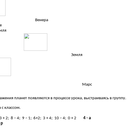
Венер
е
ля
Земля
Марс
жения планет появляются в процессе урока, выстраиваясь в группу.
бота с классом.
 3 + 2; 8 – 4; 9 – 1; 6+2; 3 + 4; 10 – 4; 0 + 2
4 - a
р