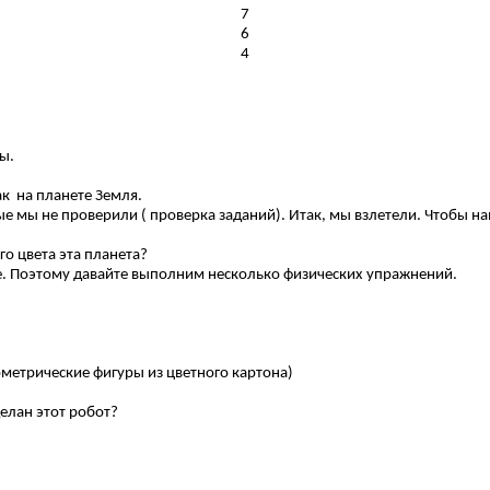
7
6
4
ы.
как на планете Земля.
ые мы не проверили ( проверка заданий). Итак, мы взлетели. Чтобы н
го цвета эта планета?
е. Поэтому давайте выполним несколько физических упражнений.
еометрические фигуры из цветного картона)
делан этот робот?