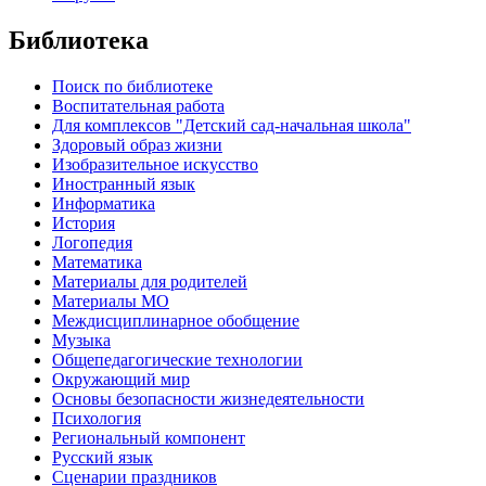
Библиотека
Поиск по библиотеке
Воспитательная работа
Для комплексов "Детский сад-начальная школа"
Здоровый образ жизни
Изобразительное искусство
Иностранный язык
Информатика
История
Логопедия
Математика
Материалы для родителей
Материалы МО
Междисциплинарное обобщение
Музыка
Общепедагогические технологии
Окружающий мир
Основы безопасности жизнедеятельности
Психология
Региональный компонент
Русский язык
Сценарии праздников