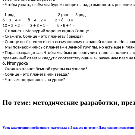
- Чтобы узнать, о чём мы будем говорить, надо выполнить решение
1 ряд 2 ряд 3 ряд
6 + 3 – 4 = 8 – 4 – 2 = 2 + 6 – 3 =
10 – 2 – 2 = 3 + 3 – 1 = 8 - 8 + 4 =
- С планеты Меркурий хорошо видно Солнце.
- Скажите, Солнце – это планета? ( звезда)
- Солнце несёт тепло и свет всему живому на нашей планете. Но в н
- Мы познакомились с планетами Земной группы, но есть ещё и планет
- Пора возвращаться. Чтобы мы быстро вернулись надо выполнить по
правильный ответ и кладут с соответствующим выражением пазл на 
6. Итог урока
- Сколько планет Земной группы вы узнали?
- Солнце – это планета или звезда?
- Что вам понравилось на уроке?
По теме: методические разработки, пр
Урок закрепления пройденного материала в 5 классе по теме:«Нахождение неизвестн