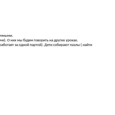
 умными.
че). О них мы будем говорить на других уроках.
аботает за одной партой). Дети собирают пазлы ( найти