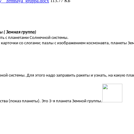
113.77 КБ
emy__zemnaya_gruppa.docx
 ( Земная группа)
ть с планетами Солнечной системы.
; карточки со слогами; пазлы с изображением космонавта, планеты З
ой системы. Для этого надо заправить ракеты и узнать, на какую пла
ства (показ планеты). Это 3-я планета Земной группы.