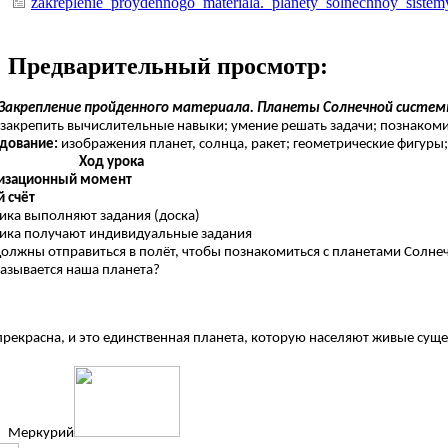
zakreplenie_proydennogo_materiala._planety_solnechnoy_sist
Предварительный просмотр:
Закрепление пройденного материала. Планеты Солнечной системы
закрепить вычислительные навыки; умение решать задачи; познакоми
дование:
изображения планет, солнца, ракет; геометрические фигуры
Ход урока
изационный момент
й счёт
ника выполняют задания (доска)
ника получают индивидуальные задания
олжны отправиться в полёт, чтобы познакомиться с планетами Солнечн
называется наша планета?
прекрасна, и это единственная планета, которую населяют живые суще
Меркурий