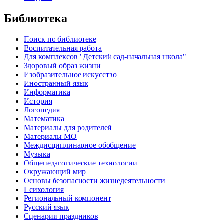
Библиотека
Поиск по библиотеке
Воспитательная работа
Для комплексов "Детский сад-начальная школа"
Здоровый образ жизни
Изобразительное искусство
Иностранный язык
Информатика
История
Логопедия
Математика
Материалы для родителей
Материалы МО
Междисциплинарное обобщение
Музыка
Общепедагогические технологии
Окружающий мир
Основы безопасности жизнедеятельности
Психология
Региональный компонент
Русский язык
Сценарии праздников