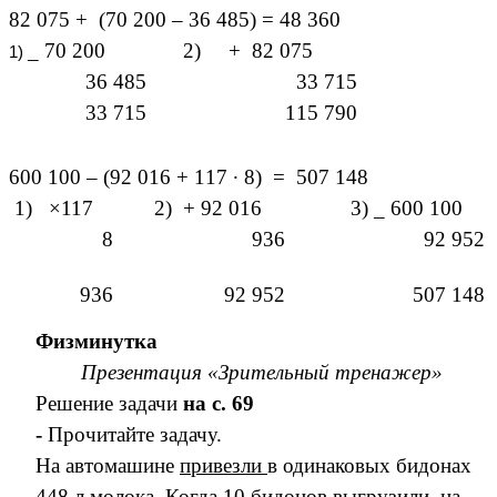
82 075 + (70 200 – 36 485) = 48 360
_ 70 200 2) + 82 075
36 485 33 715
33 715 115 790
600 100 – (92 016 + 117 ∙ 8) = 507 148
1) ×117 2) + 92 016 3) _ 600 100
8 936 92 952
936 92 952 507 148
Физминутка
Презентация «Зрительный тренажер»
Решение задачи
на с. 69
-
Прочитайте задачу.
На автомашине
привезли
в одинаковых бидонах
448 л молока. Когда 10 бидонов
выгрузили
, на