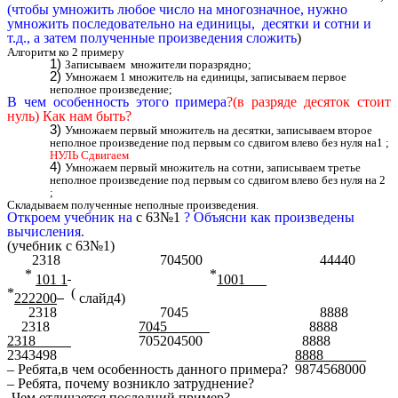
(чтобы умножить любое число на многозначное, нужно
умножить последовательно на единицы, десятки и сотни и
т.д., а затем полученные произведения сложить
)
Алгоритм ко 2 примеру
Записываем множители поразрядно;
Умножаем 1 множитель на единицы, записываем первое
неполное произведение;
В чем особенность этого примера
?(в разряде десяток стоит
нуль) Как нам быть?
Умножаем первый множитель на десятки, записываем второе
неполное произведение под первым со сдвигом влево без нуля на1 ;
НУЛЬ Сдвигаем
Умножаем первый множитель на сотни, записываем третье
неполное произведение под первым со сдвигом влево без нуля на 2
;
Складываем полученные неполные произведения.
Откроем учебник на
с 63№1
? Объясни как произведены
вычисления.
(учебник с 63№1)
2318 704500 44440
*
*
101 1
1001
*
(
222200
слайд4)
2318 7045 8888
2318
7045
8888
2318____
705204500 8888
2343498
8888______
– Ребята,в чем особенность данного примера? 9874568000
– Ребята, почему возникло затруднение?
-Чем отличается последний пример?