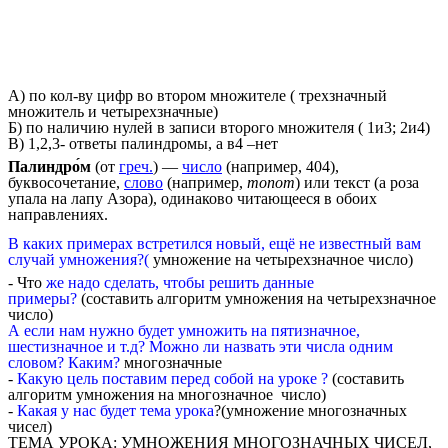
А) по кол-ву цифр во втором множителе ( трехзначный
множитель и четырехзначные)
Б) по наличию нулей в записи второго множителя ( 1и3; 2и4)
В) 1,2,3- ответы палиндромы, а в4 –нет
Палиндро́м
(от
греч.
) —
число
(например, 404),
буквосочетание,
слово
(например,
топот
) или текст (а роза
упала на лапу Азора), одинаково читающееся в обоих
направлениях.
В каких примерах встретился новый, ещё не известный вам
случай умножения?(
умножение на четырехзначное число)
- Что
же надо сделать, чтобы решить данные
примеры?
(составить алгоритм умножения на четырехзначное
число)
А если нам нужно будет умножить на пятизначное,
шестизначное и т.д? Можно ли назвать эти числа одним
словом? Каким?
многозначные
-
Какую цель поставим перед собой на уроке ?
(составить
алгоритм умножения на многозначное число)
-
Какая у нас будет тема урока
?(умножение многозначных
чисел)
ТЕМА УРОКА: УМНОЖЕНИЯ МНОГОЗНАЧНЫХ ЧИСЕЛ,