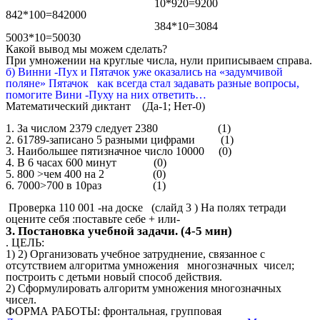
10*920=9200
842*100=842000
384*10=3084
5003*10=50030
Какой вывод мы можем сделать?
При умножении на круглые числа, нули приписываем справа.
б) Винни -Пух и Пятачок уже оказались на «задумчивой
поляне» Пятачок как всегда стал задавать разные вопросы,
помогите Вини -Пуху на них ответить…
Математический диктант (Да-1; Нет-0)
1. За числом 2379 следует 2380 (1)
2. 61789-записано 5 разными цифрами (1)
3. Наибольшее пятизначное число 10000 (0)
4. В 6 часах 600 минут (0)
5. 800 >чем 400 на 2 (0)
6. 7000>700 в 10раз (1)
Проверка 110 001 -на доске (слайд 3 ) На полях тетради
оцените себя :поставьте себе + или-
3. Постановка учебной задачи. (4-5 мин)
. ЦЕЛЬ:
1) 2) Организовать учебное затруднение, связанное с
отсутствием алгоритма умножения многозначных чисел;
построить с детьми новый способ действия.
2) Сформулировать алгоритм умножения многозначных
чисел.
ФОРМА РАБОТЫ: фронтальная, групповая