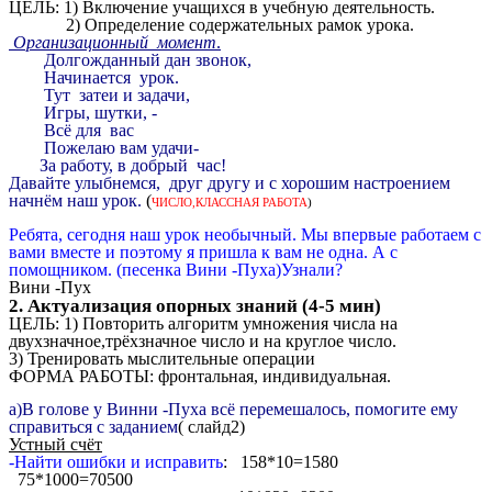
ЦЕЛЬ: 1) Включение учащихся в учебную деятельность.
2) Определение содержательных рамок урока.
Организационный момент
.
Долгожданный дан звонок,
Начинается урок.
Тут затеи и задачи,
Игры, шутки, -
Всё для вас
Пожелаю вам удачи-
За работу, в добрый час!
Давайте улыбнемся, друг другу и с хорошим настроением
начнём наш урок.
(
ЧИСЛО,КЛАССНАЯ РАБОТА
)
Ребята, сегодня наш урок необычный. Мы впервые работаем с
вами вместе и поэтому я пришла к вам не одна. А с
помощником. (песенка Вини -Пуха)Узнали?
Вини -Пух
2. Актуализация опорных знаний (4-5 мин)
ЦЕЛЬ: 1) Повторить алгоритм умножения числа на
двухзначное,трёхзначное число и на круглое число.
3) Тренировать мыслительные операции
ФОРМА РАБОТЫ: фронтальная, индивидуальная.
а)В голове у Винни -Пуха всё перемешалось, помогите ему
справиться с заданием
( слайд2)
Устный счёт
-Найти ошибки и исправить
: 158*10=1580
75*1000=70500