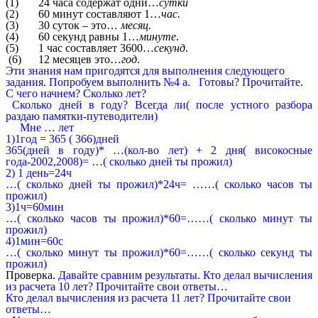
(1) 24 часа содержат одни…
сутки
(2) 60 минут составляют 1…
час.
(3) 30 суток – это…
месяц.
(4) 60 секунд равны 1…
минуте
.
(5) 1 час составляет 3600…
секунд
.
(6) 12 месяцев это…
год
.
Эти знания нам пригодятся для выполнения следующего
задания. Попробуем выполнить №4 а. Готовы? Прочитайте.
С чего начнем? Сколько лет?
Сколько дней в году? Всегда ли( после устного разбора
раздаю памятки-путеводители)
Мне … лет
1)1год = 365 ( 366)дней
365(дней в году)* …(кол-во лет) + 2 дня( високосные
года-2002,2008)= …( сколько дней ты прожил)
2) 1 день=24ч
…( сколько дней ты прожил)*24ч= ……( сколько часов ты
прожил)
3)1ч=60мин
…( сколько часов ты прожил)*60=……( сколько минут ты
прожил)
4)1мин=60с
…( сколько минут ты прожил)*60=……( сколько секунд ты
прожил)
Проверка.
Давайте сравним результаты. Кто делал вычисления
из расчета 10 лет? Прочитайте свои ответы…
Кто делал вычисления из расчета 11 лет? Прочитайте свои
ответы…