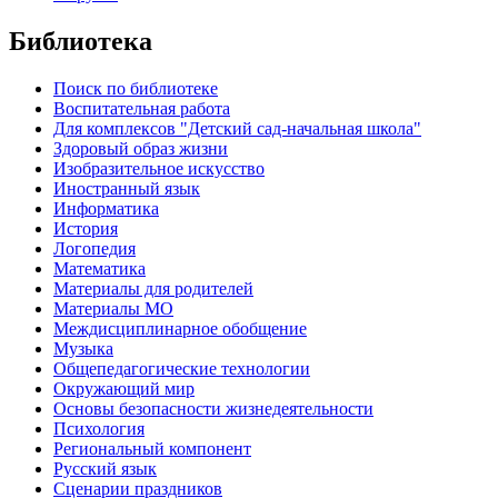
Библиотека
Поиск по библиотеке
Воспитательная работа
Для комплексов "Детский сад-начальная школа"
Здоровый образ жизни
Изобразительное искусство
Иностранный язык
Информатика
История
Логопедия
Математика
Материалы для родителей
Материалы МО
Междисциплинарное обобщение
Музыка
Общепедагогические технологии
Окружающий мир
Основы безопасности жизнедеятельности
Психология
Региональный компонент
Русский язык
Сценарии праздников