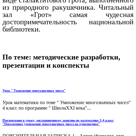
виде сталактитового грота, выполненного
из природного ракушечника. Читальный
зал «Грот» самая чудесная
достопримечательность национальной
библиотеки.
По теме: методические разработки,
презентации и конспекты
Урок " Умножение многозначных чисел"
Урок математики по теме " Умножение многозначных чисел"
4 класс по программе " ШколаXXI века"...
Презентация к уроку, дистанционному занятию по математике 3-4 класс
"Письменное умножение многозначных чисел на однозначное"
ПОЯСНИТЕЛЬНАЯ ЗАПИСКА 1. Автор (фамилия, имя,