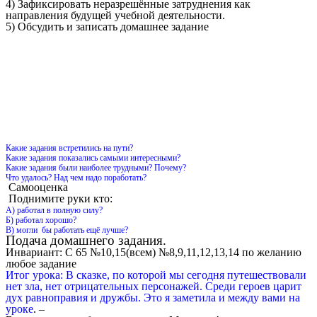
4) Зафиксировать неразрешённые затруднения как
направления будущей учебной деятельности.
5) Обсудить и записать домашнее задание
Какие задания встретились на пути?
Какие задания показались самыми интересными?
Какие задания были наиболее трудными? Почему?
Что удалось? Над чем надо поработать?
Самооценка
Поднимите руки кто:
А) работал в полную силу?
Б) работал хорошо?
В) могли бы работать ещё лучше?
Подача домашнего задания.
Инвариант: С 65 №10,15(всем) №8,9,11,12,13,14 по желанию
любое задание
Итог урока: В сказке, по которой мы сегодня путешествовали
нет зла, нет отрицательных персонажей. Среди героев царит
дух равноправия и дружбы. Это я заметила и между вами на
уроке
. –