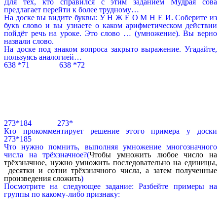
Для тех, кто справился с этим заданием Мудрая сова
предлагает перейти к более трудному…
На доске вы видите буквы: У Н Ж Е О М Н Е И. Соберите из
букв слово и вы узнаете о каком арифметическом действии
пойдёт речь на уроке. Это слово … (умножение). Вы верно
назвали слово.
На доске под знаком вопроса закрыто выражение. Угадайте,
пользуясь аналогией…
638 *71 638 *72
273*184 273*
Кто прокомментирует решение этого примера у доски
273*185
Что нужно помнить, выполняя умножение многозначного
числа на трёхзначное?(
Чтобы умножить любое число на
трёхзначное, нужно умножить последовательно на единицы,
десятки и сотни трёхзначного числа, а затем полученные
произведения сложить
)
Посмотрите на следующее задание: Разбейте примеры на
группы по какому-либо признаку: