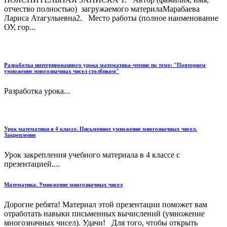
отчество полностью) загружаемого материлаМарабаева
Лариса Атагулыевна2. Место работы (полное наименование
ОУ, гор...
Разработка интегрированного урока математика-чтение по теме: "Повторяем
умножение многозначных чисел столбиком"
Разработка урока...
Урок математики в 4 классе. Письменное умножение многозначных чисел.
Закрепление
Урок закрепления учебного материала в 4 классе с
презентацией....
Математика. Умножение многозначных чисел
Дорогие ребята! Материал этой презентации поможет вам
отработать навыки письменных вычислений (умножение
многозначных чисел). Удачи! Для того, чтобы открыть