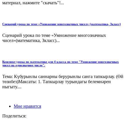
материал, нажмите "скачать"!...
Сценарий урока по теме «Умножение многозначных чисел» (математика, Зкласс)
Сценарий урока по теме «Умножение многозначных
чисел»(математика, Зкласс)...
Конспект урока по математике для 4 класса по теме "Умножение многозначных
чисел на однозначное число".
Тема: Күбурынлы саннарны берурынлы санга тапкырлау. (Өй
төзибез)Максаты: 1. Тапкырлау турындагы белемнәрен
ныгыту....
Мне нравится
Поделиться: