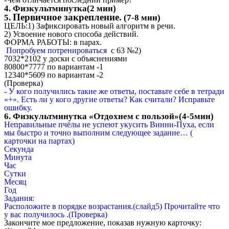
4. Физкультминутка(2 мин)
Первичное закрепление.
5.
(7-8 мин)
ЦЕЛЬ:1) Зафиксировать новый алгоритм в речи.
2) Усвоение нового способа действий.
ФОРМА РАБОТЫ: в парах.
Попробуем потренироваться
с 63 №2)
7032*2102 у доски с объяснениями
80800*7777 по вариантам -1
12340*5609 по вариантам -2
(Проверка)
- У кого получились такие же ответы, поставьте себе в тетради
«+». Есть ли у кого другие ответы? Как считали? Исправьте
ошибку.
6. Физкультминутка «Отдохнем с пользой»(4-5мин)
Неправильные пчёлы не успеют укусить Винни-Пуха, если
мы быстро и точно выполним следующее задание… (
карточки на партах)
Секунда
Минута
Час
Сутки
Месяц
Год
Задания:
Расположите в порядке возрастания.(слайд5) Прочитайте что
у вас получилось .(Проверка)
Закончите мое предложение, показав нужную карточку: