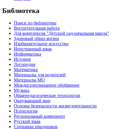
Библиотека
Поиск по библиотеке
Воспитательная работа
Для комплексов "Детский сад-начальная школа"
Здоровый образ жизни
Изобразительное искусство
Иностранный язык
Информатика
История
Логопедия
Математика
Материалы для родителей
Материалы МО
Междисциплинарное обобщение
Музыка
Общепедагогические технологии
Окружающий мир
Основы безопасности жизнедеятельности
Психология
Региональный компонент
Русский язык
Сценарии праздников