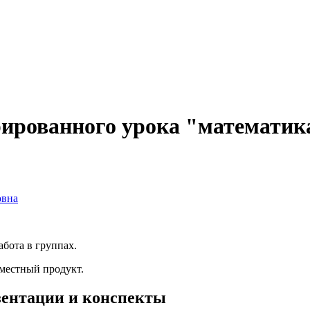
рированного урока "математик
овна
абота в группах.
вместный продукт.
езентации и конспекты