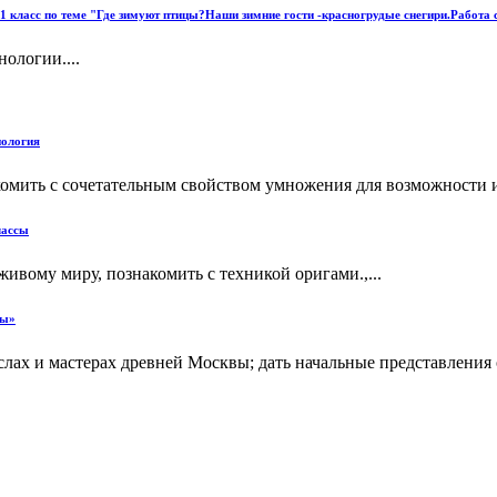
 класс по теме "Где зимуют птицы?Наши зимние гости -красногрудые снегири.Работа с
ологии....
нология
акомить с сочетательным свойством умножения для возможност
лассы
ивому миру, познакомить с техникой оригами.,...
вы»
слах и мастерах древней Москвы; дать начальные представления 