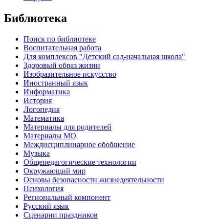
Библиотека
Поиск по библиотеке
Воспитательная работа
Для комплексов "Детский сад-начальная школа"
Здоровый образ жизни
Изобразительное искусство
Иностранный язык
Информатика
История
Логопедия
Математика
Материалы для родителей
Материалы МО
Междисциплинарное обобщение
Музыка
Общепедагогические технологии
Окружающий мир
Основы безопасности жизнедеятельности
Психология
Региональный компонент
Русский язык
Сценарии праздников