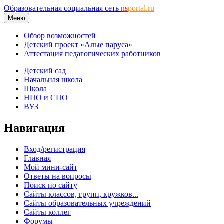
Образовательная социальная сеть
ns
portal.ru
Меню
Обзор возможностей
Детский проект «Алые паруса»
Аттестация педагогических работников
Детский сад
Начальная школа
Школа
НПО и СПО
ВУЗ
Навигация
Вход/регистрация
Главная
Мой мини-сайт
Ответы на вопросы
Поиск по сайту
Сайты классов, групп, кружков...
Сайты образовательных учреждений
Сайты коллег
Форумы