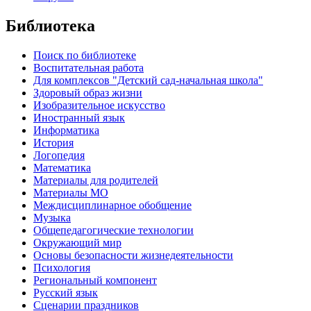
Библиотека
Поиск по библиотеке
Воспитательная работа
Для комплексов "Детский сад-начальная школа"
Здоровый образ жизни
Изобразительное искусство
Иностранный язык
Информатика
История
Логопедия
Математика
Материалы для родителей
Материалы МО
Междисциплинарное обобщение
Музыка
Общепедагогические технологии
Окружающий мир
Основы безопасности жизнедеятельности
Психология
Региональный компонент
Русский язык
Сценарии праздников