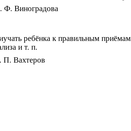
радова
иучать ребёнка к правильным приёмам
иза и т. п.
еров