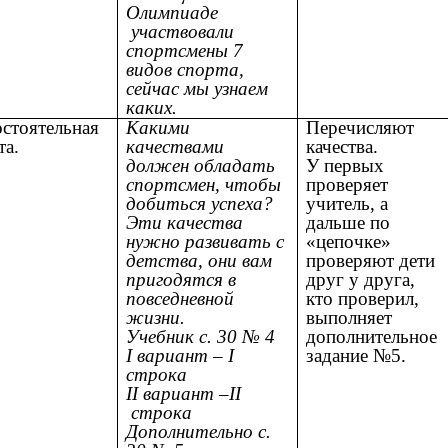
Олимпиаде
участвовали
спортсмены 7
видов спорта,
сейчас мы узнаем
каких.
стоятельная
Какими
Перечисляют
та.
качествами
качества.
должен обладать
У первых
спортсмен, чтобы
проверяет
добиться успеха?
учитель, а
Эти качества
дальше по
нужно развивать с
«цепочке»
детства, они вам
проверяют дети
пригодятся в
друг у друга,
повседневной
кто проверил,
жизни.
выполняет
Учебник с. 30 № 4
дополнительное
I вариант – I
задание №5.
строка
II вариант –II
строка
Дополнительно с.