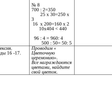
№ 8
700 : 2=350
25 х 30=250 х
3
16 х 200=160 х 2
10х404 < 440
96 : 4 = 960: 4
500 : 50= 50: 5
ексия.
Проводим «
ды 16 -17.
Цветочную
церемонию».
Все награждаются
цветами, найдите
свой цветок.