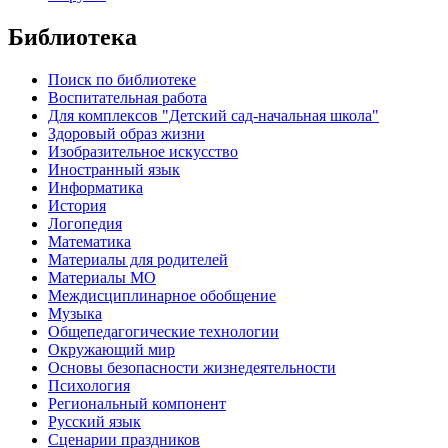
Библиотека
Поиск по библиотеке
Воспитательная работа
Для комплексов "Детский сад-начальная школа"
Здоровый образ жизни
Изобразительное искусство
Иностранный язык
Информатика
История
Логопедия
Математика
Материалы для родителей
Материалы МО
Междисциплинарное обобщение
Музыка
Общепедагогические технологии
Окружающий мир
Основы безопасности жизнедеятельности
Психология
Региональный компонент
Русский язык
Сценарии праздников