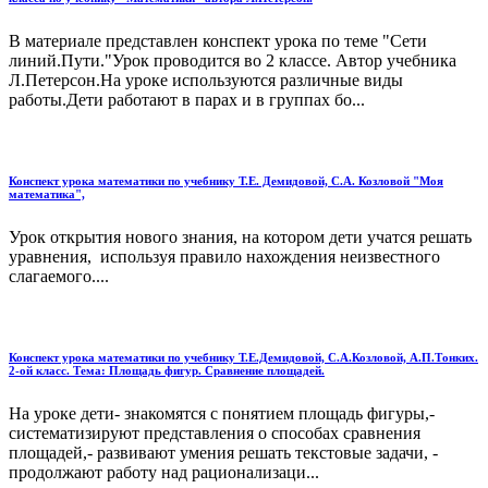
В материале представлен конспект урока по теме "Сети
линий.Пути."Урок проводится во 2 классе. Автор учебника
Л.Петерсон.На уроке используются различные виды
работы.Дети работают в парах и в группах бо...
Конспект урока математики по учебнику Т.Е. Демидовой, С.А. Козловой "Моя
математика",
Урок открытия нового знания, на котором дети учатся решать
уравнения, используя правило нахождения неизвестного
слагаемого....
Конспект урока математики по учебнику Т.Е.Демидовой, С.А.Козловой, А.П.Тонких.
2-ой класс. Тема: Площадь фигур. Сравнение площадей.
На уроке дети- знакомятся с понятием площадь фигуры,-
систематизируют представления о способах сравнения
площадей,- развивают умения решать текстовые задачи, -
продолжают работу над рационализаци...