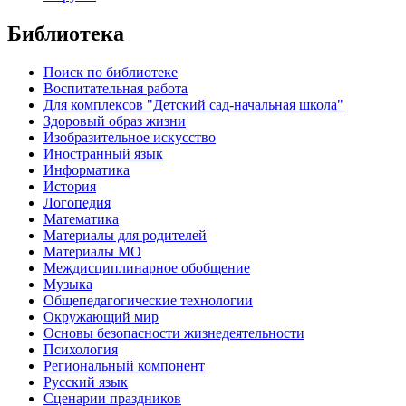
Библиотека
Поиск по библиотеке
Воспитательная работа
Для комплексов "Детский сад-начальная школа"
Здоровый образ жизни
Изобразительное искусство
Иностранный язык
Информатика
История
Логопедия
Математика
Материалы для родителей
Материалы МО
Междисциплинарное обобщение
Музыка
Общепедагогические технологии
Окружающий мир
Основы безопасности жизнедеятельности
Психология
Региональный компонент
Русский язык
Сценарии праздников