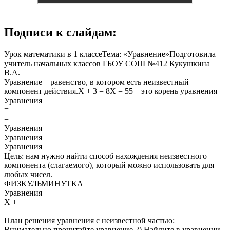
Подписи к слайдам:
Урок математики в 1 классеТема: «Уравнение»Подготовила
учитель начальных классов ГБОУ СОШ №412 Кукушкина
В.А.
Уравнение – равенство, в котором есть неизвестный
компонент действия.Х + 3 = 8Х = 55 – это корень уравнения
Уравнения
=
=
Уравнения
Уравнения
Уравнения
Цель: нам нужно найти способ нахождения неизвестного
компонента (слагаемого), который можно использовать для
любых чисел.
ФИЗКУЛЬМИНУТКА
Уравнения
Х +
=
План решения уравнения с неизвестной частью:
Внимательно прочитайте уравнение.2) Найдите в уравнении