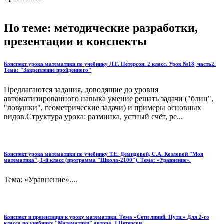
По теме: методические разработки,
презентации и конспекты
Конспект урока математики по учебнику Л.Г. Петерсон. 2 класс. Урок №18, часть2.
Тема: "Закрепление пройденного"
Предлагаются задания, доводящие до уровня
автоматизированного навыка умение решать задачи ("блиц",
"ловушки", геометрические задачи) и примеры основных
видов.Структура урока: разминка, устный счёт, ре...
Конспект урока математики по учебнику Т.Е. Демидовой, С.А. Козловой "Моя
математика", 1-й класс (программа "Школа-2100"). Тема: «Уравнение».
Тема: «Уравнение»....
Конспект и презентация к уроку математики. Тема «Сети линий. Пути.» Для 2-го
класса по учебнику "Математики" автора Л.Петерсон.