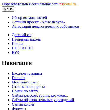
Образовательная социальная сеть
ns
portal.ru
Меню
Обзор возможностей
Детский проект «Алые паруса»
Аттестация педагогических работников
Детский сад
Начальная школа
Школа
НПО и СПО
ВУЗ
Навигация
Вход/регистрация
Главная
Мой мини-сайт
Ответы на вопросы
Поиск по сайту
Сайты классов, групп, кружков...
Сайты образовательных учреждений
Сайты коллег
Форумы