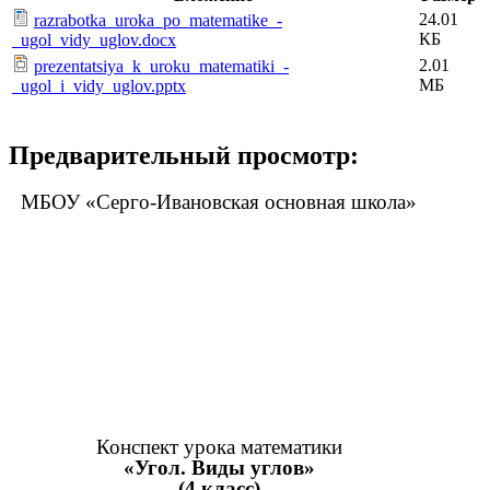
24.01
razrabotka_uroka_po_matematike_-
КБ
_ugol_vidy_uglov.docx
2.01
prezentatsiya_k_uroku_matematiki_-
МБ
_ugol_i_vidy_uglov.pptx
Предварительный просмотр:
МБОУ «Серго-Ивановская основная школа»
Конспект урока математики
«Угол. Виды углов»
(4 класс)