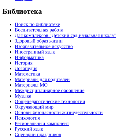
Библиотека
Поиск по библиотеке
Воспитательная работа
Для комплексов "Детский сад-начальная школа"
Здоровый образ жизни
Изобразительное искусство
Иностранный язык
Информатика
История
Логопедия
Математика
Материалы для родителей
Материалы МО
Междисциплинарное обобщение
Музыка
Общепедагогические технологии
Окружающий мир
Основы безопасности жизнедеятельности
Психология
Региональный компонент
Русский язык
Сценарии праздников