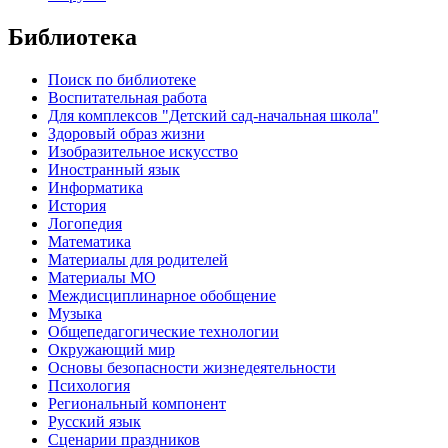
Библиотека
Поиск по библиотеке
Воспитательная работа
Для комплексов "Детский сад-начальная школа"
Здоровый образ жизни
Изобразительное искусство
Иностранный язык
Информатика
История
Логопедия
Математика
Материалы для родителей
Материалы МО
Междисциплинарное обобщение
Музыка
Общепедагогические технологии
Окружающий мир
Основы безопасности жизнедеятельности
Психология
Региональный компонент
Русский язык
Сценарии праздников