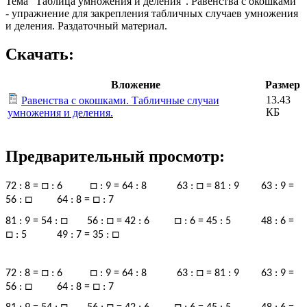
Тема "Таблица умножения и деления". Равенства с окошками
- упражнение для закрепления табличных случаев умножения
и деления. Раздаточный материал.
Скачать:
Вложение
Размер
13.43
Равенства с окошками. Табличные случаи
КБ
умножения и деления.
Предварительный просмотр:
□
□
□
72 : 8 =
: 6
: 9 = 64 : 8 63 :
= 81 : 9 63 : 9 =
□
□
56 :
64 : 8 =
: 7
□
□
□
81 : 9 = 54 :
56 :
= 42 : 6
: 6 = 45 : 5 48 : 6 =
□
□
: 5 49 : 7 = 35 :
□
□
□
72 : 8 =
: 6
: 9 = 64 : 8 63 :
= 81 : 9 63 : 9 =
□
□
56 :
64 : 8 =
: 7