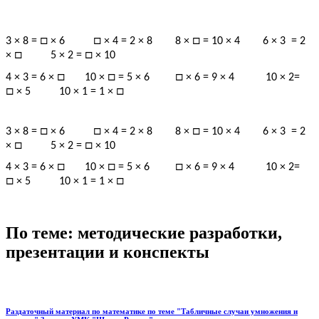
□
□
□
3 × 8 =
× 6
× 4 = 2 × 8 8 ×
= 10 × 4 6 × 3 = 2
□
□
×
5 × 2 =
× 10
□
□
□
4 × 3 = 6 ×
10 ×
= 5 × 6
× 6 = 9 × 4 10 × 2=
□
□
× 5 10 × 1 = 1 ×
□
□
□
3 × 8 =
× 6
× 4 = 2 × 8 8 ×
= 10 × 4 6 × 3 = 2
□
□
×
5 × 2 =
× 10
□
□
□
4 × 3 = 6 ×
10 ×
= 5 × 6
× 6 = 9 × 4 10 × 2=
□
□
× 5 10 × 1 = 1 ×
По теме: методические разработки,
презентации и конспекты
Раздаточный материал по математике по теме "Табличные случаи умножения и