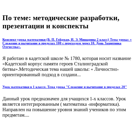
По теме: методические разработки,
презентации и конспекты
Конспект урока математики (Б. П. Гейдман, И. Э. Мишарина 2 класс) Тема урока: «
Сложение и вычитание в пределах 100 с переходом через 10. День Защитника
Отечества».
Я работаю в кадетской школе № 1780, которая носит название
«Кадетский корпус памяти героев Сталинградской
битвы».Методическая тема нашей школы: « Личностно-
ориентированный подход в создани...
Урок математики в 1 классе. Тема урока "Сложение и вычитание в пределах 20"
Данный урок предназначен для учащихся 1-х классов. Урок
является интегрированным ( математика -информатика).
Направлен на повышение уровня знаний учеников по этим
предметам....