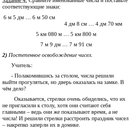
Задание 4.
Сравните именованные числа и поставьте
соответствующие знаки:
6 м 5 дм … 6 м 50 см
4 дм 8 см … 4 дм 70 мм
5 км 080 м … 5 км 800 м
7 м 9 дм … 7 м 91 см
2)
Постепенное освобождение чисел.
Учитель:
- Полакомившись за столом, числа решили
выйти прогуляться, но дверь оказалась на замке. В
чём дело?
Оказывается, стрелки очень обиделись, что их
не пригласили к столу, хотя они считают себя
главными – ведь они же показывают время, а не
числа! И решили стрелки расстроить праздник чисел
– накрепко заперли их в домике.