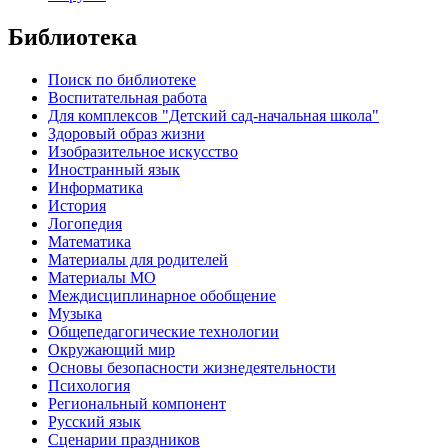
Библиотека
Поиск по библиотеке
Воспитательная работа
Для комплексов "Детский сад-начальная школа"
Здоровый образ жизни
Изобразительное искусство
Иностранный язык
Информатика
История
Логопедия
Математика
Материалы для родителей
Материалы МО
Междисциплинарное обобщение
Музыка
Общепедагогические технологии
Окружающий мир
Основы безопасности жизнедеятельности
Психология
Региональный компонент
Русский язык
Сценарии праздников