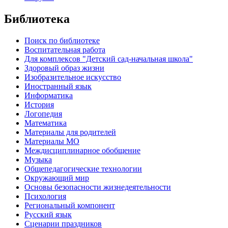
Библиотека
Поиск по библиотеке
Воспитательная работа
Для комплексов "Детский сад-начальная школа"
Здоровый образ жизни
Изобразительное искусство
Иностранный язык
Информатика
История
Логопедия
Математика
Материалы для родителей
Материалы МО
Междисциплинарное обобщение
Музыка
Общепедагогические технологии
Окружающий мир
Основы безопасности жизнедеятельности
Психология
Региональный компонент
Русский язык
Сценарии праздников