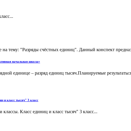
ласс...
на тему: "Разряды счёстных единиц". Данный конспект предназ
тивная начальная школа»
ядной единице – разряд единиц тысяч.Планируемые результаты:п
ц и класс тысяч" 3 класс
 классы. Класс единиц и класс тысяч" 3 класс...