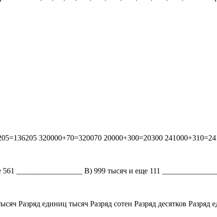
205=136205 320000+70=320070 20000+300=20300 241000+310=24
е 561 _________________ В) 999 тысяч и еще 111 ______________
тысяч Разряд единиц тысяч Разряд сотен Разряд десятков Разряд 