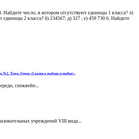
5 3. Найдите число, в котором отсутствуют единицы 1 класса? л)
 единицы 2 класса? б) 234567; д) 327 ; е) 459 730 6. Найдите
к №2. Тема: Герои «Сказки о рыбаке и рыбке».
ереди, синквейн...
азовательных учреждений VIII вида...