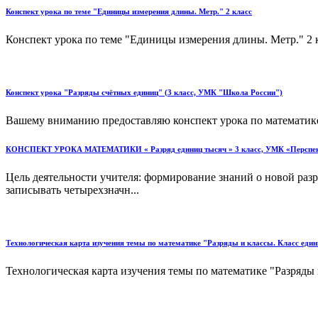
Конспект урока по теме "Единицы измерения длины. Метр." 2 класс
Конспект урока по теме "Единицы измерения длины. Метр." 2 к
Конспект урока "Разряды счётных единиц" (3 класс, УМК "Школа России")
Вашему вниманию предоставляю конспект урока по математике 
КОНСПЕКТ УРОКА МАТЕМАТИКИ « Разряд единиц тысяч » 3 класс, УМК «Перспек
Цель деятельности учителя: формирование знаний о новой разр
записывать четырехзначн...
Технологическая карта изучения темы по математике "Разряды и классы. Класс едини
Технологическая карта изучения темы по математике "Разряды и