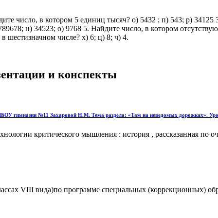
йдите число, в котором 5 единиц тысяч? о) 5432 ; п) 543; р) 3412
89678; н) 34523; о) 9768 5. Найдите число, в котором отсутствуют
в шестизначном числе? х) 6; ц) 8; ч) 4.
езентации и конспекты
 МБОУ гимназии №11 Захаровой Н.М. Тема раздела: «Там на неведомых дорожках». Уро
хнологии критического мышления : история , рассказанная по оч
лассах VIII вида)по программе специальных (коррекционных) обр