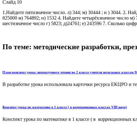
Слайд 10
1.Найдите пятизначное число. л) 344; м) 30444 ; н ) 3044. 2. На
825000 м) 764892; н) 1532 4. Найдите четырёхзначное число м) 7
шестизначное число г) 5823; д)24761; е) 243596 7. Сколько цифр 
По теме: методические разработки, пр
План-конспект урока литературного чтения во 2 классе учителя начальных классов
В разработке урока использовала карточки ресурса ЕКЦРО и те
Конспект урока по математике в 1 классе ( в коррекционных классах VIII вида)
Конспект урока по математике в 1 классе ( в коррекционных к