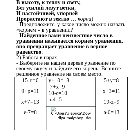
В высоту, к теплу и свету,
Без усилий лезут ветки,
И настойчивей, упорней
Прорастают в землю
…
корни
)
-
Предположите, у какое число можно назвать
«корнем » в уравнении?
-
Найденное вами неизвестное число в
уравнении называется корнем уравнения,
оно превращает уравнение в верное
равенство
.
2) Работа в парах.
- Выберите на нашем дереве уравнение по
своему вкусу и найдите его корень. Верните
решенное уравнение на своем место.
15-п=6
у+10=18
5+у=8
7+х=9
9+р=11
х+3=11
10-с=10
в-4=5
х+7=13
19-z=9
е-7=8
а-6=13