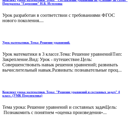
Конспект урока математики. Тема: "Составление уравнений по условию, по схеме"
Программа "Гармония" Н.Б. Истомина
Урок разработан в соответствии с требованиями ФГОС
нового поколения....
Урок математики. Тема: Решение уравнений.
Урок математики в 3 классе.Тема: Решение уравненийТип:
Закрепление.Вид: Урок - путешествие.Цель:
Совершенствовать навык решения уравнений; развивать
вычислительный навык.Развивать: познавательные проц...
Конспект урока математики. Тема: "Решение уравнений и составных задач" 4
класс. (УМК Перспектива)
Тема урока: Решение уравнений и составных задачЦель:
Познакомить с понятием «оценка произведения»...