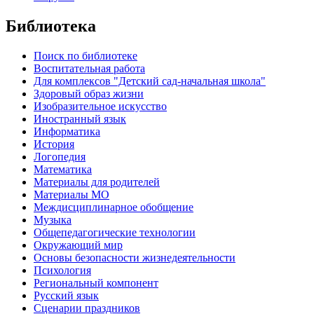
Библиотека
Поиск по библиотеке
Воспитательная работа
Для комплексов "Детский сад-начальная школа"
Здоровый образ жизни
Изобразительное искусство
Иностранный язык
Информатика
История
Логопедия
Математика
Материалы для родителей
Материалы МО
Междисциплинарное обобщение
Музыка
Общепедагогические технологии
Окружающий мир
Основы безопасности жизнедеятельности
Психология
Региональный компонент
Русский язык
Сценарии праздников