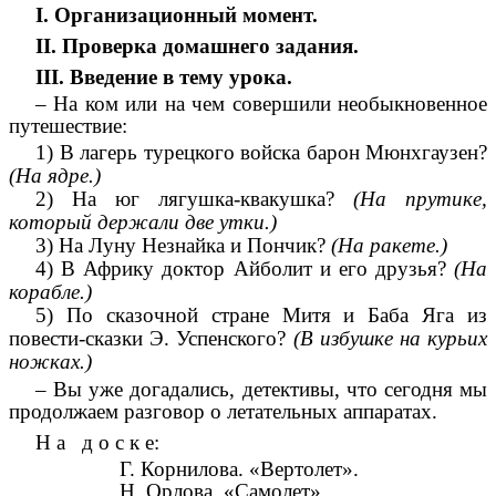
I. Организационный момент.
II. Проверка домашнего задания.
III. Введение в тему урока.
– На ком или на чем совершили необыкновенное
путешествие:
1) В лагерь турецкого войска барон Мюнхгаузен?
(На ядре.)
2) На юг лягушка-квакушка?
(На прутике,
который держали две утки.)
3) На Луну Незнайка и Пончик?
(На ракете.)
4) В Африку доктор Айболит и его друзья?
(На
корабле.)
5) По сказочной стране Митя и Баба Яга из
повести-сказки Э. Успенского?
(В избушке на курьих
ножках.)
– Вы уже догадались, детективы, что сегодня мы
продолжаем разговор о летательных аппаратах.
Н а д о с к е:
Г. Корнилова. «Вертолет».
Н. Орлова. «Самолет».