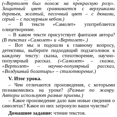
(«Вертолет был похож на прекрасную розу».
Защитный цвет сравнивается с верхушками
деревьев, желтый, песочный цвет
–
с дюнами,
серый
–
с пасмурным небом.)
– В тексте «Самолет» употребляется
олицетворение.
– В каком тексте присутствует фантазия автора?
(В текстах «Самолет» и «Вертолет».)
– Вот мы и подошли к главному вопросу,
детективы, выберите подходящий подзаголовок к
каждому тексту: сказка, стихотворение, научно-
популярный рассказ.
(«Самолет»
–
сказка,
«Вертолет»
–
научно-популярный рассказ,
«Воздушный богатырь»
–
стихотворение.)
V. Итог урока.
– Чем отличаются произведения, с которыми
познакомились на уроке?
(Разные по жанру.
Авторы используют разные приемы.)
– Какое произведение дало вам новые сведения о
самолетах? Какое из них затронуло ваши чувства?
Домашнее задание:
чтение текстов.