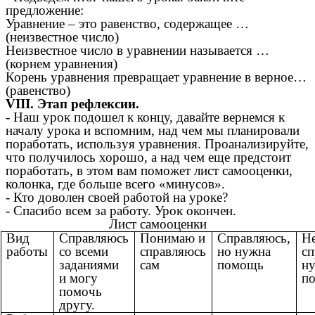
предложение:
Уравнение – это равенство, содержащее …
(неизвестное число)
Неизвестное число в уравнении называется …
(корнем уравнения)
Корень уравнения превращает уравнение в верное…
(равенство)
VIII. Этап рефлексии.
- Наш урок подошел к концу, давайте вернемся к
началу урока и вспомним, над чем мы планировали
поработать, используя уравнения. Проанализируйте,
что получилось хорошо, а над чем еще предстоит
поработать, в этом вам поможет лист самооценки,
колонка, где больше всего «минусов».
- Кто доволен своей работой на уроке?
- Спасибо всем за работу. Урок окончен.
Лист самооценки
Вид
Справляюсь
Понимаю и
Справляюсь,
Н
работы
со всеми
справляюсь
но нужна
сп
заданиями
сам
помощь
н
и могу
п
помочь
другу.