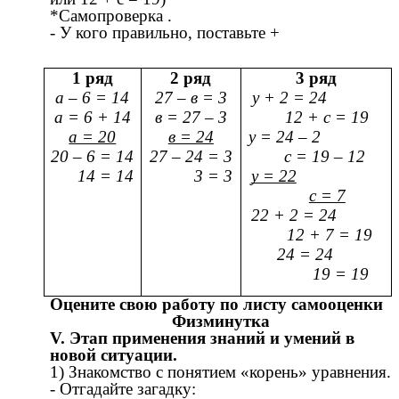
*Самопроверка .
- У кого правильно, поставьте +
1 ряд
2 ряд
3 ряд
а – 6 = 14
27 – в = 3
у + 2 = 24
а = 6 + 14
в = 27 – 3
12 + с = 19
а = 20
в = 24
у = 24 – 2
20 – 6 = 14
27 – 24 = 3
с = 19 – 12
14 = 14
3 = 3
у = 22
с = 7
22 + 2 = 24
12 + 7 = 19
24 = 24
19 = 19
Оцените свою работу по листу самооценки
Физминутка
V. Этап применения знаний и умений в
новой ситуации.
1) Знакомство с понятием «корень» уравнения.
- Отгадайте загадку: