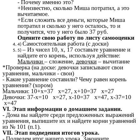
- Почему именно это?
+Неизвестно, сколько Миша потратил, а это
вычитаемое.
+Если сложить все деньги, которые Миша
потратил и сколько у него осталось, то и
получится, что у него было 37 руб.
Оцените свою работу по листу самооценки
Самостоятельная работа (с доски)
– Из чисел 10, х, 17 составьте уравнение и
найдите его корень, используя действие:
Мальчики
– сложение,
девочки
– вычитание
*Проверка (на доске: девочки записывают свои
уравнения, мальчики - свои)
- Какие уравнение составили? Чему равен корень
уравнения? (хором)
Мальчики: 10+х=37 х=27, х+10=37 х=27
Девочки: 37-х=10 х=27, х-10=37 х=47, х-37=10
х=47
VI. Этап информации о домашнем задании.
- Дома вы найдете среди предложенных выражений
уравнения, выпишите их и найдете корни уравнений
из № 101 (п.1).
VII. Этап подведения итогов урока.
- Подведем итог нашего урока. Закончите