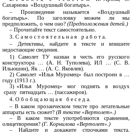
Сахарнова «Воздушный богатырь».
– Произведение называется «Воздушный
богатырь». По заголовку можем ли мы
предположить, о чем оно?
(Предположения детей.)
– Прочитайте текст самостоятельно.
3. С а м о с т о я т е л ь н а я р а б о т а.
– Детективы, найдите в тексте и впишите
недостающие сведения.
1) Самолет ТУ назван в честь его русского
конструктора … (А. Н. Туполева), ИЛ … (С. В.
Ильюшин), Як … (А. С. Яковлев).
2) Самолет «Илья Муромец» был построен в …
году (1913 г.).
3) «Илья Муромец» мог поднять в воздух
сразу пятнадцать … (пассажиров).
4. О б о б щ а ю щ а я б е с е д а.
– В каком прозаическом тексте про летательные
аппараты есть сюжет?
(В тексте «Вертолет».)
– В каком тексте употребляются сравнения,
олицетворения?
(Г. Корнилова «Вертолет».)
– Найдите и докажите строчками текста.