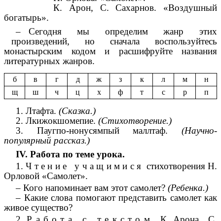
К. Арон, С. Сахарнов. «Воздушный
богатырь».
– Сегодня мы определим жанр этих
произведений, но сначала воспользуйтесь
монастырским кодом и расшифруйте названия
литературных жанров.
б
в
г
д
ж
з
к
л
м
н
щ
ш
ч
ц
х
ф
т
с
р
п
1. Лтафта.
(
С
казка.)
2. Лкижокшомепие.
(
С
тихотворение.)
3. Паугпо-нонусямпый маллтаф.
(
Н
аучно-
популярный рассказ.)
IV. Работа по теме урока.
1. Ч т е н и е у ч а щ и м и с я стихотворения Н.
Орловой «Самолет».
– Кого напоминает вам этот самолет?
(Ребенка.)
– Какие слова помогают представить самолет как
живое существо?
2. Р а б о т а с т е к с т о м К. Арона, С.