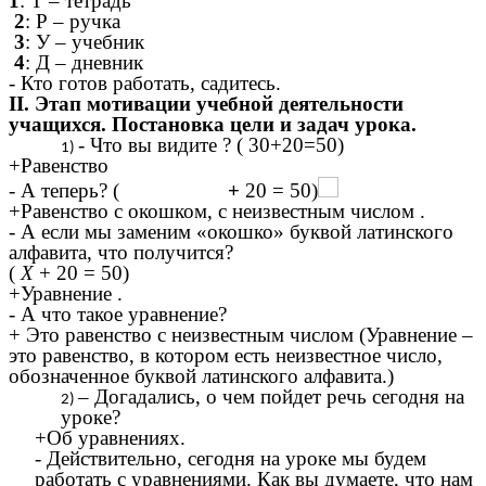
1
: Т – тетрадь
2
: Р – ручка
3
: У – учебник
4
: Д – дневник
- Кто готов работать, садитесь.
II. Этап мотивации учебной деятельности
учащихся. Постановка цели и задач урока.
- Что вы видите ? ( 30+20=50)
+Равенство
- А теперь? (
+
20 = 50)
+Равенство с окошком, с неизвестным числом .
- А если мы заменим «окошко» буквой латинского
алфавита, что получится?
(
Х
+ 20 = 50)
+Уравнение .
- А что такое уравнение?
+ Это равенство с неизвестным числом (Уравнение –
это равенство, в котором есть неизвестное число,
обозначенное буквой латинского алфавита.)
– Догадались, о чем пойдет речь сегодня на
уроке?
+Об уравнениях.
- Действительно, сегодня на уроке мы будем
работать с уравнениями. Как вы думаете, что нам