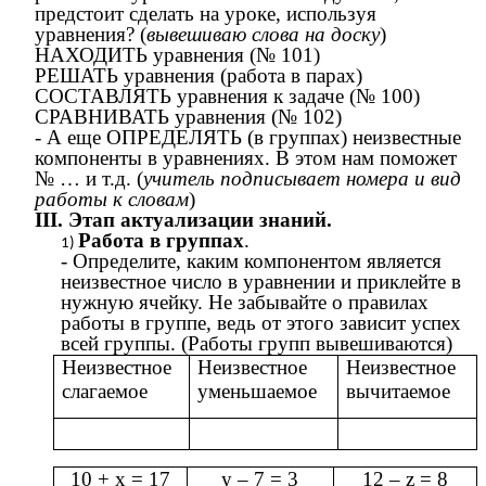
предстоит сделать на уроке, используя
уравнения? (
вывешиваю слова на доску
)
НАХОДИТЬ уравнения (№ 101)
РЕШАТЬ уравнения (работа в парах)
СОСТАВЛЯТЬ уравнения к задаче (№ 100)
СРАВНИВАТЬ уравнения (№ 102)
- А еще ОПРЕДЕЛЯТЬ (в группах) неизвестные
компоненты в уравнениях. В этом нам поможет
№ … и т.д. (
учитель подписывает номера и вид
работы к словам
)
III. Этап актуализации знаний.
Работа в группах
.
- Определите, каким компонентом является
неизвестное число в уравнении и приклейте в
нужную ячейку. Не забывайте о правилах
работы в группе, ведь от этого зависит успех
всей группы. (Работы групп вывешиваются)
Неизвестное
Неизвестное
Неизвестное
слагаемое
уменьшаемое
вычитаемое
10 + х = 17
у – 7 = 3
12 – z = 8