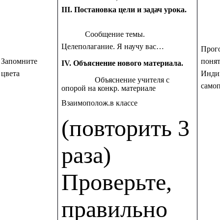
III. Постановка цели и задач урока.
Сообщение темы.
Целеполагание. Я научу вас…
Прог
Запомните
поня
IV. Объяснение нового материала.
цвета
Инди
Объяснение учителя с
само
опорой на конкр. материале
Взаимополож.в классе
(повторить 3
раза)
Проверьте,
правильно