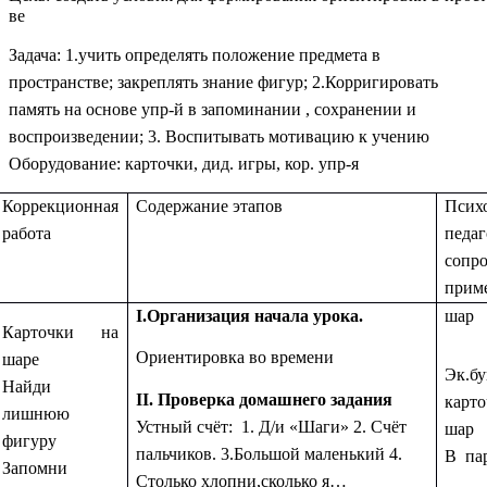
ве
Задача: 1.учить определять положение предмета в
пространстве; закреплять знание фигур; 2.Корригировать
память на основе упр-й в запоминании , сохранении и
воспроизведении; 3. Воспитывать мотивацию к учению
Оборудование: карточки, дид. игры, кор. упр-я
Коррекционная
Содержание этапов
Псих
работа
педаг
сопр
прим
I.Организация начала урока.
шар
Карточки на
Ориентировка во времени
шаре
Эк.бу
Найди
II. Проверка домашнего задания
карт
лишнюю
Устный счёт: 1. Д/и «Шаги» 2. Счёт
шар
фигуру
пальчиков. 3.Большой маленький 4.
В па
Запомни
Столько хлопни,сколько я…