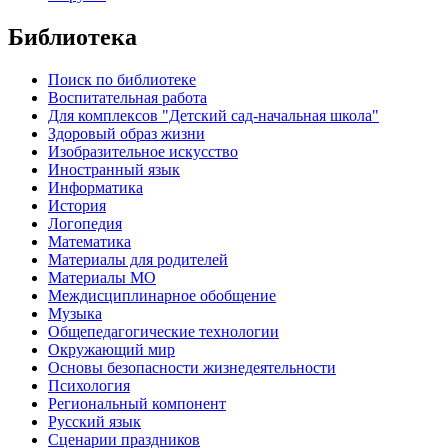
Библиотека
Поиск по библиотеке
Воспитательная работа
Для комплексов "Детский сад-начальная школа"
Здоровый образ жизни
Изобразительное искусство
Иностранный язык
Информатика
История
Логопедия
Математика
Материалы для родителей
Материалы МО
Междисциплинарное обобщение
Музыка
Общепедагогические технологии
Окружающий мир
Основы безопасности жизнедеятельности
Психология
Региональный компонент
Русский язык
Сценарии праздников