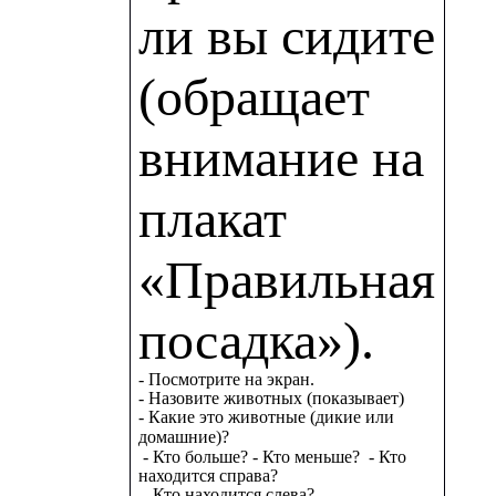
ли вы сидите
(обращает
внимание на
плакат
«Правильная
посадка»).
-
Посмотрите на экран.
-
Назовите животных (показывает)
-
Какие это животные (дикие или
домашние)?
-
Кто больше?
-
Кто меньше?
-
Кто
находится справа?
-
Кто находится слева?