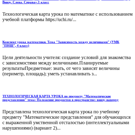
Внизу. Слева. Справа».1 класс
Технологическая карта урока по математике с использованием
учебной платформы https://uchi.ru/...
Конспект урока математики. Тема "Зависимость между величинами" (УМК
"ПНШ", 4 класс)
Цели деятельности учителя: создание условий для знакомства
с зависимостями между величинами.Планируемые
результатыПредметные: знать, от чего зависят величины
(периметр, площадь); уметь устанавливать з...
ТЕХНОЛОГИЧЕСКАЯ КАРТА УРОКА по предмету "Математические
представления" тема: Положение предметов в пространстве: внизу-наверху
Представлена технологическая карта урока по учебному
предмету "Математические представления" для обучающихся
с выраженной умственной отсталостью (интеллектуальными
нарушениями) (вариант 2)...