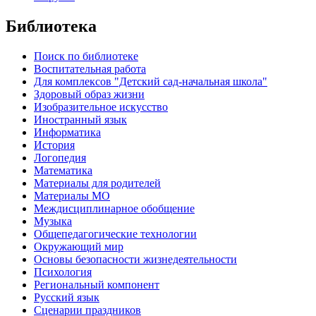
Библиотека
Поиск по библиотеке
Воспитательная работа
Для комплексов "Детский сад-начальная школа"
Здоровый образ жизни
Изобразительное искусство
Иностранный язык
Информатика
История
Логопедия
Математика
Материалы для родителей
Материалы МО
Междисциплинарное обобщение
Музыка
Общепедагогические технологии
Окружающий мир
Основы безопасности жизнедеятельности
Психология
Региональный компонент
Русский язык
Сценарии праздников