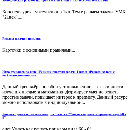
Методическая разработка урока математики в 1 классе.Решаем задачи.
Конспект урока математики в 1кл. Тема: решаем задачи. УМК
"21век"....
Решаем задачи и примеры
Карточки с основными правилами...
Игра-тренажёр по теме «Решение простых задач» 1 класс «Решаем задачи с
весёлыми миньонами».
Данный тренажёр способствует повышению эффективности
изучения предмета математики,формирует умение решать
простые задачи, повышает интерес к предмету. Данный ресурс
можно использовать в индивидуальной...
Конспект урока по математике для 3 класса "Узнать как решать примеры вида 60 -
8"
quot;Узнать как решать примеры вида 60 - 8"...