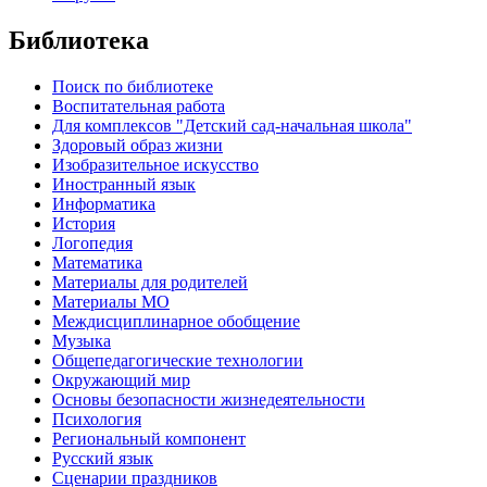
Библиотека
Поиск по библиотеке
Воспитательная работа
Для комплексов "Детский сад-начальная школа"
Здоровый образ жизни
Изобразительное искусство
Иностранный язык
Информатика
История
Логопедия
Математика
Материалы для родителей
Материалы МО
Междисциплинарное обобщение
Музыка
Общепедагогические технологии
Окружающий мир
Основы безопасности жизнедеятельности
Психология
Региональный компонент
Русский язык
Сценарии праздников