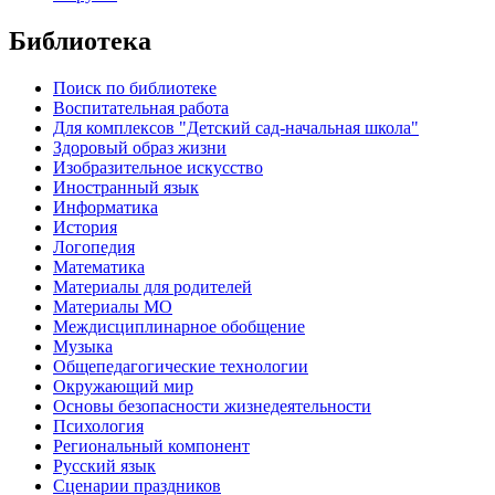
Библиотека
Поиск по библиотеке
Воспитательная работа
Для комплексов "Детский сад-начальная школа"
Здоровый образ жизни
Изобразительное искусство
Иностранный язык
Информатика
История
Логопедия
Математика
Материалы для родителей
Материалы МО
Междисциплинарное обобщение
Музыка
Общепедагогические технологии
Окружающий мир
Основы безопасности жизнедеятельности
Психология
Региональный компонент
Русский язык
Сценарии праздников