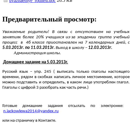
26.5 КБ
uvazhaemye_roditeli.doc
Предварительный просмотр:
Уважаемые родители! В связи с отсутствием на учебных
занятиях более 20% учащихся из-за эпидемии гриппа учебный
процесс в 4б классе приостановлен на 7 календарных дней, с
5.03.2013г. по 11.03.2013г.
Выход в школу –
12.03.2013г.
Администрация школы.
Домашнее задание на 5.03.2013г.
Русский язык – упр. 245 ( выписать только глаголы настоящего
времени, рядом в скобках написать личное местоимение, которое
можно подставить и определить, в каком лице употреблен глагол.
Глаголы с цифрой 3 разобрать как часть речи.)
Готовые домашние задания отсылать по электронке:
n.iackowlewa2014@yandex.ru
или на страничку в Контакте.