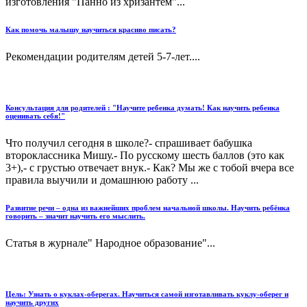
изготовления "Панно из хризантем"...
Как помочь малышу научиться красиво писать?
Рекомендации родителям детей 5-7-лет....
Консультация для родителей : "Научите ребенка думать! Как научить ребенка
оценивать себя!"
Что получил сегодня в школе?- спрашивает бабушка
второклассника Мишу.- По русскому шесть баллов (это как
3+),- с грустью отвечает внук.- Как? Мы же с тобой вчера все
правила выучили и домашнюю работу ...
Развитие речи – одна из важнейших проблем начальной школы. Научить ребёнка
говорить – значит научить его мыслить.
Статья в журнале" Народное образование"...
Цель: Узнать о куклах-оберегах. Научиться самой изготавливать куклу-оберег и
научить других