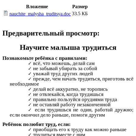
Вложение
Размер
33.5 КБ
nauchite_malysha_truditsya.doc
Предварительный просмотр:
Научите малыша трудиться
Познакомьте ребёнка с правилами:
всё, что можешь, делай сам
не забывай убирать за собой
уважай труд других людей
прежде, чем начать трудиться, приготовь всё
необходимое
делай всё аккуратно, не торопись
не отвлекайся, когда трудишься
правильно пользуйся орудиями труда
не оставляй работу незаконченной
если трудишься не один, работай дружно;
если окончил дело раньше, помоги другим
Ребёнок полюбит труд, если:
приобщать его к труду как можно раньше
трудиться вместе с ним