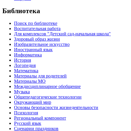
Библиотека
Поиск по библиотеке
Воспитательная работа
Для комплексов "Детский сад-начальная школа"
Здоровый образ жизни
Изобразительное искусство
Иностранный язык
Информатика
История
Логопедия
Математика
Материалы для родителей
Материалы МО
Междисциплинарное обобщение
Музыка
Общепедагогические технологии
Окружающий мир
Основы безопасности жизнедеятельности
Психология
Региональный компонент
Русский язык
Сценарии праздников