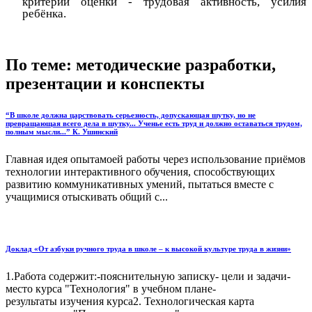
критерий оценки - трудовая активность, усилия
ребёнка.
По теме: методические разработки,
презентации и конспекты
“В школе должна царствовать серьезность, допускающая шутку, но не
превращающая всего дела в шутку... Ученье есть труд и должно оставаться трудом,
полным мысли...” К. Ушинский
Главная идея опытамоей работы через использование приёмов
технологии интерактивного обучения, способствующих
развитию коммуникативных умений, пытаться вместе с
учащимися отыскивать общий с...
Доклад «От азбуки ручного труда в школе – к высокой культуре труда в жизни»
1.Работа содержит:-пояснительную записку- цели и задачи-
место курса "Технология" в учебном плане-
результаты изучения курса2. Технологическая карта