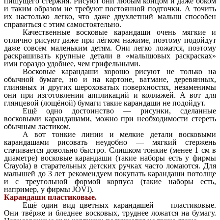
пишущего стержня. Рисуют они любым концом и даже боком
и таким образом не требуют постоянной подточки. А точить
их настолько легко, что даже двухлетний малыш способен
справиться с этим самостоятельно.
Качественные восковые карандаши очень мягкие и
отлично рисуют даже при лёгком нажиме, поэтому подойдут
даже совсем маленьким детям. Они легко ложатся, поэтому
раскрашивать крупные детали в «малышовых раскрасках»
ими гораздо удобнее, чем грифельными.
Восковые карандаши хорошо рисуют не только на
обычной бумаге, но и на картоне, ватмане, деревянных,
глиняных и других шероховатых поверхностях, незаменимы
они при изготовлении аппликаций и коллажей. А вот для
глянцевой (лощёной) бумаги такие карандаши не подойдут.
Ещё одно достоинство — рисунки, сделанные
восковыми карандашами, можно при необходимости стереть
обычным ластиком.
А вот тонкие линии и мелкие детали восковыми
карандашами рисовать неудобно — мягкий стержень
стачивается довольно быстро. Слишком тонкие (менее 1 см в
диаметре) восковые карандаши (такие наборы есть у фирмы
Crayola) в старательных детских ручках часто ломаются. Для
малышей до 3 лет рекомендуем покупать карандаши потолще
и с треугольной формой корпуса (такие наборы есть,
например, у фирмы JOVI).
Карандаши пластиковые.
Ещё один вид цветных карандашей — пластиковые.
Они твёрже и бледнее восковых, труднее ложатся на бумагу.