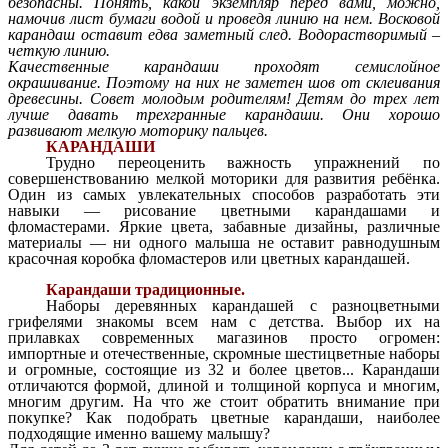
безопасны. Понять, какой экземпляр перед вами, можно,
намочив лист бумаги водой и проведя линию на нем. Восковой
карандаш оставит едва заметный след. Водорастворимый –
четкую линию.
Качественные карандаши проходят семислойное
окрашивание. Поэтому на них не заметен шов от склеивания
древесины. Совет молодым родителям! Детям до трех лет
лучше давать трехгранные карандаши. Они хорошо
развивают мелкую моторику пальцев.
КАРАНДАШИ
Трудно переоценить важность упражнений по
совершенствованию мелкой моторики для развития ребёнка.
Один из самых увлекательных способов разработать эти
навыки — рисование цветными карандашами и
фломастерами. Яркие цвета, забавные дизайны, различные
материалы — ни одного малыша не оставит равнодушным
красочная коробка фломастеров или цветных карандашей.
Карандаши традиционные.
Наборы деревянных карандашей с разноцветными
грифелями знакомы всем нам с детства. Выбор их на
прилавках современных магазинов просто огромен:
импортные и отечественные, скромные шестицветные наборы
и огромные, состоящие из 32 и более цветов... Карандаши
отличаются формой, длиной и толщиной корпуса и многим,
многим другим. На что же стоит обратить внимание при
покупке? Как подобрать цветные карандаши, наиболее
подходящие именно вашему малышу?