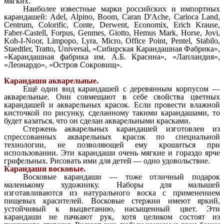
мягких.
Наиболее известные марки российских и импортных
карандашей: Adel, Alpino, Boom, Caran D'Ache, Carioca Land,
Centrum, Colorific, Conte, Derwent, Economix, Erich Krause,
Faber-Castell, Forpus, Genmes, Giotto, Hemus Mark, Horse, Jovi,
Koh-I-Noor, Limpopo, Lyra, Micro, Office Point, Pentel, Stabilo,
Staedtler, Tratto, Universal, «Сибирская Карандашная Фабрика»,
«Карандашная фабрика им. А.Б. Красина», «Лапландия»,
«Леонардо», «Остров Сокровищ».
Карандаши акварельные.
Ещё один вид карандашей с деревянным корпусом —
акварельные. Они совмещают в себе свойства цветных
карандашей и акварельных красок. Если провести влажной
кисточкой по рисунку, сделанному такими карандашами, то
будет казаться, что он сделан акварельными красками.
Стержень акварельных карандашей изготовлен из
спрессованных акварельных красок по специальной
технологии, не позволяющей ему крошиться при
использовании. Эти карандаши очень мягкие и гораздо ярче
грифельных. Рисовать ими для детей — одно удовольствие.
Карандаши восковые.
Восковые карандаши — тоже отличный подарок
маленькому художнику. Наборы для малышей
изготавливаются из натурального воска с применением
пищевых красителей. Восковые стержни имеют яркий,
устойчивый к выцветанию, насыщенный цвет. Эти
карандаши не пачкают рук, хотя целиком состоят из