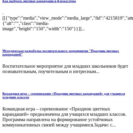
Как выбрать цветные карандаши и фломастеры
.
[[{"type":"media","view_mode":"media_large","fid":"4215819","attr
{"alt":"","class":"media-
image","height":"150","width":"150"}}]]...
Методическая разработка воспитательного мероприятия "Праздник цветных
карандашей"
Воспитательное мероприятие для младших школьников будет
познавательным, поучительным и интресным...
Командная игра – соревнование «Праздник цветных карандашей» для учащихся
младших классов
Командная игра – соревнование «Праздник цветных
карандашей» предназначена для учащихся младших классов.
Программа направлена на формирование устойчивых
коммуникативных связей между учащимися.Задачи: с...