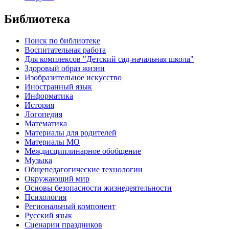
Библиотека
Поиск по библиотеке
Воспитательная работа
Для комплексов "Детский сад-начальная школа"
Здоровый образ жизни
Изобразительное искусство
Иностранный язык
Информатика
История
Логопедия
Математика
Материалы для родителей
Материалы МО
Междисциплинарное обобщение
Музыка
Общепедагогические технологии
Окружающий мир
Основы безопасности жизнедеятельности
Психология
Региональный компонент
Русский язык
Сценарии праздников