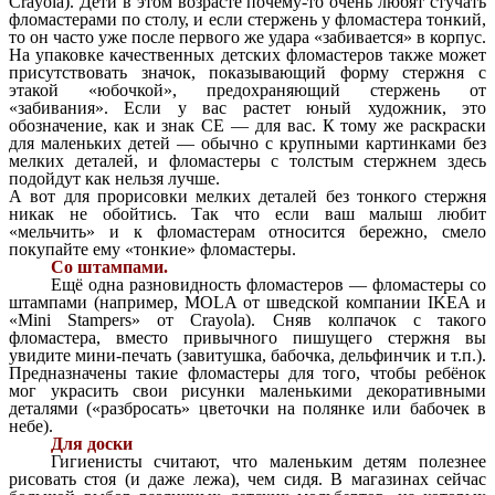
Crayola). Дети в этом возрасте почему-то очень любят стучать
фломастерами по столу, и если стержень у фломастера тонкий,
то он часто уже после первого же удара «забивается» в корпус.
На упаковке качественных детских фломастеров также может
присутствовать значок, показывающий форму стержня с
этакой «юбочкой», предохраняющий стержень от
«забивания». Если у вас растет юный художник, это
обозначение, как и знак СЕ — для вас. К тому же раскраски
для маленьких детей — обычно с крупными картинками без
мелких деталей, и фломастеры с толстым стержнем здесь
подойдут как нельзя лучше.
А вот для прорисовки мелких деталей без тонкого стержня
никак не обойтись. Так что если ваш малыш любит
«мельчить» и к фломастерам относится бережно, смело
покупайте ему «тонкие» фломастеры.
Со штампами.
Ещё одна разновидность фломастеров — фломастеры со
штампами (например, MOLA от шведской компании IKEA и
«Mini Stampers» от Crayola). Сняв колпачок с такого
фломастера, вместо привычного пишущего стержня вы
увидите мини-печать (завитушка, бабочка, дельфинчик и т.п.).
Предназначены такие фломастеры для того, чтобы ребёнок
мог украсить свои рисунки маленькими декоративными
деталями («разбросать» цветочки на полянке или бабочек в
небе).
Для доски
Гигиенисты считают, что маленьким детям полезнее
рисовать стоя (и даже лежа), чем сидя. В магазинах сейчас