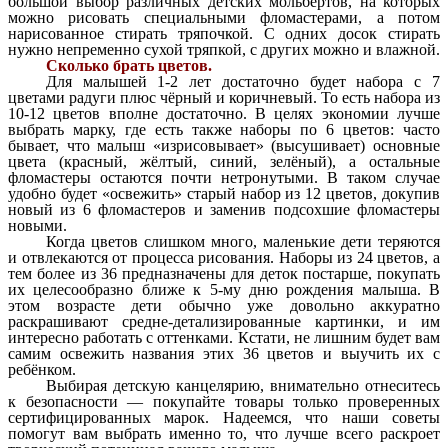
большой выбор различных детских мольбертов, на которых
можно рисовать специальными фломастерами, а потом
нарисованное стирать тряпочкой. С одних досок стирать
нужно непременно сухой тряпкой, с других можно и влажной.
Сколько брать цветов.
Для малышей 1-2 лет достаточно будет набора с 7
цветами радуги плюс чёрный и коричневый. То есть набора из
10-12 цветов вполне достаточно. В целях экономии лучше
выбрать марку, где есть также наборы по 6 цветов: часто
бывает, что малыш «изрисовывает» (высушивает) основные
цвета (красный, жёлтый, синий, зелёный), а остальные
фломастеры остаются почти нетронутыми. В таком случае
удобно будет «освежить» старый набор из 12 цветов, докупив
новый из 6 фломастеров и заменив подсохшие фломастеры
новыми.
Когда цветов слишком много, маленькие дети теряются
и отвлекаются от процесса рисования. Наборы из 24 цветов, а
тем более из 36 предназначены для деток постарше, покупать
их целесообразно ближе к 5-му дню рождения малыша. В
этом возрасте дети обычно уже довольно аккуратно
раскрашивают средне-детализированные картинки, и им
интересно работать с оттенками. Кстати, не лишним будет вам
самим освежить названия этих 36 цветов и выучить их с
ребёнком.
Выбирая детскую канцелярию, внимательно отнеситесь
к безопасности — покупайте товары только проверенных
сертифицированных марок. Надеемся, что наши советы
помогут вам выбрать именно то, что лучше всего раскроет