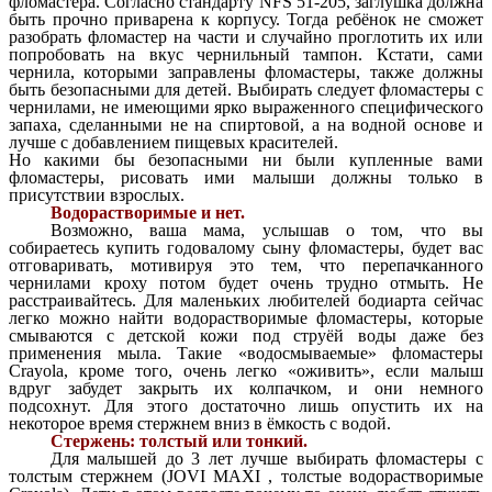
фломастера. Согласно стандарту NFS 51-205, заглушка должна
быть прочно приварена к корпусу. Тогда ребёнок не сможет
разобрать фломастер на части и случайно проглотить их или
попробовать на вкус чернильный тампон. Кстати, сами
чернила, которыми заправлены фломастеры, также должны
быть безопасными для детей. Выбирать следует фломастеры с
чернилами, не имеющими ярко выраженного специфического
запаха, сделанными не на спиртовой, а на водной основе и
лучше с добавлением пищевых красителей.
Но какими бы безопасными ни были купленные вами
фломастеры, рисовать ими малыши должны только в
присутствии взрослых.
Водорастворимые и нет.
Возможно, ваша мама, услышав о том, что вы
собираетесь купить годовалому сыну фломастеры, будет вас
отговаривать, мотивируя это тем, что перепачканного
чернилами кроху потом будет очень трудно отмыть. Не
расстраивайтесь. Для маленьких любителей бодиарта сейчас
легко можно найти водорастворимые фломастеры, которые
смываются с детской кожи под струёй воды даже без
применения мыла. Такие «водосмываемые» фломастеры
Crayola, кроме того, очень легко «оживить», если малыш
вдруг забудет закрыть их колпачком, и они немного
подсохнут. Для этого достаточно лишь опустить их на
некоторое время стержнем вниз в ёмкость с водой.
Стержень: толстый или тонкий.
Для малышей до 3 лет лучше выбирать фломастеры с
толстым стержнем (JOVI MAXI , толстые водорастворимые