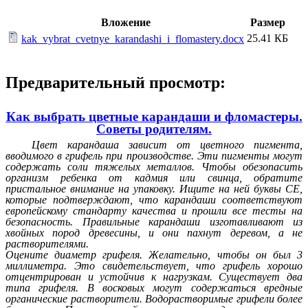
Вложение
Размер
25.41 КБ
kak_vybrat_cvetnye_karandashi_i_flomastery.docx
Предварительный просмотр:
Как выбрать цветные карандаши и фломастеры.
Советы родителям.
Цвет карандаша зависит от цветного пигмента,
вводимого в грифель при производстве. Эти пигменты могут
содержать соли тяжелых металлов. Чтобы обезопасить
организм ребенка от кадмия или свинца, обратите
пристальное внимание на упаковку. Ищите на ней буквы CE,
которые подтверждают, что карандаши соответствуют
европейскому стандарту качества и прошли все тесты на
безопасность. Правильные карандаши изготавливают из
хвойных пород древесины, и они пахнут деревом, а не
растворителями.
Оцените диаметр грифеля. Желательно, чтобы он был 3
миллиметра. Это свидетельствует, что грифель хорошо
отцентрирован и устойчив к нагрузкам. Существует два
типа грифеля. В восковых могут содержаться вредные
органические растворители. Водорастворимые грифели более