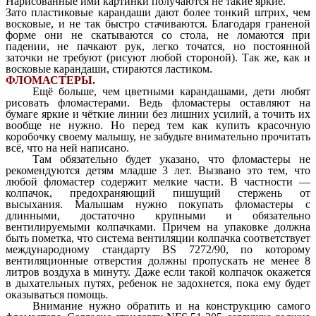
Нарисованные ими картинки получаются не такие яркие.
Зато пластиковые карандаши дают более тонкий штрих, чем
восковые, и не так быстро стачиваются. Благодаря граненой
форме они не скатываются со стола, не ломаются при
падении, не пачкают рук, легко точатся, но постоянной
заточки не требуют (рисуют любой стороной). Так же, как и
восковые карандаши, стираются ластиком.
ФЛОМАСТЕРЫ.
Ещё больше, чем цветными карандашами, дети любят
рисовать фломастерами. Ведь фломастеры оставляют на
бумаге яркие и чёткие линии без лишних усилий, а точить их
вообще не нужно. Но перед тем как купить красочную
коробочку своему малышу, не забудьте внимательно прочитать
всё, что на ней написано.
Там обязательно будет указано, что фломастеры не
рекомендуются детям младше 3 лет. Вызвано это тем, что
любой фломастер содержит мелкие части. В частности —
колпачок, предохраняющий пишущий стержень от
высыхания. Малышам нужно покупать фломастеры с
длинными, достаточно крупными и обязательно
вентилируемыми колпачками. Причем на упаковке должна
быть пометка, что система вентиляции колпачка соответствует
международному стандарту BS 7272/90, по которому
вентиляционные отверстия должны пропускать не менее 8
литров воздуха в минуту. Даже если такой колпачок окажется
в дыхательных путях, ребенок не задохнется, пока ему будет
оказываться помощь.
Внимание нужно обратить и на конструкцию самого