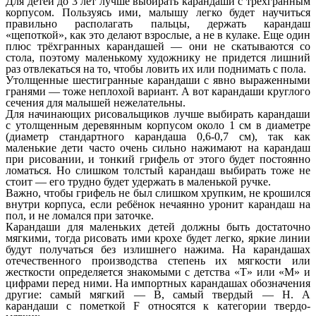
Для детей до 3 лет лучше выбирать карандаши с трёхгранным
корпусом. Пользуясь ими, малышу легко будет научиться
правильно располагать пальцы, держать карандаш
«щепоткой», как это делают взрослые, а не в кулаке. Еще один
плюс трёхгранных карандашей — они не скатываются со
стола, поэтому маленькому художнику не придется лишний
раз отвлекаться на то, чтобы ловить их или поднимать с пола.
Утолщенные шестигранные карандаши с явно выраженными
гранями — тоже неплохой вариант. А вот карандаши круглого
сечения для малышей нежелательны.
Для начинающих рисовальщиков лучше выбирать карандаши
с утолщенным деревянным корпусом около 1 см в диаметре
(диаметр стандартного карандаша 0,6-0,7 см), так как
маленькие дети часто очень сильно нажимают на карандаш
при рисовании, и тонкий грифель от этого будет постоянно
ломаться. Но слишком толстый карандаш выбирать тоже не
стоит — его трудно будет удержать в маленькой ручке.
Важно, чтобы грифель не был слишком хрупким, не крошился
внутри корпуса, если ребёнок нечаянно уронит карандаш на
пол, и не ломался при заточке.
Карандаши для маленьких детей должны быть достаточно
мягкими, тогда рисовать ими крохе будет легко, яркие линии
будут получаться без излишнего нажима. На карандашах
отечественного производства степень их мягкости или
жесткости определяется знакомыми с детства «Т» или «М» и
цифрами перед ними. На импортных карандашах обозначения
другие: самый мягкий — B, самый твердый — H. А
карандаши с пометкой F относятся к категории твердо-