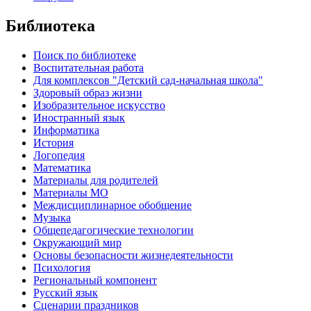
Библиотека
Поиск по библиотеке
Воспитательная работа
Для комплексов "Детский сад-начальная школа"
Здоровый образ жизни
Изобразительное искусство
Иностранный язык
Информатика
История
Логопедия
Математика
Материалы для родителей
Материалы МО
Междисциплинарное обобщение
Музыка
Общепедагогические технологии
Окружающий мир
Основы безопасности жизнедеятельности
Психология
Региональный компонент
Русский язык
Сценарии праздников