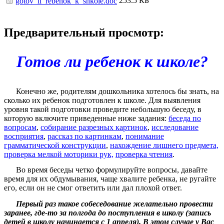
253.5 КБ
gotov_li_rebenok_k_shkole.doc
Предварительный просмотр:
Готов ли ребенок к школе?
Конечно же, родителям дошкольника хотелось бы знать, на
сколько их ребенок подготовлен к школе. Для выявления
уровня такой подготовки проведите небольшую беседу, в
которую включите приведенные ниже задания:
беседа по
вопросам
,
собирание разрезных картинок
,
исследование
восприятия
,
рассказ по картинкам
,
понимание
грамматической конструкции
,
нахождение лишнего предмета,
проверка мелкой моторики рук,
проверка чтения
.
Во время беседы четко формулируйте вопросы, давайте
время для их обдумывания, чаще хвалите ребенка, не ругайте
его, если он не смог ответить или дал плохой ответ.
Первый раз такое собеседование желательно провести
заранее, где-то за полгода до поступления в школу (запись
детей в школу начинается с 1 апреля). В этом случае у Вас